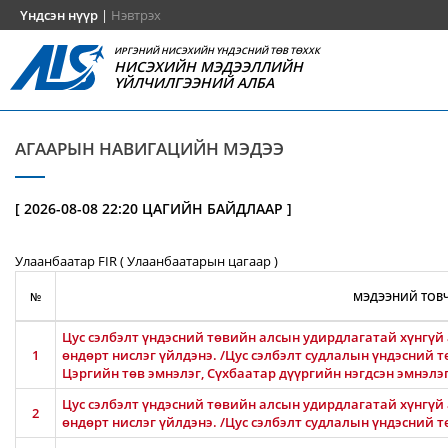
Үндсэн нүүр
|
Нэвтрэх
ИРГЭНИЙ НИСЭХИЙН ҮНДЭСНИЙ ТӨВ ТӨХХК
НИСЭХИЙН МЭДЭЭЛЛИЙН
ҮЙЛЧИЛГЭЭНИЙ АЛБА
АГААРЫН НАВИГАЦИЙН МЭДЭЭ
[ 2026-08-08 22:20 ЦАГИЙН БАЙДЛААР ]
Улаанбаатар FIR ( Улаанбаатарын цагаар )
№
МЭДЭЭНИЙ ТОВЧ
Цус сэлбэлт үндэсний төвийн алсын удирдлагатай хүнгүй 
1
өндөрт нислэг үйлдэнэ. /Цус сэлбэлт судлалын үндэсний т
Цэргийн төв эмнэлэг, Сүхбаатар дүүргийн нэгдсэн эмнэлэ
Цус сэлбэлт үндэсний төвийн алсын удирдлагатай хүнгүй 
2
өндөрт нислэг үйлдэнэ. /Цус сэлбэлт судлалын үндэсний т