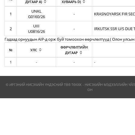
ДУГААР A)
ХУВААРЬ D)
UNKL
1
-
KRASNOYARSK FIR SEC
G0160/26
UIII
2
-
IRKUTSK SSR U/S DUE 
U0816/26
Гадаад орнуудын AIP-д орж буй томоохон өөрчлөлтүүд ( Олон улсын 
ӨӨРЧЛӨЛТИЙН
№
УЛС
ДУГААР
1
-
-
-
© ИРГЭНИЙ НИСЭХИЙН ҮНДЭСНИЙ ТӨВ ТӨХХК - НИСЭХИЙН МЭДЭЭЛЛИЙН ҮЙЛ
ОН