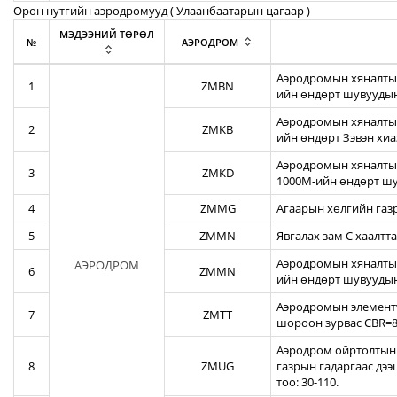
Орон нутгийн аэродромууд ( Улаанбаатарын цагаар )
МЭДЭЭНИЙ ТӨРӨЛ
№
АЭРОДРОМ
Аэродромын хяналтын
1
ZMBN
ийн өндөрт шувуудын
Аэродромын хяналтын
2
ZMKB
ийн өндөрт Зэвэн хи
Аэродромын хяналтын
3
ZMKD
1000М-ийн өндөрт шу
4
ZMMG
Агаарын хөлгийн газ
5
ZMMN
Явгалах зам С хаалтта
Аэродромын хяналтын
АЭРОДРОМ
6
ZMMN
ийн өндөрт шувуудын
Аэродромын элементү
7
ZMTT
шороон зурвас CBR=82
Аэродром ойртолтын б
8
ZMUG
газрын гадаргаас дэ
тоо: 30-110.