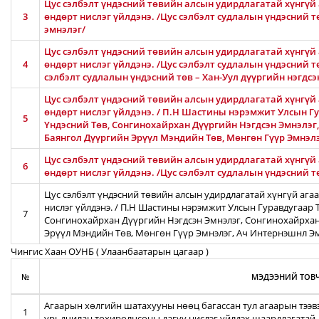
Цус сэлбэлт үндэсний төвийн алсын удирдлагатай хүнгүй 
3
өндөрт нислэг үйлдэнэ. /Цус сэлбэлт судлалын үндэсний 
эмнэлэг/
Цус сэлбэлт үндэсний төвийн алсын удирдлагатай хүнгүй 
4
өндөрт нислэг үйлдэнэ. /Цус сэлбэлт судлалын үндэсний тө
сэлбэлт судлалын үндэсний төв – Хан-Уул дүүргийн нэгдсэ
Цус сэлбэлт үндэсний төвийн алсын удирдлагатай хүнгүй 
өндөрт нислэг үйлдэнэ. / П.Н Шастины нэрэмжит Улсын Гу
5
Үндэсний Төв, Сонгинохайрхан Дүүргийн Нэгдсэн Эмнэлэг
Баянгол Дүүргийн Эрүүл Мэндийн Төв, Мөнгөн Гүүр Эмнэл
Цус сэлбэлт үндэсний төвийн алсын удирдлагатай хүнгүй 
6
өндөрт нислэг үйлдэнэ. /Цус сэлбэлт судлалын үндэсний 
Цус сэлбэлт үндэсний төвийн алсын удирдлагатай хүнгүй ага
нислэг үйлдэнэ. / П.Н Шастины нэрэмжит Улсын Гуравдугаар Т
7
Сонгинохайрхан Дүүргийн Нэгдсэн Эмнэлэг, Сонгинохайрхан
Эрүүл Мэндийн Төв, Мөнгөн Гүүр Эмнэлэг, Ач Интернэшнл Э
Чингис Хаан ОУНБ ( Улаанбаатарын цагаар )
№
МЭДЭЭНИЙ ТОВЧ
Агаарын хөлгийн шатахууны нөөц багассан тул агаарын тээв
1
урьдчилан тохиролцсоны дагуу нислэг үйлдэх шаардлагатай.