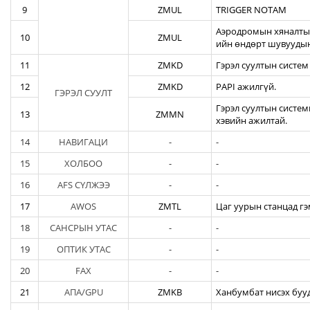
9
ZMUL
TRIGGER NOTAM
Аэродромын хяналтын
10
ZMUL
ийн өндөрт шувуудын
11
ZMKD
Гэрэл суултын систем
12
ZMKD
PAPI ажилгүй.
ГЭРЭЛ СУУЛТ
Гэрэл суултын систем
13
ZMMN
хэвийн ажилтай.
14
НАВИГАЦИ
-
-
15
ХОЛБОО
-
-
16
AFS СҮЛЖЭЭ
-
-
17
AWOS
ZMTL
Цаг уурын станцад гэ
18
САНСРЫН УТАС
-
-
19
ОПТИК УТАС
-
-
20
FAX
-
-
21
АПА/GPU
ZMKB
Ханбумбат нисэх бууд