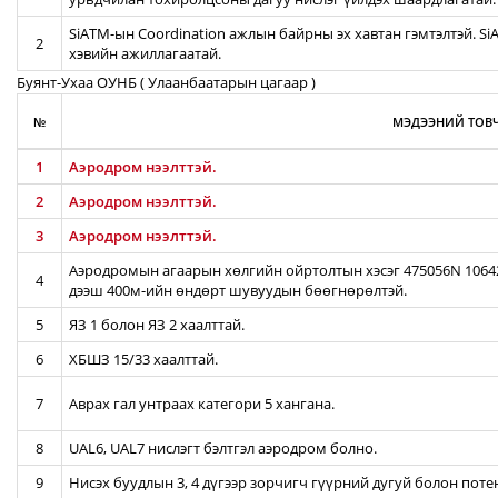
SiATM-ын Coordination ажлын байрны эх хавтан гэмтэлтэй. S
2
хэвийн ажиллагаатай.
Буянт-Ухаа ОУНБ ( Улаанбаатарын цагаар )
№
МЭДЭЭНИЙ ТОВЧ
1
Аэродром нээлттэй.
2
Аэродром нээлттэй.
3
Аэродром нээлттэй.
Аэродромын агаарын хөлгийн ойртолтын хэсэг 475056N 106422
4
дээш 400м-ийн өндөрт шувуудын бөөгнөрөлтэй.
5
ЯЗ 1 болон ЯЗ 2 хаалттай.
6
ХБШЗ 15/33 хаалттай.
7
Аврах гал унтраах категори 5 хангана.
8
UAL6, UAL7 нислэгт бэлтгэл аэродром болно.
9
Нисэх буудлын 3, 4 дүгээр зорчигч гүүрний дугуй болон пот