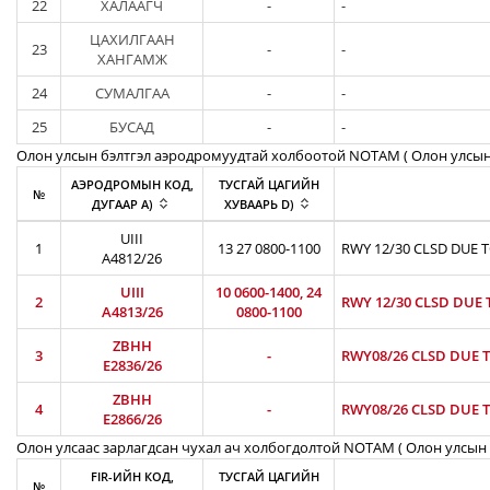
22
ХАЛААГЧ
-
-
ЦАХИЛГААН
23
-
-
ХАНГАМЖ
24
СУМАЛГАА
-
-
25
БУСАД
-
-
Олон улсын бэлтгэл аэродромуудтай холбоотой NOTAM ( Oлон улсын
АЭРОДРОМЫН КОД,
ТУСГАЙ ЦАГИЙН
№
ДУГААР A)
ХУВААРЬ D)
UIII
1
13 27 0800-1100
RWY 12/30 CLSD DUE 
A4812/26
UIII
10 0600-1400, 24
2
RWY 12/30 CLSD DUE 
A4813/26
0800-1100
ZBHH
3
-
RWY08/26 CLSD DUE T
E2836/26
ZBHH
4
-
RWY08/26 CLSD DUE T
E2866/26
Олон улсаас зарлагдсан чухал ач холбогдолтой NOTAM ( Олон улсын 
FIR-ИЙН КОД,
ТУСГАЙ ЦАГИЙН
№