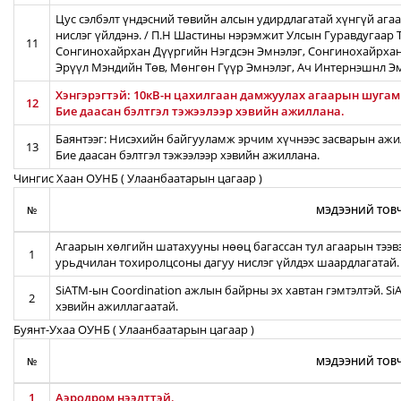
Цус сэлбэлт үндэсний төвийн алсын удирдлагатай хүнгүй ага
нислэг үйлдэнэ. / П.Н Шастины нэрэмжит Улсын Гуравдугаар Т
11
Сонгинохайрхан Дүүргийн Нэгдсэн Эмнэлэг, Сонгинохайрхан
Эрүүл Мэндийн Төв, Мөнгөн Гүүр Эмнэлэг, Ач Интернэшнл Э
Хэнгэрэгтэй: 10кВ-н цахилгаан дамжуулах агаарын шугамын
12
Бие даасан бэлтгэл тэжээлээр хэвийн ажиллана.
Баянтээг: Нисэхийн байгууламж эрчим хүчнээс засварын ажил
13
Бие даасан бэлтгэл тэжээлээр хэвийн ажиллана.
Чингис Хаан ОУНБ ( Улаанбаатарын цагаар )
№
МЭДЭЭНИЙ ТОВЧ
Агаарын хөлгийн шатахууны нөөц багассан тул агаарын тээв
1
урьдчилан тохиролцсоны дагуу нислэг үйлдэх шаардлагатай.
SiATM-ын Coordination ажлын байрны эх хавтан гэмтэлтэй. S
2
хэвийн ажиллагаатай.
Буянт-Ухаа ОУНБ ( Улаанбаатарын цагаар )
№
МЭДЭЭНИЙ ТОВЧ
1
Аэродром нээлттэй.