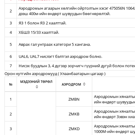
Аэродромын агаарын хөлгийн ойртолтын хэсэг 475056N 106422
2
дээш 400м-ийн өндөрт шувуудын бөөгнөрөлтэй.
3
ЯЗ 1 болон ЯЗ 2 хаалттай.
4
ХБШЗ 15/33 хаалттай.
5
Аврах гал унтраах категори 5 хангана.
6
UAL6, UAL7 нислэгт бэлтгэл аэродром болно.
7
Нисэх буудлын 3, 4 дүгээр зорчигч гүүрний дугуй болон пот
Орон нутгийн аэродромууд ( Улаанбаатарын цагаар )
МЭДЭЭНИЙ ТӨРӨЛ
№
АЭРОДРОМ
Аэродромын хяналтын
1
ZMBN
ийн өндөрт шувуудын
Аэродромын хяналтын
2
ZMKB
ийн өндөрт Зэвэн хи
Аэродромын хяналтын
3
ZMKD
1000М-ийн өндөрт шу