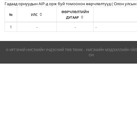
Гадаад орнуудын AIP-д орж буй томоохон өөрчлөлтүүд ( Олон улсын 
ӨӨРЧЛӨЛТИЙН
№
УЛС
ДУГААР
1
-
-
-
© ИРГЭНИЙ НИСЭХИЙН ҮНДЭСНИЙ ТӨВ ТӨХХК - НИСЭХИЙН МЭДЭЭЛЛИЙН ҮЙЛ
ОН