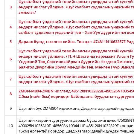
Цус сэлбэлт үндэсний төвийн алсын удирдлагатай хүнгүй 
3
өндөрт нислэг үйлдэнэ. /Цус сэлбэлт судлалын үндэсний 
эмнэлэг/
Цус сэлбэлт үндэсний төвийн алсын удирдлагатай хүнгүй 
4
өндөрт нислэг үйлдэнэ. /Цус сэлбэлт судлалын үндэсний тө
сэлбэлт судлалын үндэсний төв – Хан-Уул дүүргийн нэгдсэ
5
Дараах бүсэд тэсэлгээ хийнэ. Төв цэг: 474811N1063357E Ра
Цус сэлбэлт үндэсний төвийн алсын удирдлагатай хүнгүй 
өндөрт нислэг үйлдэнэ. / П.Н Шастины нэрэмжит Улсын Гу
6
Үндэсний Төв, Сонгинохайрхан Дүүргийн Нэгдсэн Эмнэлэг
Баянгол Дүүргийн Эрүүл Мэндийн Төв, Мөнгөн Гүүр Эмнэл
Цус сэлбэлт үндэсний төвийн алсын удирдлагатай хүнгүй 
7
өндөрт нислэг үйлдэнэ. /Цус сэлбэлт судлалын үндэсний 
ZMBN-M804-ZMBN чиглэлд 485120N1032829E-490526N103545
8
2.5км (нийт 5км) коридорт байлдааны буудлагын сургуулил
9
Цэргийн бүс ZMM804 идэвхжинэ. Дээд хязгаар: далайн дундаж
Цэргийн хээрийн сургуулилт дараах бүсэд хийгдэнэ. 475038
10
490025N1035810E- 485608N1034411E-485120N1032829E коорди
15км) өргөнтэй коридор. Дээд хязгаар: далайн дундаж түвшн