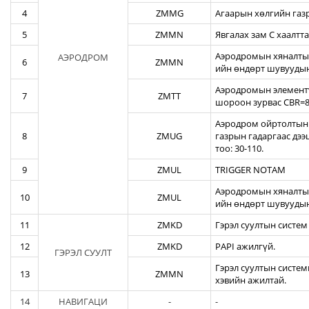
4
ZMMG
Агаарын хөлгийн газ
5
ZMMN
Явгалах зам С хаалтта
Аэродромын хяналтын
АЭРОДРОМ
6
ZMMN
ийн өндөрт шувуудын
Аэродромын элементү
7
ZMTT
шороон зурвас CBR=82
Аэродром ойртолтын б
8
ZMUG
газрын гадаргаас дэ
тоо: 30-110.
9
ZMUL
TRIGGER NOTAM
Аэродромын хяналтын
10
ZMUL
ийн өндөрт шувуудын
11
ZMKD
Гэрэл суултын систем
12
ZMKD
PAPI ажилгүй.
ГЭРЭЛ СУУЛТ
Гэрэл суултын систем
13
ZMMN
хэвийн ажилтай.
14
НАВИГАЦИ
-
-