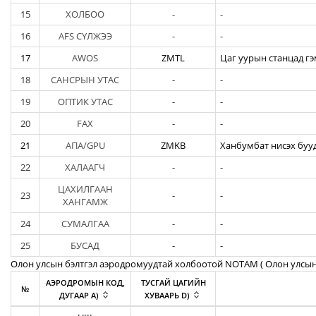
15
ХОЛБОО
-
-
16
AFS СҮЛЖЭЭ
-
-
17
AWOS
ZMTL
Цаг уурын станцад гэ
18
САНСРЫН УТАС
-
-
19
ОПТИК УТАС
-
-
20
FAX
-
-
21
АПА/GPU
ZMKB
Ханбумбат нисэх бууд
22
ХАЛААГЧ
-
-
ЦАХИЛГААН
23
-
-
ХАНГАМЖ
24
СУМАЛГАА
-
-
25
БУСАД
-
-
Олон улсын бэлтгэл аэродромуудтай холбоотой NOTAM ( Oлон улсын
АЭРОДРОМЫН КОД,
ТУСГАЙ ЦАГИЙН
№
ДУГААР A)
ХУВААРЬ D)