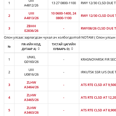
UIII
1
13 27 0800-1100
RWY 12/30 CLSD DUE 
A4812/26
UIII
10 0600-1400, 24
2
RWY 12/30 CLSD DUE 
A4813/26
0800-1100
ZBHH
3
-
RWY08/26 CLSD DUE T
E2836/26
Олон улсаас зарлагдсан чухал ач холбогдолтой NOTAM ( Олон улсын 
FIR-ИЙН КОД,
ТУСГАЙ ЦАГИЙН
№
ДУГААР A)
ХУВААРЬ D)
UNKL
1
-
KRASNOYARSK FIR SEC
G0160/26
UIII
2
-
IRKUTSK SSR U/S DUE 
U0816/26
ZLHW
3
-
ATS RTE CLSD AT 9,50
A3464/26
ZLHW
4
-
ATS RTE CLSD AT 12,2
A3465/26
ZLHW
5
-
ATS RTE CLSD AT 8,90
A3463/26