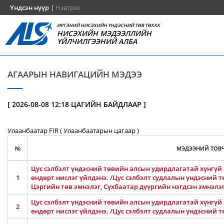
Үндсэн нүүр
|
Нэвтрэх
ИРГЭНИЙ НИСЭХИЙН ҮНДЭСНИЙ ТӨВ ТӨХХК
НИСЭХИЙН МЭДЭЭЛЛИЙН
ҮЙЛЧИЛГЭЭНИЙ АЛБА
АГААРЫН НАВИГАЦИЙН МЭДЭЭ
[ 2026-08-08 12:18 ЦАГИЙН БАЙДЛААР ]
Улаанбаатар FIR ( Улаанбаатарын цагаар )
№
МЭДЭЭНИЙ ТОВЧ
Цус сэлбэлт үндэсний төвийн алсын удирдлагатай хүнгүй 
1
өндөрт нислэг үйлдэнэ. /Цус сэлбэлт судлалын үндэсний т
Цэргийн төв эмнэлэг, Сүхбаатар дүүргийн нэгдсэн эмнэлэ
Цус сэлбэлт үндэсний төвийн алсын удирдлагатай хүнгүй 
2
өндөрт нислэг үйлдэнэ. /Цус сэлбэлт судлалын үндэсний т