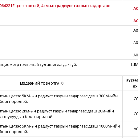
64221E цэгт төвтэй, 4км-ын радиуст газрын гадаргаас
A0
A0
A0
A0
A0
енциометр гэмтэлтэй тул ашиглагдахгүй.
ШМ
БҮТЭЭ
МЭДЭЭНИЙ ТОВЧ УТГА
ДУ
тын цэгээс 5КМ-ын радиуст газрын гадаргаас дээш 300М-ийн
C0
бөөгнөрөлтэй.
ын цэгээс 2км-ын радиуст газрын гадаргаас дээш 20м-ийн
C0
зат шувуудын бөөгнөрөлтэй.
тын цэгээс 5КМ-ын радиуст газрын гадаргаас дээш 1000М-ийн
A0
бөөгнөрөлтэй.