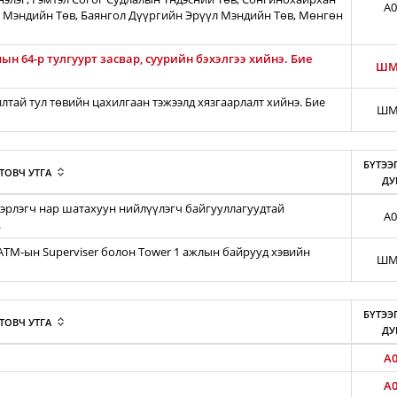
A0
 Мэндийн Төв, Баянгол Дүүргийн Эрүүл Мэндийн Төв, Мөнгөн
н 64-р тулгуурт засвар, суурийн бэхэлгээ хийнэ. Бие
ШМ
тай тул төвийн цахилгаан тэжээлд хязгаарлалт хийнэ. Бие
ШМ
БҮТЭЭ
ТОВЧ УТГА
ДУ
эрлэгч нар шатахуун нийлүүлэгч байгууллагуудтай
A0
.
iATM-ын Superviser болон Tower 1 ажлын байрууд хэвийн
ШМ
БҮТЭЭ
ТОВЧ УТГА
ДУ
A0
A0