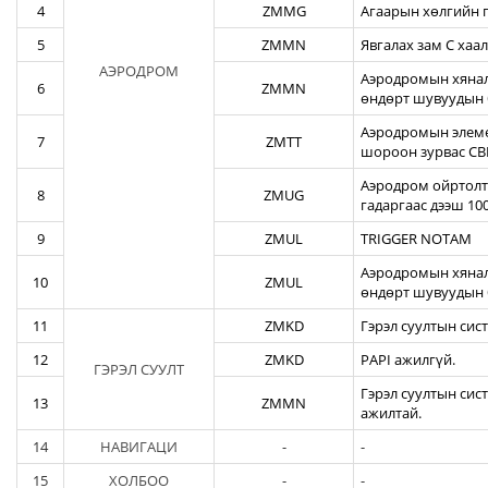
4
ZMMG
Агаарын хөлгийн г
5
ZMMN
Явгалах зам С хаал
АЭРОДРОМ
Аэродромын хяналт
6
ZMMN
өндөрт шувуудын 
Аэродромын элеме
7
ZMTT
шороон зурвас CBR
Аэродром ойртолты
8
ZMUG
гадаргаас дээш 10
9
ZMUL
TRIGGER NOTAM
Аэродромын хянал
10
ZMUL
өндөрт шувуудын 
11
ZMKD
Гэрэл суултын сис
12
ZMKD
PAPI ажилгүй.
ГЭРЭЛ СУУЛТ
Гэрэл суултын сис
13
ZMMN
ажилтай.
14
НАВИГАЦИ
-
-
15
ХОЛБОО
-
-