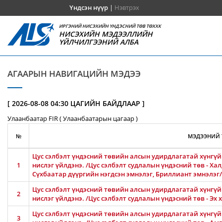
Үндсэн нүүр
|
Нэвтрэх
ИРГЭНИЙ НИСЭХИЙН ҮНДЭСНИЙ ТӨВ ТӨХХК
НИСЭХИЙН МЭДЭЭЛЛИЙН
ҮЙЛЧИЛГЭЭНИЙ АЛБА
АГААРЫН НАВИГАЦИЙН МЭДЭЭ
[ 2026-08-08 04:30 ЦАГИЙН БАЙДЛААР ]
Улаанбаатар FIR ( Улаанбаатарын цагаар )
№
МЭДЭЭНИЙ 
Цус сэлбэлт үндэсний төвийн алсын удирдлагатай хүнгүй 
1
нислэг үйлдэнэ. /Цус сэлбэлт судлалын үндэсний төв - Ха
Сүхбаатар дүүргийн нэгдсэн эмнэлэг, Бриллиант эмнэлэг/
Цус сэлбэлт үндэсний төвийн алсын удирдлагатай хүнгүй 
2
нислэг үйлдэнэ. /Цус сэлбэлт судлалын үндэсний төв - Эх
Цус сэлбэлт үндэсний төвийн алсын удирдлагатай хүнгүй 
3