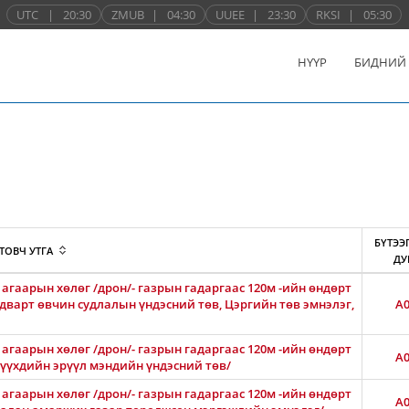
UTC
|
20:30
ZMUB
|
04:30
UUEE
|
23:30
RKSI
|
05:30
НҮҮР
БИДНИЙ
БҮТЭЭ
ТОВЧ УТГА
ДУ
агаарын хөлөг /дрон/- газрын гадаргаас 120м -ийн өндөрт
лдварт өвчин судлалын үндэсний төв, Цэргийн төв эмнэлэг,
A0
агаарын хөлөг /дрон/- газрын гадаргаас 120м -ийн өндөрт
A0
 хүүхдийн эрүүл мэндийн үндэсний төв/
агаарын хөлөг /дрон/- газрын гадаргаас 120м -ийн өндөрт
A0