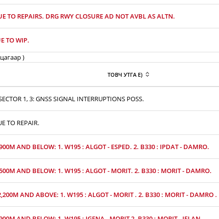
UE TO REPAIRS. DRG RWY CLOSURE AD NOT AVBL AS ALTN.
E TO WIP.
цагаар )
ТОВЧ УТГА E)
ECTOR 1, 3: GNSS SIGNAL INTERRUPTIONS POSS.
UE TO REPAIR.
,900M AND BELOW: 1. W195 : ALGOT - ESPED. 2. B330 : IPDAT - DAMRO.
,500M AND BELOW: 1. W195 : ALGOT - MORIT. 2. B330 : MORIT - DAMRO.
2,200M AND ABOVE: 1. W195 : ALGOT - MORIT . 2. B330 : MORIT - DAMRO .
,900M AND BELOW: 1. W195 : IGENA - MORIT 2. B330 : MORIT - JELAN