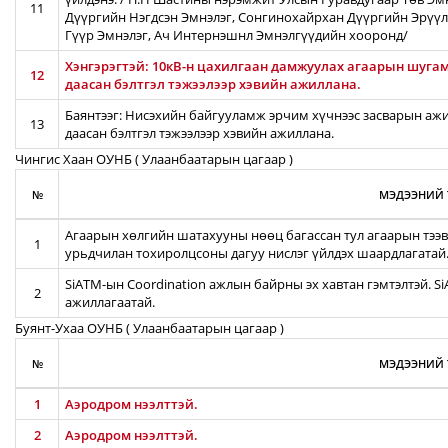
11
Дүүргийн Нэгдсэн Эмнэлэг, Сонгинохайрхан Дүүргийн Эрүүл
Гүүр Эмнэлэг, Ач Интернэшнл Эмнэлгүүдийн хооронд/
Хэнгэрэгтэй: 10кВ-н цахилгаан дамжуулах агаарын шугамы
12
даасан бэлтгэл тэжээлээр хэвийн ажиллана.
Баянтээг: Нисэхийн байгууламж эрчим хүчнээс засварын ажил
13
даасан бэлтгэл тэжээлээр хэвийн ажиллана.
Чингис Хаан ОУНБ ( Улаанбаатарын цагаар )
№
МЭДЭЭНИЙ 
Агаарын хөлгийн шатахууны нөөц багассан тул агаарын тээв
1
урьдчилан тохиролцсоны дагуу нислэг үйлдэх шаардлагатай
SiATM-ын Coordination ажлын байрны эх хавтан гэмтэлтэй. S
2
ажиллагаатай.
Буянт-Ухаа ОУНБ ( Улаанбаатарын цагаар )
№
МЭДЭЭНИЙ 
1
Аэродром нээлттэй.
2
Аэродром нээлттэй.