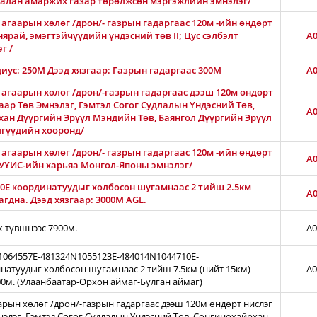
Амгалан амаржих газар төрөлжсөн мэргэжлийн эмнэлэг/
агаарын хөлөг /дрон/- газрын гадаргаас 120м -ийн өндөрт
нярай, эмэгтэйчүүдийн үндэсний төв II; Цус сэлбэлт
A0
г /
диус: 250М Дээд хязгаар: Газрын гадаргаас 300M
A0
 агаарын хөлөг /дрон/-газрын гадаргаас дээш 120м өндөрт
ар Төв Эмнэлэг, Гэмтэл Согог Судлалын Үндэсний Төв,
A0
хан Дүүргийн Эрүүл Мэндийн Төв, Баянгол Дүүргийн Эрүүл
лгүүдийн хооронд/
агаарын хөлөг /дрон/- газрын гадаргаас 120м -ийн өндөрт
A0
АШУҮИС-ийн харьяа Монгол-Японы эмнэлэг/
0E координатуудыг холбосон шугамнаас 2 тийш 2.5км
A0
гдна. Дээд хязгаар: 3000М AGL.
ж түвшнээс 7900м.
A0
N1064557E-481324N1055123E-484014N1044710E-
натуудыг холбосон шугамнаас 2 тийш 7.5км (нийт 15км)
A0
00м. (Улаанбаатар-Орхон аймаг-Булган аймаг)
арын хөлөг /дрон/-газрын гадаргаас дээш 120м өндөрт нислэг
нэлэг, Гэмтэл Согог Судлалын Үндэсний Төв, Сонгинохайрхан