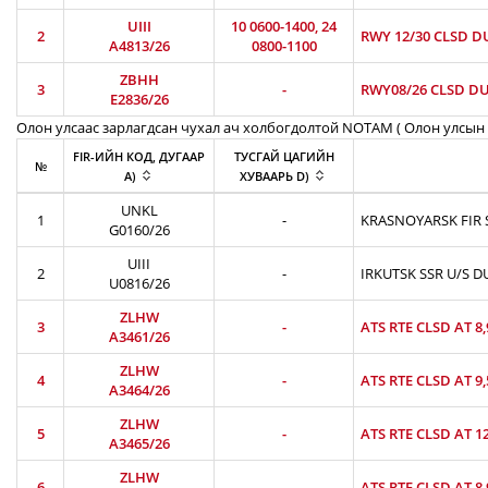
UIII
10 0600-1400, 24
2
RWY 12/30 CLSD D
A4813/26
0800-1100
ZBHH
3
-
RWY08/26 CLSD DU
E2836/26
Олон улсаас зарлагдсан чухал ач холбогдолтой NOTAM ( Олон улсын 
FIR-ИЙН КОД, ДУГААР
ТУСГАЙ ЦАГИЙН
№
A)
ХУВААРЬ D)
UNKL
1
-
KRASNOYARSK FIR S
G0160/26
UIII
2
-
IRKUTSK SSR U/S D
U0816/26
ZLHW
3
-
ATS RTE CLSD AT 8
A3461/26
ZLHW
4
-
ATS RTE CLSD AT 9
A3464/26
ZLHW
5
-
ATS RTE CLSD AT 1
A3465/26
ZLHW
6
-
ATS RTE CLSD AT 8