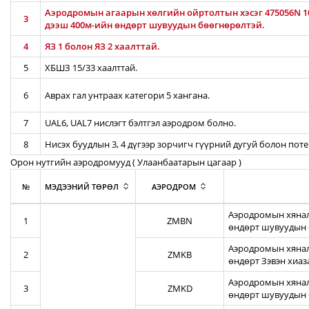
Аэродромын агаарын хөлгийн ойртолтын хэсэг 475056N 10
3
дээш 400м-ийн өндөрт шувуудын бөөгнөрөлтэй.
4
ЯЗ 1 болон ЯЗ 2 хаалттай.
5
ХБШЗ 15/33 хаалттай.
6
Аврах гал унтраах категори 5 хангана.
7
UAL6, UAL7 нислэгт бэлтгэл аэродром болно.
8
Нисэх буудлын 3, 4 дүгээр зорчигч гүүрний дугуй болон пот
Орон нутгийн аэродромууд ( Улаанбаатарын цагаар )
№
МЭДЭЭНИЙ ТӨРӨЛ
АЭРОДРОМ
Аэродромын хянал
1
ZMBN
өндөрт шувуудын 
Аэродромын хяналт
2
ZMKB
өндөрт Зэвэн хиа
Аэродромын хянал
3
ZMKD
өндөрт шувуудын 