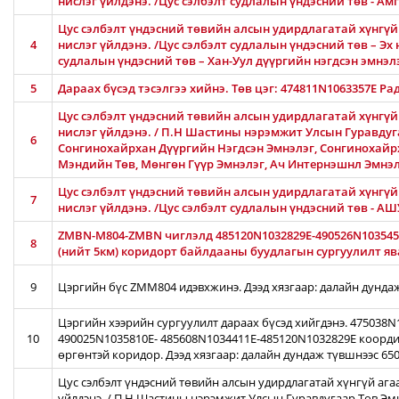
нислэг үйлдэнэ. /Цус сэлбэлт судлалын үндэсний төв - 
Цус сэлбэлт үндэсний төвийн алсын удирдлагатай хүнгүй 
4
нислэг үйлдэнэ. /Цус сэлбэлт судлалын үндэсний төв – Эх 
судлалын үндэсний төв – Хан-Уул дүүргийн нэгдсэн эмнэлэ
5
Дараах бүсэд тэсэлгээ хийнэ. Төв цэг: 474811N1063357E Ра
Цус сэлбэлт үндэсний төвийн алсын удирдлагатай хүнгүй
нислэг үйлдэнэ. / П.Н Шастины нэрэмжит Улсын Гуравдуга
6
Сонгинохайрхан Дүүргийн Нэгдсэн Эмнэлэг, Сонгинохайр
Мэндийн Төв, Мөнгөн Гүүр Эмнэлэг, Ач Интернэшнл Эмнэ
Цус сэлбэлт үндэсний төвийн алсын удирдлагатай хүнгүй 
7
нислэг үйлдэнэ. /Цус сэлбэлт судлалын үндэсний төв - 
ZMBN-M804-ZMBN чиглэлд 485120N1032829E-490526N103545
8
(нийт 5км) коридорт байлдааны буудлагын сургуулилт ява
9
Цэргийн бүс ZMM804 идэвхжинэ. Дээд хязгаар: далайн дунда
Цэргийн хээрийн сургуулилт дараах бүсэд хийгдэнэ. 475038
10
490025N1035810E- 485608N1034411E-485120N1032829E коорди
өргөнтэй коридор. Дээд хязгаар: далайн дундаж түвшнээс 65
Цус сэлбэлт үндэсний төвийн алсын удирдлагатай хүнгүй ага
үйлдэнэ. / П.Н Шастины нэрэмжит Улсын Гуравдугаар Төв Эм