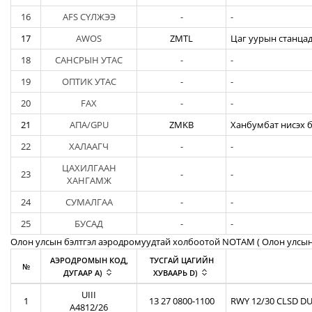
16
AFS СҮЛЖЭЭ
-
-
17
AWOS
ZMTL
Цаг уурын станцад
18
САНСРЫН УТАС
-
-
19
ОПТИК УТАС
-
-
20
FAX
-
-
21
АПА/GPU
ZMKB
Ханбумбат нисэх б
22
ХАЛААГЧ
-
-
ЦАХИЛГААН
23
-
-
ХАНГАМЖ
24
СУМАЛГАА
-
-
25
БУСАД
-
-
Олон улсын бэлтгэл аэродромуудтай холбоотой NOTAM ( Oлон улсын
АЭРОДРОМЫН КОД,
ТУСГАЙ ЦАГИЙН
№
ДУГААР A)
ХУВААРЬ D)
UIII
1
13 27 0800-1100
RWY 12/30 CLSD DU
A4812/26