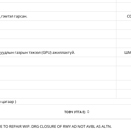
 гэмтэл гарсан.
C0
уудлын газрын тэжээл (GPU) ажиллахгүй.
ШМ
 цагаар )
ТОВЧ УТГА E)
E TO REPAIR WIP. DRG CLOSURE OF RWY AD NOT AVBL AS ALTN.