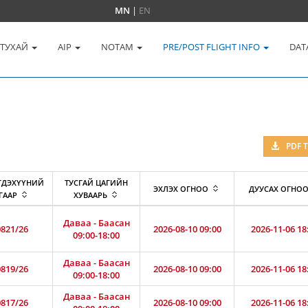
MN
|
EN
 ТУХАЙ
AIP
NOTAM
PRE/POST FLIGHT INFO
DAT
PDF 
ГДЭХҮҮНИЙ
ТУСГАЙ ЦАГИЙН
ЭХЛЭХ ОГНОО
ДУУСАХ ОГНО
ГААР
ХУВААРЬ
Даваа - Баасан
821/26
2026-08-10 09:00
2026-11-06 18
09:00-18:00
Даваа - Баасан
819/26
2026-08-10 09:00
2026-11-06 18
09:00-18:00
Даваа - Баасан
817/26
2026-08-10 09:00
2026-11-06 18