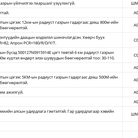
азрын үйлчилгээ /маршал/ үзүүлэхгүй.
ШМ
ттай.
A0
ын цэгээс 12км-ын радиуст газрын гадаргаас дээш 800м-ийн
A0
бөөгнөрөлтэй.
нтүүдийн даацын мэдээлэл шинэчлэгдсэн. Хөөрч буух
C0
=82, Апрон PCR=180/R/D/Y/T.
н бүсэд 500127N0915914E цэгт төвтэй 6 км радиуст газрын
C0
00м хүртэл өндөрт элээ шувуудын бөөгнөрөлтэй тоо: 30-110.
A0
тын цэгээс 5КМ-ын радиуст газрын гадаргаас дээш 500М-ийн
A0
бөөгнөрөлтэй.
тем ажилгүй.
A0
A0
темийн алсын удирдлага гэмтэлтэй. Гар удирдлагаар хэвийн
ШМ