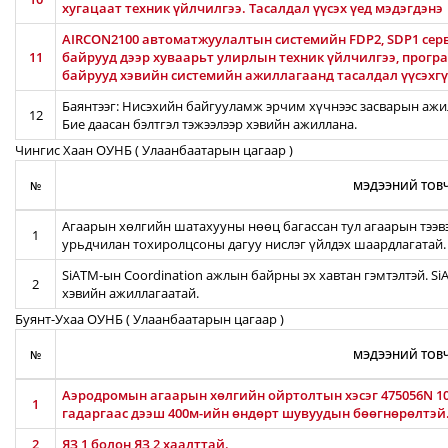
хугацаат техник үйлчилгээ. Тасалдал үүсэх үед мэдэгдэнэ
AIRCON2100 автоматжуулалтын системийн FDP2, SDP1 серв
11
байрууд дээр хуваарьт улирлын техник үйлчилгээ, прог
байрууд хэвийн системийн ажиллагаанд тасалдал үүсэхгү
Баянтээг: Нисэхийн байгууламж эрчим хүчнээс засварын ажил
12
Бие даасан бэлтгэл тэжээлээр хэвийн ажиллана.
Чингис Хаан ОУНБ ( Улаанбаатарын цагаар )
№
МЭДЭЭНИЙ ТОВЧ
Агаарын хөлгийн шатахууны нөөц багассан тул агаарын тээв
1
урьдчилан тохиролцсоны дагуу нислэг үйлдэх шаардлагатай.
SiATM-ын Coordination ажлын байрны эх хавтан гэмтэлтэй. S
2
хэвийн ажиллагаатай.
Буянт-Ухаа ОУНБ ( Улаанбаатарын цагаар )
№
МЭДЭЭНИЙ ТОВЧ
Аэродромын агаарын хөлгийн ойртолтын хэсэг 475056N 106
1
гадаргаас дээш 400м-ийн өндөрт шувуудын бөөгнөрөлтэй
2
ЯЗ 1 болон ЯЗ 2 хаалттай.