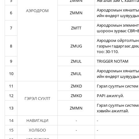
5
ZMMN
Явгалах зам С хаалтта
Аэродромын хяналтын
АЭРОДРОМ
6
ZMMN
ийн өндөрт шувуудын
Аэродромын элементү
7
ZMTT
шороон зурвас CBR=82
Аэродром ойртолтын б
8
ZMUG
газрын гадаргаас дэ
тоо: 30-110.
9
ZMUL
TRIGGER NOTAM
Аэродромын хяналтын
10
ZMUL
ийн өндөрт шувуудын
11
ZMKD
Гэрэл суултын систем
12
ZMKD
PAPI ажилгүй.
ГЭРЭЛ СУУЛТ
Гэрэл суултын систем
13
ZMMN
хэвийн ажилтай.
14
НАВИГАЦИ
-
-
15
ХОЛБОО
-
-