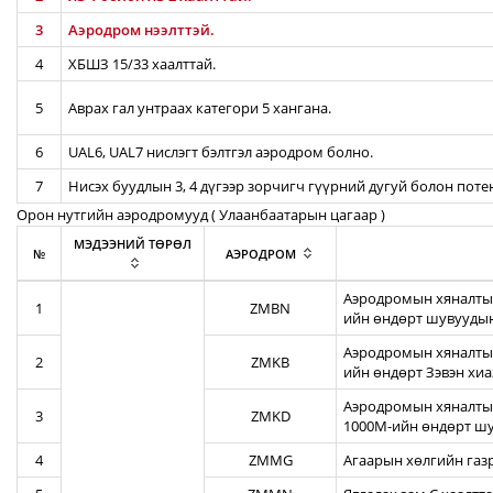
3
Аэродром нээлттэй.
4
ХБШЗ 15/33 хаалттай.
5
Аврах гал унтраах категори 5 хангана.
6
UAL6, UAL7 нислэгт бэлтгэл аэродром болно.
7
Нисэх буудлын 3, 4 дүгээр зорчигч гүүрний дугуй болон пот
Орон нутгийн аэродромууд ( Улаанбаатарын цагаар )
МЭДЭЭНИЙ ТӨРӨЛ
№
АЭРОДРОМ
Аэродромын хяналтын
1
ZMBN
ийн өндөрт шувуудын
Аэродромын хяналтын
2
ZMKB
ийн өндөрт Зэвэн хи
Аэродромын хяналтын
3
ZMKD
1000М-ийн өндөрт шу
4
ZMMG
Агаарын хөлгийн газ