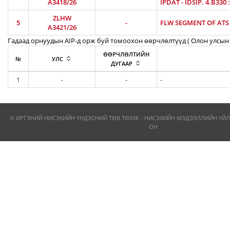
A3418/26
IPDAT - IDSIP. 4.B330
ZLHW
5
-
FLW SEGMENT OF ATS R
A3421/26
Гадаад орнуудын AIP-д орж буй томоохон өөрчлөлтүүд ( Олон улсын 
ӨӨРЧЛӨЛТИЙН
№
УЛС
ДУГААР
1
-
-
-
© ИРГЭНИЙ НИСЭХИЙН ҮНДЭСНИЙ ТӨВ ТӨХХК - НИСЭХИЙН МЭДЭЭЛЛИЙН ҮЙЛ
ОН