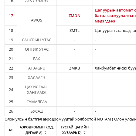
16
AFS СҮЛЖЭЭ
-
-
Цаг уурын автомат с
17
ZMDN
баталгаажуулалтын а
AWOS
мэдэгдэнэ.
18
ZMTL
Цаг уурын станцад гэ
19
САНСРЫН УТАС
-
-
20
ОПТИК УТАС
-
-
21
FAX
-
-
22
АПА/GPU
ZMKB
Ханбумбат нисэх бууд
23
ХАЛААГЧ
-
-
ЦАХИЛГААН
24
-
-
ХАНГАМЖ
25
СУМАЛГАА
-
-
26
БУСАД
-
-
Олон улсын бэлтгэл аэродромуудтай холбоотой NOTAM ( Oлон улсын
АЭРОДРОМЫН КОД,
ТУСГАЙ ЦАГИЙН
№
ДУГААР A)
ХУВААРЬ D)