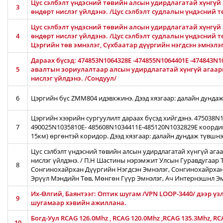
Цус сэлбэлт үндэсний төвийн алсын удирдлагатай хүнгүй 
3
өндөрт нислэг үйлдэнэ. /Цус сэлбэлт судлалын үндэсний 
Цус сэлбэлт үндэсний төвийн алсын удирдлагатай хүнгүй 
4
өндөрт нислэг үйлдэнэ. /Цус сэлбэлт судлалын үндэсний т
Цэргийн төв эмнэлэг, Сүхбаатар дүүргийн нэгдсэн эмнэлэ
Дараах бүсэд: 474853N1064328E -474855N1064401E -474843N1
5
авалтын зориулалтаар алсын удирдлагатай хүнгүй агаары
нислэг үйлдэнэ. /Сондуул/
6
Цэргийн бүс ZMM804 идэвхжинэ. Дээд хязгаар: далайн дундаж
Цэргийн хээрийн сургуулилт дараах бүсэд хийгдэнэ. 475038
7
490025N1035810E- 485608N1034411E-485120N1032829E коорди
15км) өргөнтэй коридор. Дээд хязгаар: далайн дундаж түвшн
Цус сэлбэлт үндэсний төвийн алсын удирдлагатай хүнгүй ага
нислэг үйлдэнэ. / П.Н Шастины нэрэмжит Улсын Гуравдугаар Т
8
Сонгинохайрхан Дүүргийн Нэгдсэн Эмнэлэг, Сонгинохайрхан
Эрүүл Мэндийн Төв, Мөнгөн Гүүр Эмнэлэг, Ач Интернэшнл Э
Их-Өлгий, Баянтээг: Оптик шугам /VPN LOOP-3440/ дээр үз
9
шугамаар хэвийн ажиллана.
Богд-Уул RCAG 126.0Mhz , RCAG 120.0Mhz ,RCAG 135.3Mhz, R
10