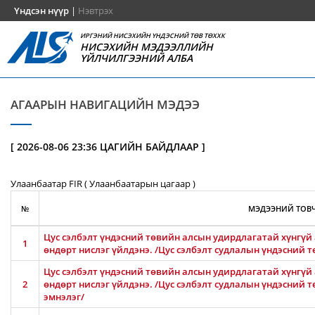
Үндсэн нүүр
|
Нэвтрэх
ИРГЭНИЙ НИСЭХИЙН ҮНДЭСНИЙ ТӨВ ТӨХХК
НИСЭХИЙН МЭДЭЭЛЛИЙН
ҮЙЛЧИЛГЭЭНИЙ АЛБА
АГААРЫН НАВИГАЦИЙН МЭДЭЭ
[ 2026-08-06 23:36 ЦАГИЙН БАЙДЛААР ]
Улаанбаатар FIR ( Улаанбаатарын цагаар )
№
МЭДЭЭНИЙ ТОВЧ
Цус сэлбэлт үндэсний төвийн алсын удирдлагатай хүнгүй 
1
өндөрт нислэг үйлдэнэ. /Цус сэлбэлт судлалын үндэсний т
Цус сэлбэлт үндэсний төвийн алсын удирдлагатай хүнгүй 
2
өндөрт нислэг үйлдэнэ. /Цус сэлбэлт судлалын үндэсний 
эмнэлэг/