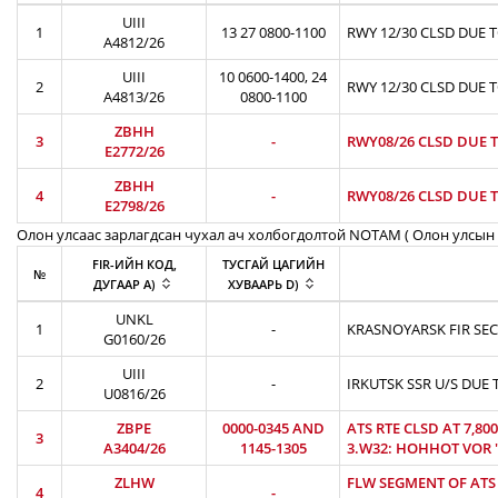
UIII
1
13 27 0800-1100
RWY 12/30 CLSD DUE 
A4812/26
UIII
10 0600-1400, 24
2
RWY 12/30 CLSD DUE 
A4813/26
0800-1100
ZBHH
3
-
RWY08/26 CLSD DUE T
E2772/26
ZBHH
4
-
RWY08/26 CLSD DUE T
E2798/26
Олон улсаас зарлагдсан чухал ач холбогдолтой NOTAM ( Олон улсын 
FIR-ИЙН КОД,
ТУСГАЙ ЦАГИЙН
№
ДУГААР A)
ХУВААРЬ D)
UNKL
1
-
KRASNOYARSK FIR SEC
G0160/26
UIII
2
-
IRKUTSK SSR U/S DUE 
U0816/26
ZBPE
0000-0345 AND
ATS RTE CLSD AT 7,8
3
A3404/26
1145-1305
3.W32: HOHHOT VOR 'H
ZLHW
FLW SEGMENT OF ATS R
4
-