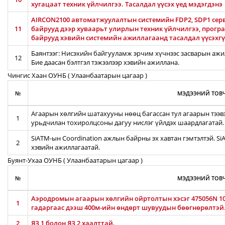
хугацаат техник үйлчилгээ. Тасалдал үүсэх үед мэдэгдэнэ
AIRCON2100 автоматжуулалтын системийн FDP2, SDP1 серв
11
байрууд дээр хуваарьт улирлын техник үйлчилгээ, прог
байрууд хэвийн системийн ажиллагаанд тасалдал үүсэхгү
Баянтээг: Нисэхийн байгууламж эрчим хүчнээс засварын ажил
12
Бие даасан бэлтгэл тэжээлээр хэвийн ажиллана.
Чингис Хаан ОУНБ ( Улаанбаатарын цагаар )
№
МЭДЭЭНИЙ ТОВЧ
Агаарын хөлгийн шатахууны нөөц багассан тул агаарын тээв
1
урьдчилан тохиролцсоны дагуу нислэг үйлдэх шаардлагатай.
SiATM-ын Coordination ажлын байрны эх хавтан гэмтэлтэй. S
2
хэвийн ажиллагаатай.
Буянт-Ухаа ОУНБ ( Улаанбаатарын цагаар )
№
МЭДЭЭНИЙ ТОВЧ
Аэродромын агаарын хөлгийн ойртолтын хэсэг 475056N 106
1
гадаргаас дээш 400м-ийн өндөрт шувуудын бөөгнөрөлтэй
2
ЯЗ 1 болон ЯЗ 2 хаалттай.