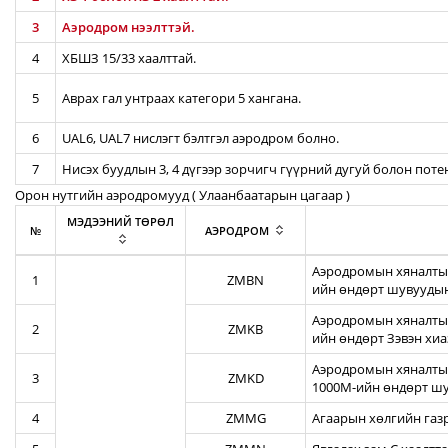
3
Аэродром нээлттэй.
4
ХБШЗ 15/33 хаалттай.
5
Аврах гал унтраах категори 5 хангана.
6
UAL6, UAL7 нислэгт бэлтгэл аэродром болно.
7
Нисэх буудлын 3, 4 дүгээр зорчигч гүүрний дугуй болон пот
Орон нутгийн аэродромууд ( Улаанбаатарын цагаар )
МЭДЭЭНИЙ ТӨРӨЛ
№
АЭРОДРОМ
Аэродромын хяналтын
1
ZMBN
ийн өндөрт шувуудын
Аэродромын хяналтын
2
ZMKB
ийн өндөрт Зэвэн хи
Аэродромын хяналтын
3
ZMKD
1000М-ийн өндөрт шу
4
ZMMG
Агаарын хөлгийн газ