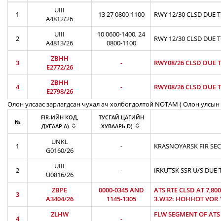
UIII
1
13 27 0800-1100
RWY 12/30 CLSD DUE 
A4812/26
UIII
10 0600-1400, 24
2
RWY 12/30 CLSD DUE 
A4813/26
0800-1100
ZBHH
3
-
RWY08/26 CLSD DUE T
E2772/26
ZBHH
4
-
RWY08/26 CLSD DUE T
E2798/26
Олон улсаас зарлагдсан чухал ач холбогдолтой NOTAM ( Олон улсын 
FIR-ИЙН КОД,
ТУСГАЙ ЦАГИЙН
№
ДУГААР A)
ХУВААРЬ D)
UNKL
1
-
KRASNOYARSK FIR SEC
G0160/26
UIII
2
-
IRKUTSK SSR U/S DUE 
U0816/26
ZBPE
0000-0345 AND
ATS RTE CLSD AT 7,8
3
A3404/26
1145-1305
3.W32: HOHHOT VOR 'H
ZLHW
FLW SEGMENT OF ATS R
4
-