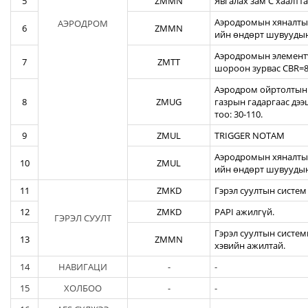
5
ZMMN
Явгалах зам С хаалтта
Аэродромын хяналтын
АЭРОДРОМ
6
ZMMN
ийн өндөрт шувуудын
Аэродромын элементү
7
ZMTT
шороон зурвас CBR=82
Аэродром ойртолтын б
8
ZMUG
газрын гадаргаас дэ
тоо: 30-110.
9
ZMUL
TRIGGER NOTAM
Аэродромын хяналтын
10
ZMUL
ийн өндөрт шувуудын
11
ZMKD
Гэрэл суултын систем
12
ZMKD
PAPI ажилгүй.
ГЭРЭЛ СУУЛТ
Гэрэл суултын систем
13
ZMMN
хэвийн ажилтай.
14
НАВИГАЦИ
-
-
15
ХОЛБОО
-
-