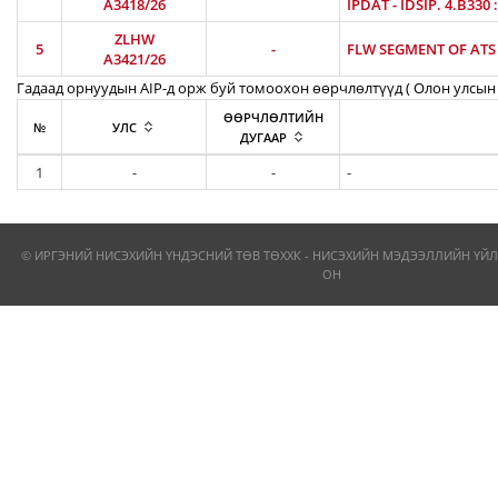
A3418/26
IPDAT - IDSIP. 4.B330
ZLHW
5
-
FLW SEGMENT OF ATS R
A3421/26
Гадаад орнуудын AIP-д орж буй томоохон өөрчлөлтүүд ( Олон улсын 
ӨӨРЧЛӨЛТИЙН
№
УЛС
ДУГААР
1
-
-
-
© ИРГЭНИЙ НИСЭХИЙН ҮНДЭСНИЙ ТӨВ ТӨХХК - НИСЭХИЙН МЭДЭЭЛЛИЙН ҮЙЛ
ОН