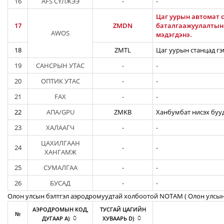
16
AFS СҮЛЖЭЭ
-
-
Цаг уурын автомат с
17
ZMDN
баталгаажуулалтын а
AWOS
мэдэгдэнэ.
18
ZMTL
Цаг уурын станцад гэ
19
САНСРЫН УТАС
-
-
20
ОПТИК УТАС
-
-
21
FAX
-
-
22
АПА/GPU
ZMKB
Ханбумбат нисэх бууд
23
ХАЛААГЧ
-
-
ЦАХИЛГААН
24
-
-
ХАНГАМЖ
25
СУМАЛГАА
-
-
26
БУСАД
-
-
Олон улсын бэлтгэл аэродромуудтай холбоотой NOTAM ( Oлон улсын
АЭРОДРОМЫН КОД,
ТУСГАЙ ЦАГИЙН
№
ДУГААР A)
ХУВААРЬ D)