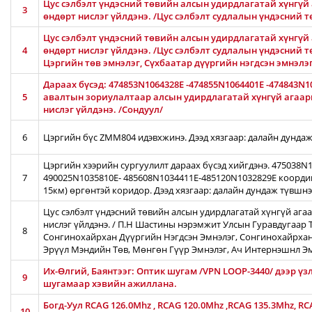
Цус сэлбэлт үндэсний төвийн алсын удирдлагатай хүнгүй 
3
өндөрт нислэг үйлдэнэ. /Цус сэлбэлт судлалын үндэсний 
Цус сэлбэлт үндэсний төвийн алсын удирдлагатай хүнгүй 
4
өндөрт нислэг үйлдэнэ. /Цус сэлбэлт судлалын үндэсний т
Цэргийн төв эмнэлэг, Сүхбаатар дүүргийн нэгдсэн эмнэлэ
Дараах бүсэд: 474853N1064328E -474855N1064401E -474843N1
5
авалтын зориулалтаар алсын удирдлагатай хүнгүй агаары
нислэг үйлдэнэ. /Сондуул/
6
Цэргийн бүс ZMM804 идэвхжинэ. Дээд хязгаар: далайн дундаж
Цэргийн хээрийн сургуулилт дараах бүсэд хийгдэнэ. 475038
7
490025N1035810E- 485608N1034411E-485120N1032829E коорди
15км) өргөнтэй коридор. Дээд хязгаар: далайн дундаж түвшн
Цус сэлбэлт үндэсний төвийн алсын удирдлагатай хүнгүй ага
нислэг үйлдэнэ. / П.Н Шастины нэрэмжит Улсын Гуравдугаар Т
8
Сонгинохайрхан Дүүргийн Нэгдсэн Эмнэлэг, Сонгинохайрхан
Эрүүл Мэндийн Төв, Мөнгөн Гүүр Эмнэлэг, Ач Интернэшнл Э
Их-Өлгий, Баянтээг: Оптик шугам /VPN LOOP-3440/ дээр үз
9
шугамаар хэвийн ажиллана.
Богд-Уул RCAG 126.0Mhz , RCAG 120.0Mhz ,RCAG 135.3Mhz, R
10