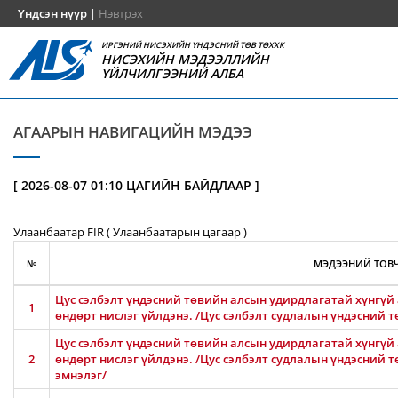
Үндсэн нүүр
|
Нэвтрэх
ИРГЭНИЙ НИСЭХИЙН ҮНДЭСНИЙ ТӨВ ТӨХХК
НИСЭХИЙН МЭДЭЭЛЛИЙН
ҮЙЛЧИЛГЭЭНИЙ АЛБА
АГААРЫН НАВИГАЦИЙН МЭДЭЭ
[ 2026-08-07 01:10 ЦАГИЙН БАЙДЛААР ]
Улаанбаатар FIR ( Улаанбаатарын цагаар )
№
МЭДЭЭНИЙ ТОВЧ
Цус сэлбэлт үндэсний төвийн алсын удирдлагатай хүнгүй 
1
өндөрт нислэг үйлдэнэ. /Цус сэлбэлт судлалын үндэсний т
Цус сэлбэлт үндэсний төвийн алсын удирдлагатай хүнгүй 
2
өндөрт нислэг үйлдэнэ. /Цус сэлбэлт судлалын үндэсний 
эмнэлэг/