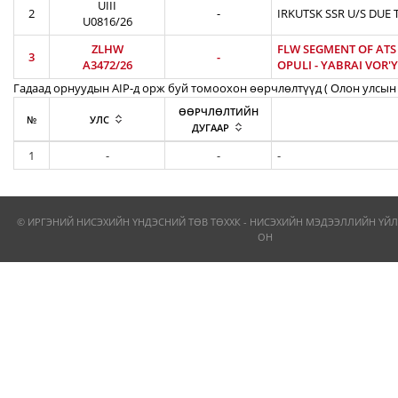
UIII
2
-
IRKUTSK SSR U/S DUE 
U0816/26
ZLHW
FLW SEGMENT OF ATS R
3
-
A3472/26
OPULI - YABRAI VOR'YB
Гадаад орнуудын AIP-д орж буй томоохон өөрчлөлтүүд ( Олон улсын 
ӨӨРЧЛӨЛТИЙН
№
УЛС
ДУГААР
1
-
-
-
© ИРГЭНИЙ НИСЭХИЙН ҮНДЭСНИЙ ТӨВ ТӨХХК - НИСЭХИЙН МЭДЭЭЛЛИЙН ҮЙЛ
ОН