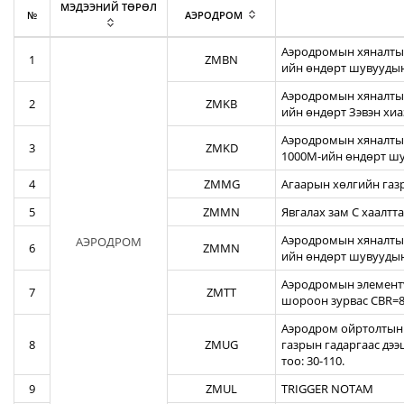
МЭДЭЭНИЙ ТӨРӨЛ
№
АЭРОДРОМ
Аэродромын хяналтын
1
ZMBN
ийн өндөрт шувуудын
Аэродромын хяналтын
2
ZMKB
ийн өндөрт Зэвэн хи
Аэродромын хяналтын
3
ZMKD
1000М-ийн өндөрт шу
4
ZMMG
Агаарын хөлгийн газ
5
ZMMN
Явгалах зам С хаалтта
Аэродромын хяналтын
АЭРОДРОМ
6
ZMMN
ийн өндөрт шувуудын
Аэродромын элементү
7
ZMTT
шороон зурвас CBR=82
Аэродром ойртолтын б
8
ZMUG
газрын гадаргаас дэ
тоо: 30-110.
9
ZMUL
TRIGGER NOTAM