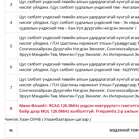
Цус сэлбэлт үндэсний төвийн алсын удирдлагатай хүнгүй агаа
3
нислэг үйлдэнэ. /Цус сэлбэлт судлалын үндэсний төв - Амгал
Цус сэлбэлт үндэсний төвийн алсын удирдлагатай хүнгүй агаа
4
нислэг үйлдэнэ. /Цус сэлбэлт судлалын үндэсний төв – Эх няра
судлалын үндэсний төв – Хан-Уул дүүргийн нэгдсэн эмнэлэг /
Цус сэлбэлт үндэсний төвийн алсын удирдлагатай хүнгүй ага
нислэг үйлдэнэ. / П.Н Шастины нэрэмжит Улсын Гуравдугаар Т
5
Сонгинохайрхан Дүүргийн Нэгдсэн Эмнэлэг, Сонгинохайрхан
Эрүүл Мэндийн Төв, Мөнгөн Гүүр Эмнэлэг, Ач Интернэшнл Э
Цус сэлбэлт үндэсний төвийн алсын удирдлагатай хүнгүй агаа
6
нислэг үйлдэнэ. /Цус сэлбэлт судлалын үндэсний төв - АШУҮ
Цус сэлбэлт үндэсний төвийн алсын удирдлагатай хүнгүй ага
нислэг үйлдэнэ. / П.Н Шастины нэрэмжит Улсын Гуравдугаар Т
7
Сонгинохайрхан Дүүргийн Нэгдсэн Эмнэлэг, Сонгинохайрхан
Эрүүл Мэндийн Төв, Мөнгөн Гүүр Эмнэлэг, Ач Интернэшнл Э
Мөнх-Өлзийт: RCAG 126.0MHz үндсэн нэвтрүүлэгч гэмтэлтэй
8
байр дээр MUL 126.0MHz холболтгүй. Frequentis 2-р ажлын
Чингис Хаан ОУНБ ( Улаанбаатарын цагаар )
№
МЭДЭЭНИЙ ТОВЧ