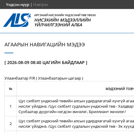
Үндсэн нүүр
|
Нэвтрэх
ИРГЭНИЙ НИСЭХИЙН ҮНДЭСНИЙ ТӨВ ТӨХХК
НИСЭХИЙН МЭДЭЭЛЛИЙН
ҮЙЛЧИЛГЭЭНИЙ АЛБА
АГААРЫН НАВИГАЦИЙН МЭДЭЭ
[ 2026-08-09 08:40 ЦАГИЙН БАЙДЛААР ]
Улаанбаатар FIR ( Улаанбаатарын цагаар )
№
МЭДЭЭНИЙ ТОВЧ
Цус сэлбэлт үндэсний төвийн алсын удирдлагатай хүнгүй агаа
1
нислэг үйлдэнэ. /Цус сэлбэлт судлалын үндэсний төв - Халдва
Сүхбаатар дүүргийн нэгдсэн эмнэлэг, Бриллиант эмнэлэг/
Цус сэлбэлт үндэсний төвийн алсын удирдлагатай хүнгүй агаа
2
нислэг үйлдэнэ. /Цус сэлбэлт судлалын үндэсний төв - Эх хүү