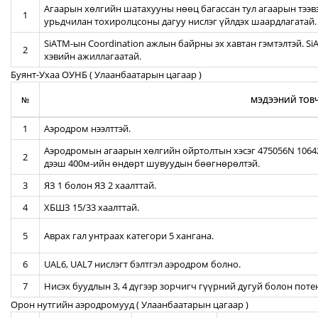
Агаарын хөлгийн шатахууны нөөц багассан тул агаарын тээв
1
урьдчилан тохиролцсоны дагуу нислэг үйлдэх шаардлагатай.
SiATM-ын Coordination ажлын байрны эх хавтан гэмтэлтэй. S
2
хэвийн ажиллагаатай.
Буянт-Ухаа ОУНБ ( Улаанбаатарын цагаар )
№
МЭДЭЭНИЙ ТОВЧ
1
Аэродром нээлттэй.
Аэродромын агаарын хөлгийн ойртолтын хэсэг 475056N 106422
2
дээш 400м-ийн өндөрт шувуудын бөөгнөрөлтэй.
3
ЯЗ 1 болон ЯЗ 2 хаалттай.
4
ХБШЗ 15/33 хаалттай.
5
Аврах гал унтраах категори 5 хангана.
6
UAL6, UAL7 нислэгт бэлтгэл аэродром болно.
7
Нисэх буудлын 3, 4 дүгээр зорчигч гүүрний дугуй болон пот
Орон нутгийн аэродромууд ( Улаанбаатарын цагаар )