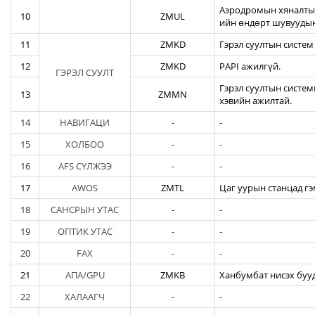
Аэродромын хяналтын
10
ZMUL
ийн өндөрт шувуудын
11
ZMKD
Гэрэл суултын систем
12
ZMKD
PAPI ажилгүй.
ГЭРЭЛ СУУЛТ
Гэрэл суултын систем
13
ZMMN
хэвийн ажилтай.
14
НАВИГАЦИ
-
-
15
ХОЛБОО
-
-
16
AFS СҮЛЖЭЭ
-
-
17
AWOS
ZMTL
Цаг уурын станцад гэ
18
САНСРЫН УТАС
-
-
19
ОПТИК УТАС
-
-
20
FAX
-
-
21
АПА/GPU
ZMKB
Ханбумбат нисэх бууд
22
ХАЛААГЧ
-
-