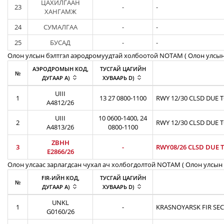
ЦАХИЛГААН
23
-
-
ХАНГАМЖ
24
СУМАЛГАА
-
-
25
БУСАД
-
-
Олон улсын бэлтгэл аэродромуудтай холбоотой NOTAM ( Oлон улсын
АЭРОДРОМЫН КОД,
ТУСГАЙ ЦАГИЙН
№
ДУГААР A)
ХУВААРЬ D)
UIII
1
13 27 0800-1100
RWY 12/30 CLSD DUE 
A4812/26
UIII
10 0600-1400, 24
2
RWY 12/30 CLSD DUE 
A4813/26
0800-1100
ZBHH
3
-
RWY08/26 CLSD DUE T
E2866/26
Олон улсаас зарлагдсан чухал ач холбогдолтой NOTAM ( Олон улсын 
FIR-ИЙН КОД,
ТУСГАЙ ЦАГИЙН
№
ДУГААР A)
ХУВААРЬ D)
UNKL
1
-
KRASNOYARSK FIR SEC
G0160/26