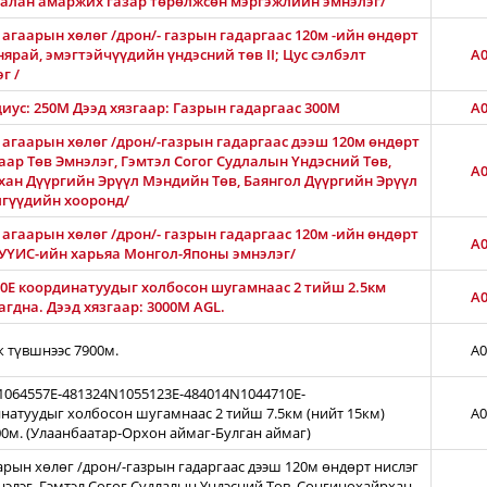
Амгалан амаржих газар төрөлжсөн мэргэжлийн эмнэлэг/
агаарын хөлөг /дрон/- газрын гадаргаас 120м -ийн өндөрт
нярай, эмэгтэйчүүдийн үндэсний төв II; Цус сэлбэлт
A0
г /
диус: 250М Дээд хязгаар: Газрын гадаргаас 300M
A0
 агаарын хөлөг /дрон/-газрын гадаргаас дээш 120м өндөрт
ар Төв Эмнэлэг, Гэмтэл Согог Судлалын Үндэсний Төв,
A0
хан Дүүргийн Эрүүл Мэндийн Төв, Баянгол Дүүргийн Эрүүл
лгүүдийн хооронд/
агаарын хөлөг /дрон/- газрын гадаргаас 120м -ийн өндөрт
A0
АШУҮИС-ийн харьяа Монгол-Японы эмнэлэг/
0E координатуудыг холбосон шугамнаас 2 тийш 2.5км
A0
гдна. Дээд хязгаар: 3000М AGL.
ж түвшнээс 7900м.
A0
N1064557E-481324N1055123E-484014N1044710E-
натуудыг холбосон шугамнаас 2 тийш 7.5км (нийт 15км)
A0
00м. (Улаанбаатар-Орхон аймаг-Булган аймаг)
арын хөлөг /дрон/-газрын гадаргаас дээш 120м өндөрт нислэг
нэлэг, Гэмтэл Согог Судлалын Үндэсний Төв, Сонгинохайрхан