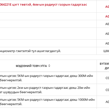
64221E цэгт төвтэй, 4км-ын радиуст газрын гадаргаас
A0
A0
A0
A0
A0
енциометр гэмтэлтэй тул ашиглагдахгүй.
ШМ
БҮТЭЭ
МЭДЭЭНИЙ ТОВЧ УТГА
ДУ
тын цэгээс 5КМ-ын радиуст газрын гадаргаас дээш 300М-ийн
C0
бөөгнөрөлтэй.
ын цэгээс 2км-ын радиуст газрын гадаргаас дээш 20м-ийн
C0
зат шувуудын бөөгнөрөлтэй.
тын цэгээс 5КМ-ын радиуст газрын гадаргаас дээш 1000М-ийн
A0
бөөгнөрөлтэй.