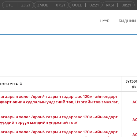
UTC
|
23:21
ZMUB
|
07:21
UUEE
|
02:21
RKSI
|
08:21
НҮҮР
БИДНИЙ
БҮТЭЭ
ТОВЧ УТГА
ДУ
агаарын хөлөг /дрон/- газрын гадаргаас 120м -ийн өндөрт
лдварт өвчин судлалын үндэсний төв, Цэргийн төв эмнэлэг,
A0
агаарын хөлөг /дрон/- газрын гадаргаас 120м -ийн өндөрт
A0
 хүүхдийн эрүүл мэндийн үндэсний төв/
агаарын хөлөг /дрон/- газрын гадаргаас 120м -ийн өндөрт
A0