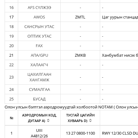
16
AFS СҮЛЖЭЭ
-
-
17
AWOS
ZMTL
Цаг уурын станцад
18
САНСРЫН УТАС
-
-
19
ОПТИК УТАС
-
-
20
FAX
-
-
21
АПА/GPU
ZMKB
Ханбумбат нисэх б
22
ХАЛААГЧ
-
-
ЦАХИЛГААН
23
-
-
ХАНГАМЖ
24
СУМАЛГАА
-
-
25
БУСАД
-
-
Олон улсын бэлтгэл аэродромуудтай холбоотой NOTAM ( Oлон улсын
АЭРОДРОМЫН КОД,
ТУСГАЙ ЦАГИЙН
№
ДУГААР A)
ХУВААРЬ D)
UIII
1
13 27 0800-1100
RWY 12/30 CLSD DU
A4812/26