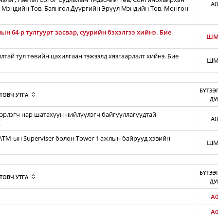
A0
 Мэндийн Төв, Баянгол Дүүргийн Эрүүл Мэндийн Төв, Мөнгөн
н 64-р тулгуурт засвар, суурийн бэхэлгээ хийнэ. Бие
ШМ
тай тул төвийн цахилгаан тэжээлд хязгаарлалт хийнэ. Бие
ШМ
БҮТЭЭ
ТОВЧ УТГА
ДУ
эрлэгч нар шатахуун нийлүүлэгч байгууллагуудтай
A0
.
iATM-ын Superviser болон Tower 1 ажлын байрууд хэвийн
ШМ
БҮТЭЭ
ТОВЧ УТГА
ДУ
A0
A0