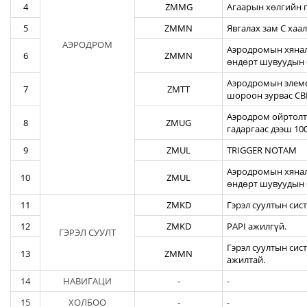
4
ZMMG
Агаарын хөлгийн г
5
ZMMN
Явгалах зам С хаал
АЭРОДРОМ
Аэродромын хяналт
6
ZMMN
өндөрт шувуудын 
Аэродромын элеме
7
ZMTT
шороон зурвас CBR
Аэродром ойртолты
8
ZMUG
гадаргаас дээш 10
9
ZMUL
TRIGGER NOTAM
Аэродромын хянал
10
ZMUL
өндөрт шувуудын 
11
ZMKD
Гэрэл суултын сис
12
ZMKD
PAPI ажилгүй.
ГЭРЭЛ СУУЛТ
Гэрэл суултын сис
13
ZMMN
ажилтай.
14
НАВИГАЦИ
-
-
15
ХОЛБОО
-
-