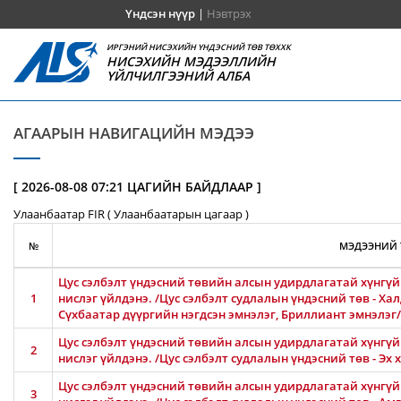
Үндсэн нүүр
|
Нэвтрэх
ИРГЭНИЙ НИСЭХИЙН ҮНДЭСНИЙ ТӨВ ТӨХХК
НИСЭХИЙН МЭДЭЭЛЛИЙН
ҮЙЛЧИЛГЭЭНИЙ АЛБА
АГААРЫН НАВИГАЦИЙН МЭДЭЭ
[ 2026-08-08 07:21 ЦАГИЙН БАЙДЛААР ]
Улаанбаатар FIR ( Улаанбаатарын цагаар )
№
МЭДЭЭНИЙ 
Цус сэлбэлт үндэсний төвийн алсын удирдлагатай хүнгүй 
1
нислэг үйлдэнэ. /Цус сэлбэлт судлалын үндэсний төв - Ха
Сүхбаатар дүүргийн нэгдсэн эмнэлэг, Бриллиант эмнэлэг/
Цус сэлбэлт үндэсний төвийн алсын удирдлагатай хүнгүй 
2
нислэг үйлдэнэ. /Цус сэлбэлт судлалын үндэсний төв - Эх
Цус сэлбэлт үндэсний төвийн алсын удирдлагатай хүнгүй 
3