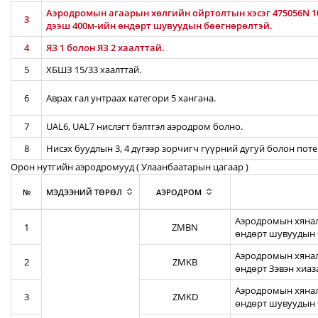
Аэродромын агаарын хөлгийн ойртолтын хэсэг 475056N 10
3
дээш 400м-ийн өндөрт шувуудын бөөгнөрөлтэй.
4
ЯЗ 1 болон ЯЗ 2 хаалттай.
5
ХБШЗ 15/33 хаалттай.
6
Аврах гал унтраах категори 5 хангана.
7
UAL6, UAL7 нислэгт бэлтгэл аэродром болно.
8
Нисэх буудлын 3, 4 дүгээр зорчигч гүүрний дугуй болон пот
Орон нутгийн аэродромууд ( Улаанбаатарын цагаар )
№
МЭДЭЭНИЙ ТӨРӨЛ
АЭРОДРОМ
Аэродромын хянал
1
ZMBN
өндөрт шувуудын 
Аэродромын хяналт
2
ZMKB
өндөрт Зэвэн хиа
Аэродромын хянал
3
ZMKD
өндөрт шувуудын 