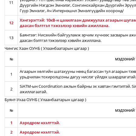
11
Дүүргийн Нэгдсэн Эмнэлэг, Сонгинохайрхан Дүүргийн Эрүүл
Гүүр Эмнэлэг, Ач Интернэшнл Эмнэлгүүдийн хооронд/
Хэнгэрэгтэй: 10кВ-н цахилгаан дамжуулах агаарын шугамы
12
даасан бэлтгэл тэжээлээр хэвийн ажиллана.
Баянтээг: Нисэхийн байгууламж эрчим хүчнээс засварын ажил
13
даасан бэлтгэл тэжээлээр хэвийн ажиллана.
Чингис Хаан ОУНБ ( Улаанбаатарын цагаар )
№
МЭДЭЭНИЙ 
Агаарын хөлгийн шатахууны нөөц багассан тул агаарын тээв
1
урьдчилан тохиролцсоны дагуу нислэг үйлдэх шаардлагатай
SiATM-ын Coordination ажлын байрны эх хавтан гэмтэлтэй. S
2
ажиллагаатай.
Буянт-Ухаа ОУНБ ( Улаанбаатарын цагаар )
№
МЭДЭЭНИЙ 
1
Аэродром нээлттэй.
2
Аэродром нээлттэй.