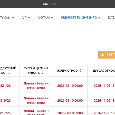
MN
|
EN
 ТУХАЙ
AIP
NOTAM
PRE/POST FLIGHT INFO
DAT
PDF 
ГДЭХҮҮНИЙ
ТУСГАЙ ЦАГИЙН
ЭХЛЭХ ОГНОО
ДУУСАХ ОГНО
ГААР
ХУВААРЬ
Даваа - Баасан
821/26
2026-08-10 09:00
2026-11-06 18
09:00-18:00
Даваа - Баасан
819/26
2026-08-10 09:00
2026-11-06 18
09:00-18:00
Даваа - Баасан
817/26
2026-08-10 09:00
2026-11-06 18