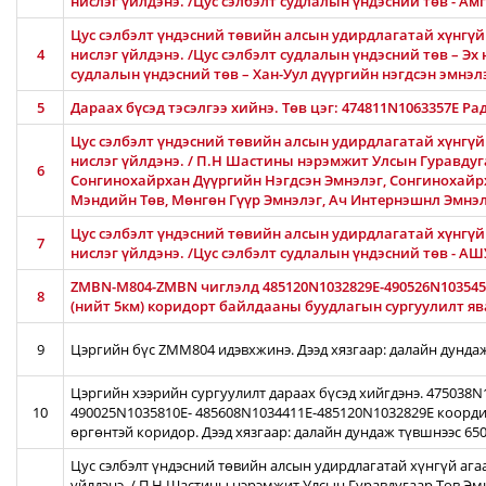
нислэг үйлдэнэ. /Цус сэлбэлт судлалын үндэсний төв - 
Цус сэлбэлт үндэсний төвийн алсын удирдлагатай хүнгүй 
4
нислэг үйлдэнэ. /Цус сэлбэлт судлалын үндэсний төв – Эх 
судлалын үндэсний төв – Хан-Уул дүүргийн нэгдсэн эмнэлэ
5
Дараах бүсэд тэсэлгээ хийнэ. Төв цэг: 474811N1063357E Ра
Цус сэлбэлт үндэсний төвийн алсын удирдлагатай хүнгүй
нислэг үйлдэнэ. / П.Н Шастины нэрэмжит Улсын Гуравдуга
6
Сонгинохайрхан Дүүргийн Нэгдсэн Эмнэлэг, Сонгинохайр
Мэндийн Төв, Мөнгөн Гүүр Эмнэлэг, Ач Интернэшнл Эмнэ
Цус сэлбэлт үндэсний төвийн алсын удирдлагатай хүнгүй 
7
нислэг үйлдэнэ. /Цус сэлбэлт судлалын үндэсний төв - 
ZMBN-M804-ZMBN чиглэлд 485120N1032829E-490526N103545
8
(нийт 5км) коридорт байлдааны буудлагын сургуулилт ява
9
Цэргийн бүс ZMM804 идэвхжинэ. Дээд хязгаар: далайн дунда
Цэргийн хээрийн сургуулилт дараах бүсэд хийгдэнэ. 475038
10
490025N1035810E- 485608N1034411E-485120N1032829E коорди
өргөнтэй коридор. Дээд хязгаар: далайн дундаж түвшнээс 65
Цус сэлбэлт үндэсний төвийн алсын удирдлагатай хүнгүй ага
үйлдэнэ. / П.Н Шастины нэрэмжит Улсын Гуравдугаар Төв Эм