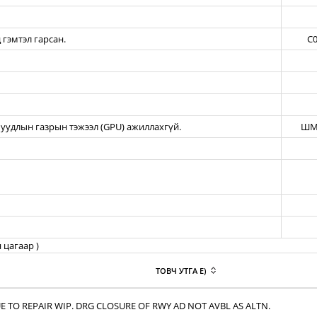
 гэмтэл гарсан.
C0
уудлын газрын тэжээл (GPU) ажиллахгүй.
ШМ
 цагаар )
ТОВЧ УТГА E)
E TO REPAIR WIP. DRG CLOSURE OF RWY AD NOT AVBL AS ALTN.