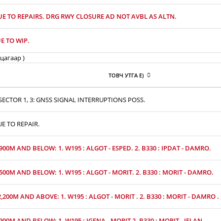
UE TO REPAIRS. DRG RWY CLOSURE AD NOT AVBL AS ALTN.
E TO WIP.
цагаар )
ТОВЧ УТГА E)
ECTOR 1, 3: GNSS SIGNAL INTERRUPTIONS POSS.
UE TO REPAIR.
,900M AND BELOW: 1. W195 : ALGOT - ESPED. 2. B330 : IPDAT - DAMRO.
,500M AND BELOW: 1. W195 : ALGOT - MORIT. 2. B330 : MORIT - DAMRO.
2,200M AND ABOVE: 1. W195 : ALGOT - MORIT . 2. B330 : MORIT - DAMRO .
,900M AND BELOW: 1. W195 : IGENA - MORIT 2. B330 : MORIT - JELAN