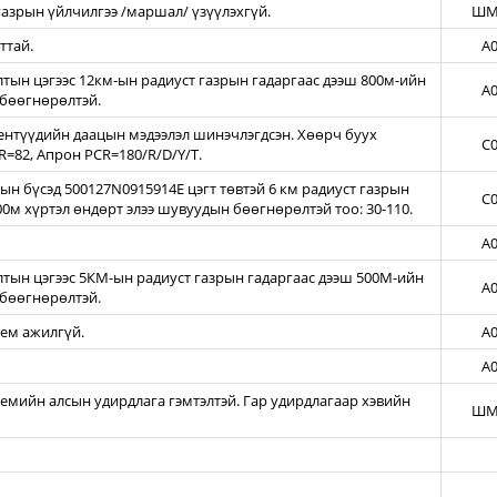
азрын үйлчилгээ /маршал/ үзүүлэхгүй.
ШМ
ттай.
A0
ын цэгээс 12км-ын радиуст газрын гадаргаас дээш 800м-ийн
A0
бөөгнөрөлтэй.
нтүүдийн даацын мэдээлэл шинэчлэгдсэн. Хөөрч буух
C0
=82, Апрон PCR=180/R/D/Y/T.
н бүсэд 500127N0915914E цэгт төвтэй 6 км радиуст газрын
C0
00м хүртэл өндөрт элээ шувуудын бөөгнөрөлтэй тоо: 30-110.
A0
тын цэгээс 5КМ-ын радиуст газрын гадаргаас дээш 500М-ийн
A0
бөөгнөрөлтэй.
тем ажилгүй.
A0
A0
темийн алсын удирдлага гэмтэлтэй. Гар удирдлагаар хэвийн
ШМ