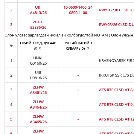
UIII
10 0600-1400, 24
2
RWY 12/30 CLSD D
A4813/26
0800-1100
ZBHH
3
-
RWY08/26 CLSD DU
E2836/26
Олон улсаас зарлагдсан чухал ач холбогдолтой NOTAM ( Олон улсын 
FIR-ИЙН КОД, ДУГААР
ТУСГАЙ ЦАГИЙН
№
A)
ХУВААРЬ D)
UNKL
1
-
KRASNOYARSK FIR S
G0160/26
UIII
2
-
IRKUTSK SSR U/S D
U0816/26
ZLHW
3
-
ATS RTE CLSD AT 8
A3461/26
ZLHW
4
-
ATS RTE CLSD AT 9
A3464/26
ZLHW
5
-
ATS RTE CLSD AT 1
A3465/26
ZLHW
6
-
ATS RTE CLSD AT 8