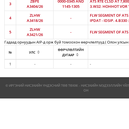
ZBPE
0000-0345 AND
ATS RTE CLSD AT 7,8
3
A3404/26
1145-1305
3.W32: HOHHOT VOR 'H
ZLHW
FLW SEGMENT OF ATS R
4
-
A3418/26
IPDAT - IDSIP. 4.B330
ZLHW
5
-
FLW SEGMENT OF ATS R
A3421/26
Гадаад орнуудын AIP-д орж буй томоохон өөрчлөлтүүд ( Олон улсын 
ӨӨРЧЛӨЛТИЙН
№
УЛС
ДУГААР
1
-
-
-
© ИРГЭНИЙ НИСЭХИЙН ҮНДЭСНИЙ ТӨВ ТӨХХК - НИСЭХИЙН МЭДЭЭЛЛИЙН ҮЙЛ
ОН