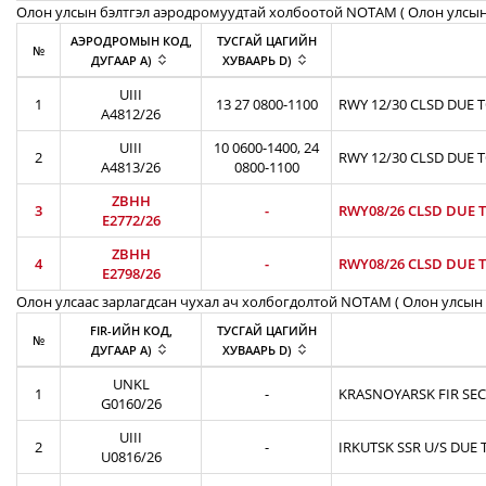
Олон улсын бэлтгэл аэродромуудтай холбоотой NOTAM ( Oлон улсын
АЭРОДРОМЫН КОД,
ТУСГАЙ ЦАГИЙН
№
ДУГААР A)
ХУВААРЬ D)
UIII
1
13 27 0800-1100
RWY 12/30 CLSD DUE 
A4812/26
UIII
10 0600-1400, 24
2
RWY 12/30 CLSD DUE 
A4813/26
0800-1100
ZBHH
3
-
RWY08/26 CLSD DUE T
E2772/26
ZBHH
4
-
RWY08/26 CLSD DUE T
E2798/26
Олон улсаас зарлагдсан чухал ач холбогдолтой NOTAM ( Олон улсын 
FIR-ИЙН КОД,
ТУСГАЙ ЦАГИЙН
№
ДУГААР A)
ХУВААРЬ D)
UNKL
1
-
KRASNOYARSK FIR SEC
G0160/26
UIII
2
-
IRKUTSK SSR U/S DUE 
U0816/26