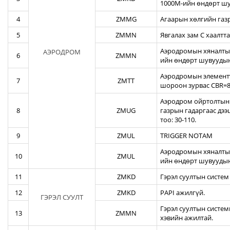
1000М-ийн өндөрт шу
4
ZMMG
Агаарын хөлгийн газ
5
ZMMN
Явгалах зам С хаалтта
Аэродромын хяналтын
АЭРОДРОМ
6
ZMMN
ийн өндөрт шувуудын
Аэродромын элементү
7
ZMTT
шороон зурвас CBR=82
Аэродром ойртолтын б
8
ZMUG
газрын гадаргаас дэ
тоо: 30-110.
9
ZMUL
TRIGGER NOTAM
Аэродромын хяналтын
10
ZMUL
ийн өндөрт шувуудын
11
ZMKD
Гэрэл суултын систем
12
ZMKD
PAPI ажилгүй.
ГЭРЭЛ СУУЛТ
Гэрэл суултын систем
13
ZMMN
хэвийн ажилтай.