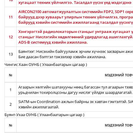
хугацаат техник үйлчилгээ. Тасалдал үүсэх үед мэдэгдэнэ
AIRCON2100 автоматжуулалтын системийн FDP2, SDP1 серв
11
байрууд дээр хуваарьт улирлын техник үйлчилгээ, прог
байрууд хэвийн системийн ажиллагаанд тасалдал үүсэхгү
Хэнгэрэгтэй радиолокаторын станцыг унтрааж хугацаат ү
12
станцыг Нислэгийн хөдөлгөөний удирдлагад ашиглахгүй
ADS-B системүүд хэвийн ажиллана.
Баянтээг: Нисэхийн байгууламж эрчим хүчнээс засварын ажил
13
Бие даасан бэлтгэл тэжээлээр хэвийн ажиллана.
Чингис Хаан ОУНБ ( Улаанбаатарын цагаар )
№
МЭДЭЭНИЙ ТОВЧ
Агаарын хөлгийн шатахууны нөөц багассан тул агаарын тээв
1
урьдчилан тохиролцсоны дагуу нислэг үйлдэх шаардлагатай.
SiATM-ын Coordination ажлын байрны эх хавтан гэмтэлтэй. S
2
хэвийн ажиллагаатай.
Буянт-Ухаа ОУНБ ( Улаанбаатарын цагаар )
№
МЭДЭЭНИЙ ТОВЧ