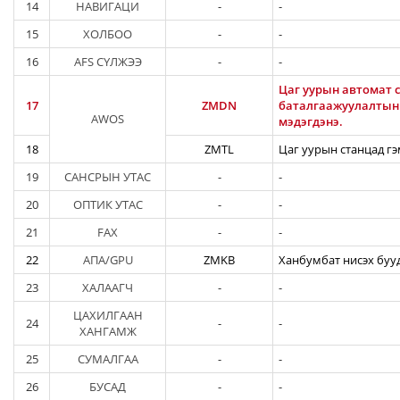
14
НАВИГАЦИ
-
-
15
ХОЛБОО
-
-
16
AFS СҮЛЖЭЭ
-
-
Цаг уурын автомат с
17
ZMDN
баталгаажуулалтын а
AWOS
мэдэгдэнэ.
18
ZMTL
Цаг уурын станцад гэ
19
САНСРЫН УТАС
-
-
20
ОПТИК УТАС
-
-
21
FAX
-
-
22
АПА/GPU
ZMKB
Ханбумбат нисэх бууд
23
ХАЛААГЧ
-
-
ЦАХИЛГААН
24
-
-
ХАНГАМЖ
25
СУМАЛГАА
-
-
26
БУСАД
-
-