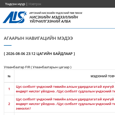
Үндсэн нүүр
|
Нэвтрэх
ИРГЭНИЙ НИСЭХИЙН ҮНДЭСНИЙ ТӨВ ТӨХХК
НИСЭХИЙН МЭДЭЭЛЛИЙН
ҮЙЛЧИЛГЭЭНИЙ АЛБА
АГААРЫН НАВИГАЦИЙН МЭДЭЭ
[ 2026-08-06 23:12 ЦАГИЙН БАЙДЛААР ]
Улаанбаатар FIR ( Улаанбаатарын цагаар )
№
МЭДЭЭНИЙ ТОВЧ
Цус сэлбэлт үндэсний төвийн алсын удирдлагатай хүнгүй 
1
өндөрт нислэг үйлдэнэ. /Цус сэлбэлт судлалын үндэсний т
Цус сэлбэлт үндэсний төвийн алсын удирдлагатай хүнгүй 
2
өндөрт нислэг үйлдэнэ. /Цус сэлбэлт судлалын үндэсний 
эмнэлэг/