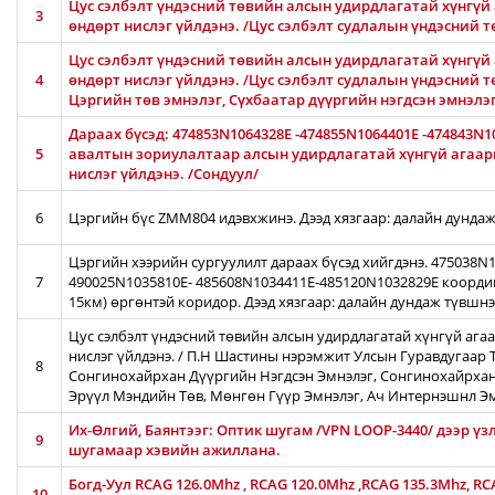
Цус сэлбэлт үндэсний төвийн алсын удирдлагатай хүнгүй 
3
өндөрт нислэг үйлдэнэ. /Цус сэлбэлт судлалын үндэсний 
Цус сэлбэлт үндэсний төвийн алсын удирдлагатай хүнгүй 
4
өндөрт нислэг үйлдэнэ. /Цус сэлбэлт судлалын үндэсний т
Цэргийн төв эмнэлэг, Сүхбаатар дүүргийн нэгдсэн эмнэлэ
Дараах бүсэд: 474853N1064328E -474855N1064401E -474843N1
5
авалтын зориулалтаар алсын удирдлагатай хүнгүй агаары
нислэг үйлдэнэ. /Сондуул/
6
Цэргийн бүс ZMM804 идэвхжинэ. Дээд хязгаар: далайн дундаж
Цэргийн хээрийн сургуулилт дараах бүсэд хийгдэнэ. 475038
7
490025N1035810E- 485608N1034411E-485120N1032829E коорди
15км) өргөнтэй коридор. Дээд хязгаар: далайн дундаж түвшн
Цус сэлбэлт үндэсний төвийн алсын удирдлагатай хүнгүй ага
нислэг үйлдэнэ. / П.Н Шастины нэрэмжит Улсын Гуравдугаар Т
8
Сонгинохайрхан Дүүргийн Нэгдсэн Эмнэлэг, Сонгинохайрхан
Эрүүл Мэндийн Төв, Мөнгөн Гүүр Эмнэлэг, Ач Интернэшнл Э
Их-Өлгий, Баянтээг: Оптик шугам /VPN LOOP-3440/ дээр үз
9
шугамаар хэвийн ажиллана.
Богд-Уул RCAG 126.0Mhz , RCAG 120.0Mhz ,RCAG 135.3Mhz, R
10