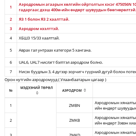
Аэродромын агаарын хөлгийн ойртолтын хэсэг 475056N 106
1
гадаргаас дээш 400м-ийн өндөрт шувуудын бөөгнөрөлтэй
2
ЯЗ 1 болон ЯЗ 2 хаалттай.
3
Аэродром нээлттэй.
4
ХБШЗ 15/33 хаалттай.
5
Аврах гал унтраах категори 5 хангана.
6
UAL6, UAL7 нислэгт бэлтгэл аэродром болно.
7
Нисэх буудлын 3, 4 дүгээр зорчигч гүүрний дугуй болон пот
Орон нутгийн аэродромууд ( Улаанбаатарын цагаар )
МЭДЭЭНИЙ ТӨРӨЛ
№
АЭРОДРОМ
Аэродромын хяналтын
1
ZMBN
ийн өндөрт шувуудын
Аэродромын хяналтын
2
ZMKB
ийн өндөрт Зэвэн хи
Аэродромын хяналтын
3
ZMKD