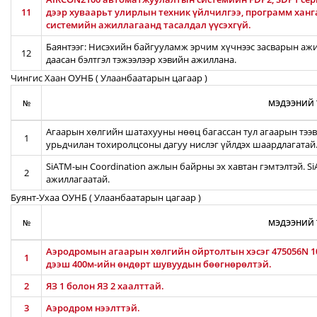
11
дээр хуваарьт улирлын техник үйлчилгээ, программ хан
системийн ажиллагаанд тасалдал үүсэхгүй.
Баянтээг: Нисэхийн байгууламж эрчим хүчнээс засварын ажил
12
даасан бэлтгэл тэжээлээр хэвийн ажиллана.
Чингис Хаан ОУНБ ( Улаанбаатарын цагаар )
№
МЭДЭЭНИЙ 
Агаарын хөлгийн шатахууны нөөц багассан тул агаарын тээв
1
урьдчилан тохиролцсоны дагуу нислэг үйлдэх шаардлагатай
SiATM-ын Coordination ажлын байрны эх хавтан гэмтэлтэй. S
2
ажиллагаатай.
Буянт-Ухаа ОУНБ ( Улаанбаатарын цагаар )
№
МЭДЭЭНИЙ 
Аэродромын агаарын хөлгийн ойртолтын хэсэг 475056N 10
1
дээш 400м-ийн өндөрт шувуудын бөөгнөрөлтэй.
2
ЯЗ 1 болон ЯЗ 2 хаалттай.
3
Аэродром нээлттэй.