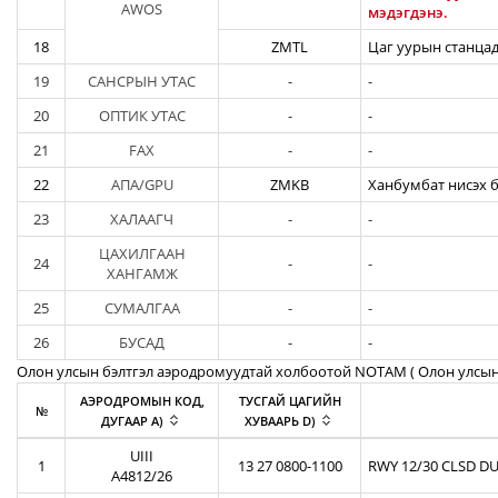
AWOS
мэдэгдэнэ.
18
ZMTL
Цаг уурын станцад
19
САНСРЫН УТАС
-
-
20
ОПТИК УТАС
-
-
21
FAX
-
-
22
АПА/GPU
ZMKB
Ханбумбат нисэх б
23
ХАЛААГЧ
-
-
ЦАХИЛГААН
24
-
-
ХАНГАМЖ
25
СУМАЛГАА
-
-
26
БУСАД
-
-
Олон улсын бэлтгэл аэродромуудтай холбоотой NOTAM ( Oлон улсын
АЭРОДРОМЫН КОД,
ТУСГАЙ ЦАГИЙН
№
ДУГААР A)
ХУВААРЬ D)
UIII
1
13 27 0800-1100
RWY 12/30 CLSD DU
A4812/26