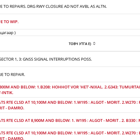
E TO REPAIRS. DRG RWY CLOSURE AD NOT AVBL AS ALTN.
E TO WIP.
цагаар )
ТОВЧ УТГА E)
ECTOR 1, 3: GNSS SIGNAL INTERRUPTIONS POSS.
UE TO REPAIR.
,800M AND BELOW: 1.B208: HOHHOT VOR 'HET'-NIXAL. 2.G343: TUMURTAI 
-INTIK.
S RTE CLSD AT 10,100M AND BELOW: 1.W195 : ALGOT - MORIT. 2.W270 : P
RIT - DAMRO.
S RTE CLSD AT 8,900M AND BELOW: 1. W195 : ALGOT - MORIT . 2. B330 :
S RTE CLSD AT 10,100M AND BELOW: 1.W195 : ALGOT - MORIT. 2.W270 : B
RIT - DAMRO.