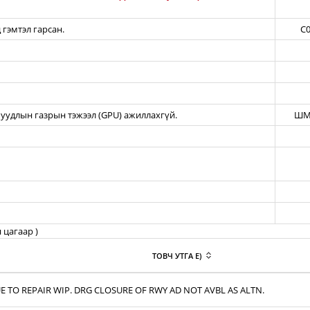
 гэмтэл гарсан.
C0
уудлын газрын тэжээл (GPU) ажиллахгүй.
ШМ
 цагаар )
ТОВЧ УТГА E)
E TO REPAIR WIP. DRG CLOSURE OF RWY AD NOT AVBL AS ALTN.