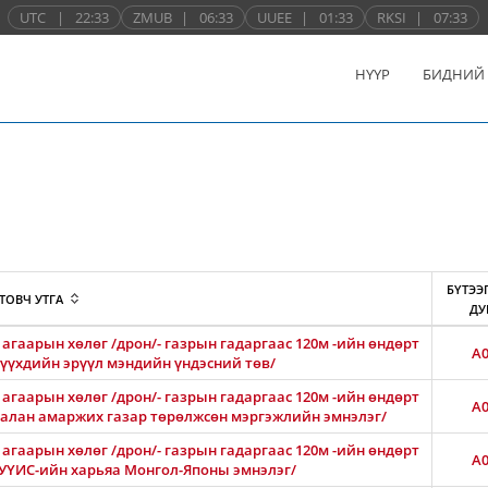
UTC
|
22:33
ZMUB
|
06:33
UUEE
|
01:33
RKSI
|
07:33
НҮҮР
БИДНИЙ
БҮТЭЭ
ТОВЧ УТГА
ДУ
агаарын хөлөг /дрон/- газрын гадаргаас 120м -ийн өндөрт
A0
 хүүхдийн эрүүл мэндийн үндэсний төв/
агаарын хөлөг /дрон/- газрын гадаргаас 120м -ийн өндөрт
A0
Амгалан амаржих газар төрөлжсөн мэргэжлийн эмнэлэг/
агаарын хөлөг /дрон/- газрын гадаргаас 120м -ийн өндөрт
A0
АШУҮИС-ийн харьяа Монгол-Японы эмнэлэг/