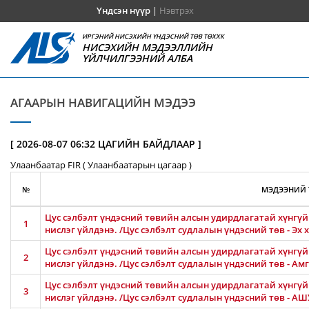
Үндсэн нүүр
|
Нэвтрэх
ИРГЭНИЙ НИСЭХИЙН ҮНДЭСНИЙ ТӨВ ТӨХХК
НИСЭХИЙН МЭДЭЭЛЛИЙН
ҮЙЛЧИЛГЭЭНИЙ АЛБА
АГААРЫН НАВИГАЦИЙН МЭДЭЭ
[ 2026-08-07 06:32 ЦАГИЙН БАЙДЛААР ]
Улаанбаатар FIR ( Улаанбаатарын цагаар )
№
МЭДЭЭНИЙ 
Цус сэлбэлт үндэсний төвийн алсын удирдлагатай хүнгүй 
1
нислэг үйлдэнэ. /Цус сэлбэлт судлалын үндэсний төв - Эх
Цус сэлбэлт үндэсний төвийн алсын удирдлагатай хүнгүй 
2
нислэг үйлдэнэ. /Цус сэлбэлт судлалын үндэсний төв - 
Цус сэлбэлт үндэсний төвийн алсын удирдлагатай хүнгүй 
3
нислэг үйлдэнэ. /Цус сэлбэлт судлалын үндэсний төв - 