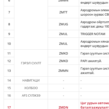
6
ZMMN
өндөрт шувуудын 
Аэродромын элеме
7
ZMTT
шороон зурвас CBR
Аэродром ойртолты
8
ZMUG
гадаргаас дээш 10
9
ZMUL
TRIGGER NOTAM
Аэродромын хянал
10
ZMUL
өндөрт шувуудын 
11
ZMKD
Гэрэл суултын сис
12
ZMKD
PAPI ажилгүй.
ГЭРЭЛ СУУЛТ
Гэрэл суултын сис
13
ZMMN
ажилтай.
14
НАВИГАЦИ
-
-
15
ХОЛБОО
-
-
16
AFS СҮЛЖЭЭ
-
-
Цаг уурын автома
17
ZMDN
баталгаажуулалты