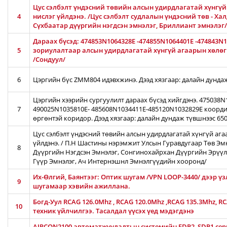
Цус сэлбэлт үндэсний төвийн алсын удирдлагатай хүнгүй 
4
нислэг үйлдэнэ. /Цус сэлбэлт судлалын үндэсний төв - Ха
Сүхбаатар дүүргийн нэгдсэн эмнэлэг, Бриллиант эмнэлэг/
Дараах бүсэд: 474853N1064328E -474855N1064401E -474843N
5
зориулалтаар алсын удирдлагатай хүнгүй агаарын хөлөг /
/Сондуул/
6
Цэргийн бүс ZMM804 идэвхжинэ. Дээд хязгаар: далайн дунда
Цэргийн хээрийн сургуулилт дараах бүсэд хийгдэнэ. 475038
7
490025N1035810E- 485608N1034411E-485120N1032829E коорди
өргөнтэй коридор. Дээд хязгаар: далайн дундаж түвшнээс 65
Цус сэлбэлт үндэсний төвийн алсын удирдлагатай хүнгүй ага
үйлдэнэ. / П.Н Шастины нэрэмжит Улсын Гуравдугаар Төв Эм
8
Дүүргийн Нэгдсэн Эмнэлэг, Сонгинохайрхан Дүүргийн Эрүүл
Гүүр Эмнэлэг, Ач Интернэшнл Эмнэлгүүдийн хооронд/
Их-Өлгий, Баянтээг: Оптик шугам /VPN LOOP-3440/ дээр үз
9
шугамаар хэвийн ажиллана.
Богд-Уул RCAG 126.0Mhz , RCAG 120.0Mhz ,RCAG 135.3Mhz, R
10
техник үйлчилгээ. Тасалдал үүсэх үед мэдэгдэнэ
AIRCON2100 автоматжуулалтын системийн FDP2, SDP1 серв