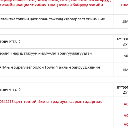
гамжийн нөөцлөлт хийнэ. Нөөц ажлын байрууд хэвийн
ШМ
тай тул төвийн цахилгаан тэжээлд хязгаарлалт хийнэ. Бие
ШМ
БҮТЭЭ
ТОВЧ УТГА
ДУ
эрлэгч нар шатахуун нийлүүлэгч байгууллагуудтай
A0
.
iATM-ын Superviser болон Tower 1 ажлын байрууд хэвийн
ШМ
БҮТЭЭ
ТОВЧ УТГА
ДУ
64221E цэгт төвтэй, 4км-ын радиуст газрын гадаргаас
A0
A0
A0