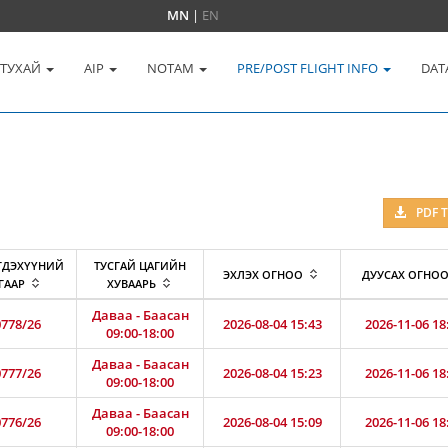
MN
|
EN
 ТУХАЙ
AIP
NOTAM
PRE/POST FLIGHT INFO
DAT
PDF 
ГДЭХҮҮНИЙ
ТУСГАЙ ЦАГИЙН
ЭХЛЭХ ОГНОО
ДУУСАХ ОГНО
ГААР
ХУВААРЬ
Даваа - Баасан
778/26
2026-08-04 15:43
2026-11-06 18
09:00-18:00
Даваа - Баасан
777/26
2026-08-04 15:23
2026-11-06 18
09:00-18:00
Даваа - Баасан
776/26
2026-08-04 15:09
2026-11-06 18
09:00-18:00