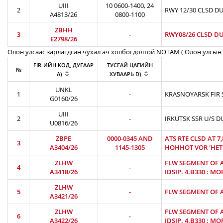
UIII
10 0600-1400, 24
2
RWY 12/30 CLSD DU
A4813/26
0800-1100
ZBHH
3
-
RWY08/26 CLSD DU
E2798/26
Олон улсаас зарлагдсан чухал ач холбогдолтой NOTAM ( Олон улсын 
FIR-ИЙН КОД, ДУГААР
ТУСГАЙ ЦАГИЙН
№
A)
ХУВААРЬ D)
UNKL
1
-
KRASNOYARSK FIR S
G0160/26
UIII
2
-
IRKUTSK SSR U/S D
U0816/26
ZBPE
0000-0345 AND
ATS RTE CLSD AT 7
3
A3404/26
1145-1305
HOHHOT VOR 'HET'
ZLHW
FLW SEGMENT OF AT
4
-
A3418/26
IDSIP. 4.B330 : MO
ZLHW
5
-
FLW SEGMENT OF AT
A3421/26
ZLHW
FLW SEGMENT OF AT
6
-
A3422/26
IDSIP. 4.B330 : MO