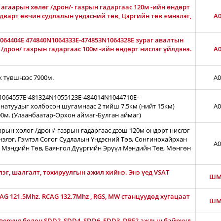
агаарын хөлөг /дрон/- газрын гадаргаас 120м -ийн өндөрт
лдварт өвчин судлалын үндэсний төв, Цэргийн төв эмнэлэг,
A0
1064404E 474840N1064333E-474853N1064328E зураг авалтын
дрон/ газрын гадаргаас 100м -ийн өндөрт нислэг үйлдэнэ.
A0
ж түвшнээс 7900м.
A0
N1064557E-481324N1055123E-484014N1044710E-
натуудыг холбосон шугамнаас 2 тийш 7.5км (нийт 15км)
A0
00м. (Улаанбаатар-Орхон аймаг-Булган аймаг)
арын хөлөг /дрон/-газрын гадаргаас дээш 120м өндөрт нислэг
нэлэг, Гэмтэл Согог Судлалын Үндэсний Төв, Сонгинохайрхан
A0
 Мэндийн Төв, Баянгол Дүүргийн Эрүүл Мэндийн Төв, Мөнгөн
лэг, шалгалт, тохируулгын ажил хийнэ. Энэ үед VSAT
ШМ
CAG 121.5Mhz. RCAG 132.7Mhz , RGS, MW станцуудөд хугацаат
ШМ
ерүүд болон SDD2, SDD4, SDD6, FDD3, DRF2 ажлын байрууд