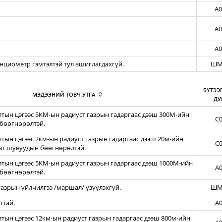
A0
A0
A0
енциометр гэмтэлтэй тул ашиглагдахгүй.
ШМ
БҮТЭЭ
МЭДЭЭНИЙ ТОВЧ УТГА
ДУ
тын цэгээс 5КМ-ын радиуст газрын гадаргаас дээш 300М-ийн
C0
бөөгнөрөлтэй.
ын цэгээс 2км-ын радиуст газрын гадаргаас дээш 20м-ийн
C0
зат шувуудын бөөгнөрөлтэй.
тын цэгээс 5КМ-ын радиуст газрын гадаргаас дээш 1000М-ийн
A0
бөөгнөрөлтэй.
азрын үйлчилгээ /маршал/ үзүүлэхгүй.
ШМ
ттай.
A0
ын цэгээс 12км-ын радиуст газрын гадаргаас дээш 800м-ийн