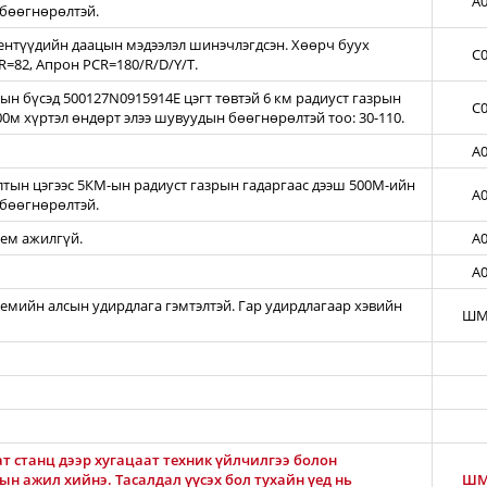
A0
бөөгнөрөлтэй.
нтүүдийн даацын мэдээлэл шинэчлэгдсэн. Хөөрч буух
C0
=82, Апрон PCR=180/R/D/Y/T.
н бүсэд 500127N0915914E цэгт төвтэй 6 км радиуст газрын
C0
00м хүртэл өндөрт элээ шувуудын бөөгнөрөлтэй тоо: 30-110.
A0
тын цэгээс 5КМ-ын радиуст газрын гадаргаас дээш 500М-ийн
A0
бөөгнөрөлтэй.
тем ажилгүй.
A0
A0
темийн алсын удирдлага гэмтэлтэй. Гар удирдлагаар хэвийн
ШМ
т станц дээр хугацаат техник үйлчилгээ болон
н ажил хийнэ. Тасалдал үүсэх бол тухайн үед нь
ШМ