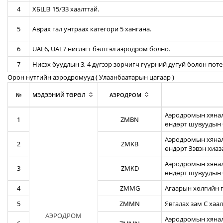
4
ХБШЗ 15/33 хаалттай.
5
Аврах гал унтраах категори 5 хангана.
6
UAL6, UAL7 нислэгт бэлтгэл аэродром болно.
7
Нисэх буудлын 3, 4 дүгээр зорчигч гүүрний дугуй болон пот
Орон нутгийн аэродромууд ( Улаанбаатарын цагаар )
№
МЭДЭЭНИЙ ТӨРӨЛ
АЭРОДРОМ
Аэродромын хянал
1
ZMBN
өндөрт шувуудын 
Аэродромын хяналт
2
ZMKB
өндөрт Зэвэн хиа
Аэродромын хянал
3
ZMKD
өндөрт шувуудын 
4
ZMMG
Агаарын хөлгийн г
5
ZMMN
Явгалах зам С хаал
АЭРОДРОМ
Аэродромын хяналт