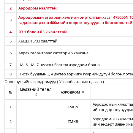
2
Аэродром нээлттэй.
Аэродромын агаарын хөлгийн ойртолтын хэсэг 475056N 106
3
гадаргаас дээш 400м-ийн өндөрт шувуудын бөөгнөрөлтэй
4
ЯЗ 1 болон ЯЗ 2 хаалттай.
5
ХБШЗ 15/33 хаалттай.
6
Аврах гал унтраах категори 5 хангана.
7
UAL6, UAL7 нислэгт бэлтгэл аэродром болно.
8
Нисэх буудлын 3, 4 дүгээр зорчигч гүүрний дугуй болон пот
Орон нутгийн аэродромууд ( Улаанбаатарын цагаар )
МЭДЭЭНИЙ ТӨРӨЛ
№
АЭРОДРОМ
Аэродромын хяналтын
1
ZMBN
ийн өндөрт шувуудын
Аэродромын хяналтын
2
ZMKB
ийн өндөрт Зэвэн хи