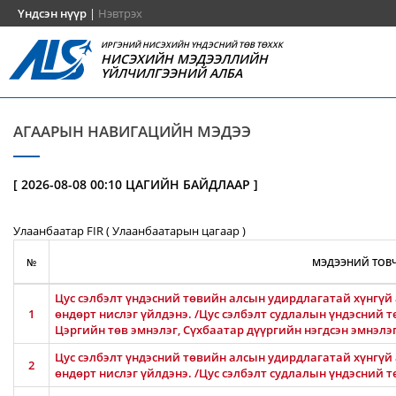
Үндсэн нүүр
|
Нэвтрэх
ИРГЭНИЙ НИСЭХИЙН ҮНДЭСНИЙ ТӨВ ТӨХХК
НИСЭХИЙН МЭДЭЭЛЛИЙН
ҮЙЛЧИЛГЭЭНИЙ АЛБА
АГААРЫН НАВИГАЦИЙН МЭДЭЭ
[ 2026-08-08 00:10 ЦАГИЙН БАЙДЛААР ]
Улаанбаатар FIR ( Улаанбаатарын цагаар )
№
МЭДЭЭНИЙ ТОВЧ
Цус сэлбэлт үндэсний төвийн алсын удирдлагатай хүнгүй 
1
өндөрт нислэг үйлдэнэ. /Цус сэлбэлт судлалын үндэсний т
Цэргийн төв эмнэлэг, Сүхбаатар дүүргийн нэгдсэн эмнэлэ
Цус сэлбэлт үндэсний төвийн алсын удирдлагатай хүнгүй 
2
өндөрт нислэг үйлдэнэ. /Цус сэлбэлт судлалын үндэсний т