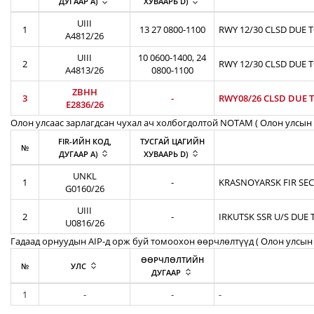
ДУГААР A)
ХУВААРЬ D)
UIII
1
13 27 0800-1100
RWY 12/30 CLSD DUE 
A4812/26
UIII
10 0600-1400, 24
2
RWY 12/30 CLSD DUE 
A4813/26
0800-1100
ZBHH
3
-
RWY08/26 CLSD DUE T
E2836/26
Олон улсаас зарлагдсан чухал ач холбогдолтой NOTAM ( Олон улсын 
FIR-ИЙН КОД,
ТУСГАЙ ЦАГИЙН
№
ДУГААР A)
ХУВААРЬ D)
UNKL
1
-
KRASNOYARSK FIR SEC
G0160/26
UIII
2
-
IRKUTSK SSR U/S DUE 
U0816/26
Гадаад орнуудын AIP-д орж буй томоохон өөрчлөлтүүд ( Олон улсын 
ӨӨРЧЛӨЛТИЙН
№
УЛС
ДУГААР
1
-
-
-