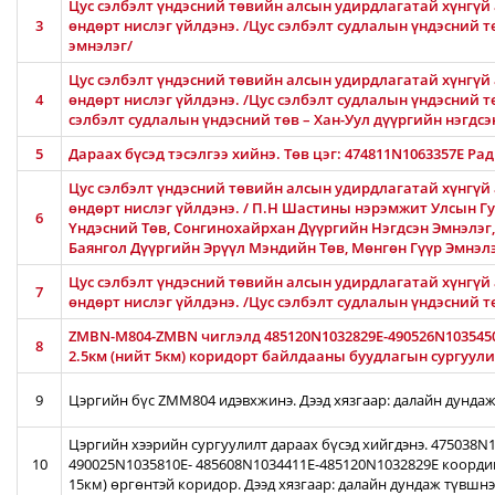
Цус сэлбэлт үндэсний төвийн алсын удирдлагатай хүнгүй 
3
өндөрт нислэг үйлдэнэ. /Цус сэлбэлт судлалын үндэсний 
эмнэлэг/
Цус сэлбэлт үндэсний төвийн алсын удирдлагатай хүнгүй 
4
өндөрт нислэг үйлдэнэ. /Цус сэлбэлт судлалын үндэсний тө
сэлбэлт судлалын үндэсний төв – Хан-Уул дүүргийн нэгдсэ
5
Дараах бүсэд тэсэлгээ хийнэ. Төв цэг: 474811N1063357E Ра
Цус сэлбэлт үндэсний төвийн алсын удирдлагатай хүнгүй 
өндөрт нислэг үйлдэнэ. / П.Н Шастины нэрэмжит Улсын Гу
6
Үндэсний Төв, Сонгинохайрхан Дүүргийн Нэгдсэн Эмнэлэг
Баянгол Дүүргийн Эрүүл Мэндийн Төв, Мөнгөн Гүүр Эмнэл
Цус сэлбэлт үндэсний төвийн алсын удирдлагатай хүнгүй 
7
өндөрт нислэг үйлдэнэ. /Цус сэлбэлт судлалын үндэсний 
ZMBN-M804-ZMBN чиглэлд 485120N1032829E-490526N103545
8
2.5км (нийт 5км) коридорт байлдааны буудлагын сургуулил
9
Цэргийн бүс ZMM804 идэвхжинэ. Дээд хязгаар: далайн дундаж
Цэргийн хээрийн сургуулилт дараах бүсэд хийгдэнэ. 475038
10
490025N1035810E- 485608N1034411E-485120N1032829E коорди
15км) өргөнтэй коридор. Дээд хязгаар: далайн дундаж түвшн