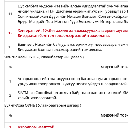
Цус сэлбэлт үндэсний төвийн алсын удирдлагатай хүнгүй ага
нислэг үйлдэнэ. / П.Н Шастины нэрэмжит Улсын Гуравдугаар Т
11
Сонгинохайрхан Дүүргийн Нэгдсэн Эмнэлэг, Сонгинохайрхан
Эрүүл Мэндийн Төв, Мөнгөн Гүүр Эмнэлэг, Ач Интернэшнл Э
Хэнгэрэгтэй: 10кВ-н цахилгаан дамжуулах агаарын шугамын
12
Бие даасан бэлтгэл тэжээлээр хэвийн ажиллана.
Баянтээг: Нисэхийн байгууламж эрчим хүчнээс засварын ажил
13
Бие даасан бэлтгэл тэжээлээр хэвийн ажиллана.
Чингис Хаан ОУНБ ( Улаанбаатарын цагаар )
№
МЭДЭЭНИЙ ТОВЧ
Агаарын хөлгийн шатахууны нөөц багассан тул агаарын тээв
1
урьдчилан тохиролцсоны дагуу нислэг үйлдэх шаардлагатай.
SiATM-ын Coordination ажлын байрны эх хавтан гэмтэлтэй. S
2
хэвийн ажиллагаатай.
Буянт-Ухаа ОУНБ ( Улаанбаатарын цагаар )
№
МЭДЭЭНИЙ ТОВЧ
1
Аэродром нээлттэй.