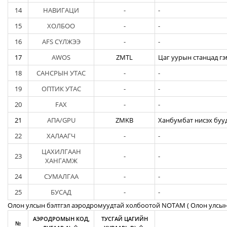
14
НАВИГАЦИ
-
-
15
ХОЛБОО
-
-
16
AFS СҮЛЖЭЭ
-
-
17
AWOS
ZMTL
Цаг уурын станцад гэ
18
САНСРЫН УТАС
-
-
19
ОПТИК УТАС
-
-
20
FAX
-
-
21
АПА/GPU
ZMKB
Ханбумбат нисэх бууд
22
ХАЛААГЧ
-
-
ЦАХИЛГААН
23
-
-
ХАНГАМЖ
24
СУМАЛГАА
-
-
25
БУСАД
-
-
Олон улсын бэлтгэл аэродромуудтай холбоотой NOTAM ( Oлон улсын
АЭРОДРОМЫН КОД,
ТУСГАЙ ЦАГИЙН
№