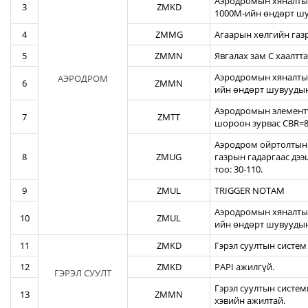
Аэродромын хяналтын
3
ZMKD
1000М-ийн өндөрт шу
4
ZMMG
Агаарын хөлгийн газ
5
ZMMN
Явгалах зам С хаалтта
Аэродромын хяналтын
АЭРОДРОМ
6
ZMMN
ийн өндөрт шувуудын
Аэродромын элементү
7
ZMTT
шороон зурвас CBR=82
Аэродром ойртолтын б
8
ZMUG
газрын гадаргаас дэ
тоо: 30-110.
9
ZMUL
TRIGGER NOTAM
Аэродромын хяналтын
10
ZMUL
ийн өндөрт шувуудын
11
ZMKD
Гэрэл суултын систем
12
ZMKD
PAPI ажилгүй.
ГЭРЭЛ СУУЛТ
Гэрэл суултын систем
13
ZMMN
хэвийн ажилтай.