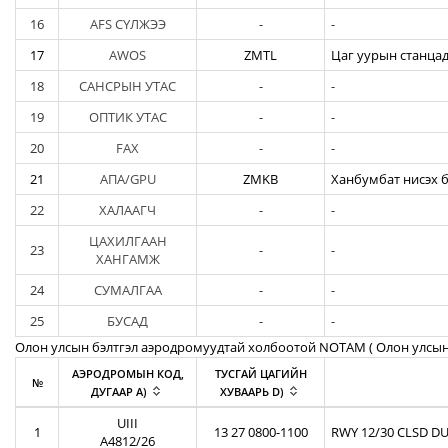
16
AFS СҮЛЖЭЭ
-
-
17
AWOS
ZMTL
Цаг уурын станцад
18
САНСРЫН УТАС
-
-
19
ОПТИК УТАС
-
-
20
FAX
-
-
21
АПА/GPU
ZMKB
Ханбумбат нисэх б
22
ХАЛААГЧ
-
-
ЦАХИЛГААН
23
-
-
ХАНГАМЖ
24
СУМАЛГАА
-
-
25
БУСАД
-
-
Олон улсын бэлтгэл аэродромуудтай холбоотой NOTAM ( Oлон улсын
АЭРОДРОМЫН КОД,
ТУСГАЙ ЦАГИЙН
№
ДУГААР A)
ХУВААРЬ D)
UIII
1
13 27 0800-1100
RWY 12/30 CLSD DU
A4812/26