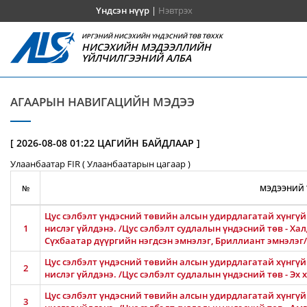
Үндсэн нүүр
|
Нэвтрэх
ИРГЭНИЙ НИСЭХИЙН ҮНДЭСНИЙ ТӨВ ТӨХХК
НИСЭХИЙН МЭДЭЭЛЛИЙН
ҮЙЛЧИЛГЭЭНИЙ АЛБА
АГААРЫН НАВИГАЦИЙН МЭДЭЭ
[ 2026-08-08 01:22 ЦАГИЙН БАЙДЛААР ]
Улаанбаатар FIR ( Улаанбаатарын цагаар )
№
МЭДЭЭНИЙ 
Цус сэлбэлт үндэсний төвийн алсын удирдлагатай хүнгүй 
1
нислэг үйлдэнэ. /Цус сэлбэлт судлалын үндэсний төв - Ха
Сүхбаатар дүүргийн нэгдсэн эмнэлэг, Бриллиант эмнэлэг/
Цус сэлбэлт үндэсний төвийн алсын удирдлагатай хүнгүй 
2
нислэг үйлдэнэ. /Цус сэлбэлт судлалын үндэсний төв - Эх
Цус сэлбэлт үндэсний төвийн алсын удирдлагатай хүнгүй 
3