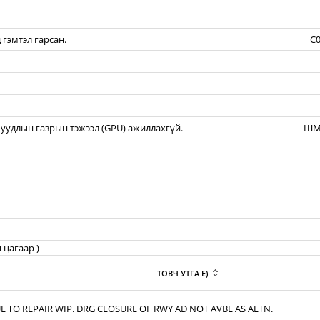
 гэмтэл гарсан.
C0
уудлын газрын тэжээл (GPU) ажиллахгүй.
ШМ
 цагаар )
ТОВЧ УТГА E)
E TO REPAIR WIP. DRG CLOSURE OF RWY AD NOT AVBL AS ALTN.