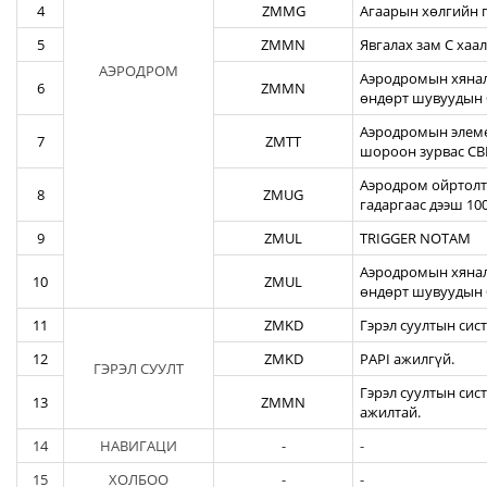
4
ZMMG
Агаарын хөлгийн г
5
ZMMN
Явгалах зам С хаал
АЭРОДРОМ
Аэродромын хяналт
6
ZMMN
өндөрт шувуудын 
Аэродромын элеме
7
ZMTT
шороон зурвас CBR
Аэродром ойртолты
8
ZMUG
гадаргаас дээш 10
9
ZMUL
TRIGGER NOTAM
Аэродромын хянал
10
ZMUL
өндөрт шувуудын 
11
ZMKD
Гэрэл суултын сис
12
ZMKD
PAPI ажилгүй.
ГЭРЭЛ СУУЛТ
Гэрэл суултын сис
13
ZMMN
ажилтай.
14
НАВИГАЦИ
-
-
15
ХОЛБОО
-
-