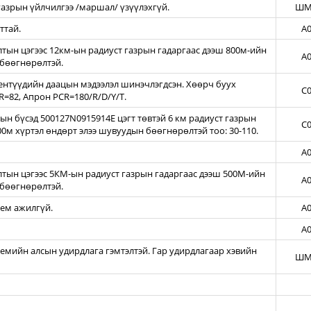
азрын үйлчилгээ /маршал/ үзүүлэхгүй.
ШМ
ттай.
A0
ын цэгээс 12км-ын радиуст газрын гадаргаас дээш 800м-ийн
A0
бөөгнөрөлтэй.
нтүүдийн даацын мэдээлэл шинэчлэгдсэн. Хөөрч буух
C0
=82, Апрон PCR=180/R/D/Y/T.
н бүсэд 500127N0915914E цэгт төвтэй 6 км радиуст газрын
C0
00м хүртэл өндөрт элээ шувуудын бөөгнөрөлтэй тоо: 30-110.
A0
тын цэгээс 5КМ-ын радиуст газрын гадаргаас дээш 500М-ийн
A0
бөөгнөрөлтэй.
тем ажилгүй.
A0
A0
темийн алсын удирдлага гэмтэлтэй. Гар удирдлагаар хэвийн
ШМ