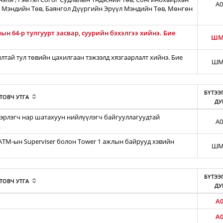
A0
 Мэндийн Төв, Баянгол Дүүргийн Эрүүл Мэндийн Төв, Мөнгөн
н 64-р тулгуурт засвар, суурийн бэхэлгээ хийнэ. Бие
ШМ
тай тул төвийн цахилгаан тэжээлд хязгаарлалт хийнэ. Бие
ШМ
БҮТЭЭ
ТОВЧ УТГА
ДУ
эрлэгч нар шатахуун нийлүүлэгч байгууллагуудтай
A0
.
iATM-ын Superviser болон Tower 1 ажлын байрууд хэвийн
ШМ
БҮТЭЭ
ТОВЧ УТГА
ДУ
A0
A0