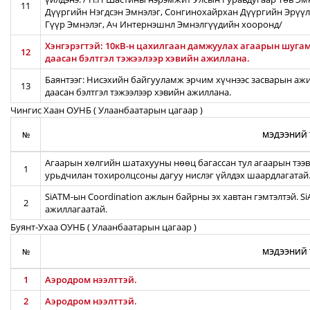
11
Дүүргийн Нэгдсэн Эмнэлэг, Сонгинохайрхан Дүүргийн Эрүүл
Гүүр Эмнэлэг, Ач Интернэшнл Эмнэлгүүдийн хооронд/
Хэнгэрэгтэй: 10кВ-н цахилгаан дамжуулах агаарын шугамы
12
даасан бэлтгэл тэжээлээр хэвийн ажиллана.
Баянтээг: Нисэхийн байгууламж эрчим хүчнээс засварын ажил
13
даасан бэлтгэл тэжээлээр хэвийн ажиллана.
Чингис Хаан ОУНБ ( Улаанбаатарын цагаар )
№
МЭДЭЭНИЙ 
Агаарын хөлгийн шатахууны нөөц багассан тул агаарын тээв
1
урьдчилан тохиролцсоны дагуу нислэг үйлдэх шаардлагатай
SiATM-ын Coordination ажлын байрны эх хавтан гэмтэлтэй. S
2
ажиллагаатай.
Буянт-Ухаа ОУНБ ( Улаанбаатарын цагаар )
№
МЭДЭЭНИЙ 
1
Аэродром нээлттэй.
2
Аэродром нээлттэй.