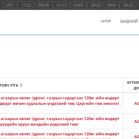
UTC
|
17:22
ZMUB
|
01:22
UUEE
|
20:22
RKSI
|
02:22
НҮҮР
БИДНИЙ
БҮТЭЭ
ТОВЧ УТГА
ДУ
агаарын хөлөг /дрон/- газрын гадаргаас 120м -ийн өндөрт
лдварт өвчин судлалын үндэсний төв, Цэргийн төв эмнэлэг,
A0
агаарын хөлөг /дрон/- газрын гадаргаас 120м -ийн өндөрт
A0
 хүүхдийн эрүүл мэндийн үндэсний төв/
агаарын хөлөг /дрон/- газрын гадаргаас 120м -ийн өндөрт
A0