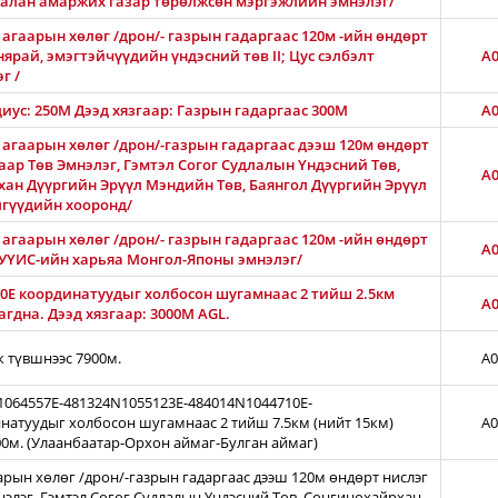
Амгалан амаржих газар төрөлжсөн мэргэжлийн эмнэлэг/
агаарын хөлөг /дрон/- газрын гадаргаас 120м -ийн өндөрт
нярай, эмэгтэйчүүдийн үндэсний төв II; Цус сэлбэлт
A0
г /
диус: 250М Дээд хязгаар: Газрын гадаргаас 300M
A0
 агаарын хөлөг /дрон/-газрын гадаргаас дээш 120м өндөрт
ар Төв Эмнэлэг, Гэмтэл Согог Судлалын Үндэсний Төв,
A0
хан Дүүргийн Эрүүл Мэндийн Төв, Баянгол Дүүргийн Эрүүл
лгүүдийн хооронд/
агаарын хөлөг /дрон/- газрын гадаргаас 120м -ийн өндөрт
A0
АШУҮИС-ийн харьяа Монгол-Японы эмнэлэг/
0E координатуудыг холбосон шугамнаас 2 тийш 2.5км
A0
гдна. Дээд хязгаар: 3000М AGL.
ж түвшнээс 7900м.
A0
N1064557E-481324N1055123E-484014N1044710E-
натуудыг холбосон шугамнаас 2 тийш 7.5км (нийт 15км)
A0
00м. (Улаанбаатар-Орхон аймаг-Булган аймаг)
арын хөлөг /дрон/-газрын гадаргаас дээш 120м өндөрт нислэг
нэлэг, Гэмтэл Согог Судлалын Үндэсний Төв, Сонгинохайрхан