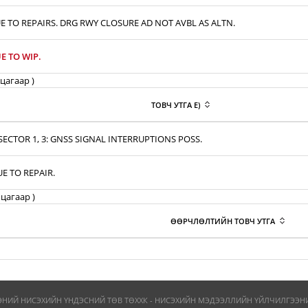
E TO REPAIRS. DRG RWY CLOSURE AD NOT AVBL AS ALTN.
E TO WIP.
цагаар )
ТОВЧ УТГА E)
ECTOR 1, 3: GNSS SIGNAL INTERRUPTIONS POSS.
UE TO REPAIR.
цагаар )
ӨӨРЧЛӨЛТИЙН ТОВЧ УТГА
ЭНИЙ НИСЭХИЙН ҮНДЭСНИЙ ТӨВ ТӨХХК - НИСЭХИЙН МЭДЭЭЛЛИЙН ҮЙЛЧИЛГЭЭНИЙ