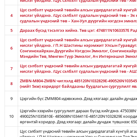
нислэг үйлдэнэ. /Цус сэлбэлт судлалын үндэсний төв - 
Цус сэлбэлт үндэсний төвийн алсын удирдлагатай хүнгүй 
4
нислэг үйлдэнэ. /Цус сэлбэлт судлалын үндэсний төв – Эх 
судлалын үндэсний төв – Хан-Уул дүүргийн нэгдсэн эмнэлэ
5
Дараах бүсэд тэсэлгээ хийнэ. Төв цэг: 474811N1063357E Ра
Цус сэлбэлт үндэсний төвийн алсын удирдлагатай хүнгүй
нислэг үйлдэнэ. / П.Н Шастины нэрэмжит Улсын Гуравдуга
6
Сонгинохайрхан Дүүргийн Нэгдсэн Эмнэлэг, Сонгинохайр
Мэндийн Төв, Мөнгөн Гүүр Эмнэлэг, Ач Интернэшнл Эмнэ
Цус сэлбэлт үндэсний төвийн алсын удирдлагатай хүнгүй 
7
нислэг үйлдэнэ. /Цус сэлбэлт судлалын үндэсний төв - 
ZMBN-M804-ZMBN чиглэлд 485120N1032829E-490526N103545
8
(нийт 5км) коридорт байлдааны буудлагын сургуулилт ява
9
Цэргийн бүс ZMM804 идэвхжинэ. Дээд хязгаар: далайн дунда
Цэргийн хээрийн сургуулилт дараах бүсэд хийгдэнэ. 475038
10
490025N1035810E- 485608N1034411E-485120N1032829E коорди
өргөнтэй коридор. Дээд хязгаар: далайн дундаж түвшнээс 65
Цус сэлбэлт үндэсний төвийн алсын удирдлагатай хүнгүй ага
үйлдэнэ. / П.Н Шастины нэрэмжит Улсын Гуравдугаар Төв Эм