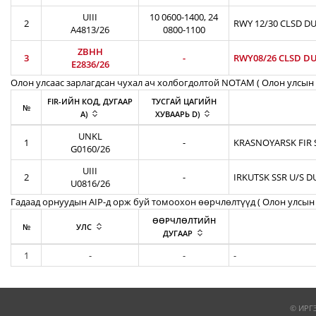
UIII
10 0600-1400, 24
2
RWY 12/30 CLSD DU
A4813/26
0800-1100
ZBHH
3
-
RWY08/26 CLSD DU
E2836/26
Олон улсаас зарлагдсан чухал ач холбогдолтой NOTAM ( Олон улсын 
FIR-ИЙН КОД, ДУГААР
ТУСГАЙ ЦАГИЙН
№
A)
ХУВААРЬ D)
UNKL
1
-
KRASNOYARSK FIR S
G0160/26
UIII
2
-
IRKUTSK SSR U/S D
U0816/26
Гадаад орнуудын AIP-д орж буй томоохон өөрчлөлтүүд ( Олон улсын 
ӨӨРЧЛӨЛТИЙН
№
УЛС
ДУГААР
1
-
-
-
© ИРГ