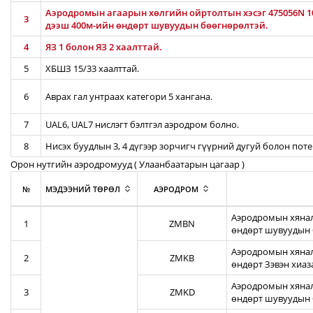
Аэродромын агаарын хөлгийн ойртолтын хэсэг 475056N 10
3
дээш 400м-ийн өндөрт шувуудын бөөгнөрөлтэй.
4
ЯЗ 1 болон ЯЗ 2 хаалттай.
5
ХБШЗ 15/33 хаалттай.
6
Аврах гал унтраах категори 5 хангана.
7
UAL6, UAL7 нислэгт бэлтгэл аэродром болно.
8
Нисэх буудлын 3, 4 дүгээр зорчигч гүүрний дугуй болон пот
Орон нутгийн аэродромууд ( Улаанбаатарын цагаар )
№
МЭДЭЭНИЙ ТӨРӨЛ
АЭРОДРОМ
Аэродромын хянал
1
ZMBN
өндөрт шувуудын 
Аэродромын хяналт
2
ZMKB
өндөрт Зэвэн хиа
Аэродромын хянал
3
ZMKD
өндөрт шувуудын 