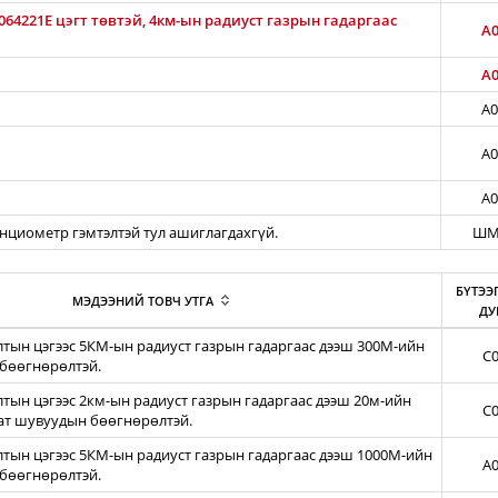
64221E цэгт төвтэй, 4км-ын радиуст газрын гадаргаас
A0
A0
A0
A0
A0
енциометр гэмтэлтэй тул ашиглагдахгүй.
ШМ
БҮТЭЭ
МЭДЭЭНИЙ ТОВЧ УТГА
ДУ
тын цэгээс 5КМ-ын радиуст газрын гадаргаас дээш 300М-ийн
C0
бөөгнөрөлтэй.
ын цэгээс 2км-ын радиуст газрын гадаргаас дээш 20м-ийн
C0
зат шувуудын бөөгнөрөлтэй.
тын цэгээс 5КМ-ын радиуст газрын гадаргаас дээш 1000М-ийн
A0
бөөгнөрөлтэй.