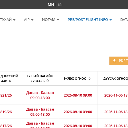
MN
|
EN
 ТУХАЙ
AIP
NOTAM
PRE/POST FLIGHT INFO
DAT
PDF 
ГДЭХҮҮНИЙ
ТУСГАЙ ЦАГИЙН
ЭХЛЭХ ОГНОО
ДУУСАХ ОГНО
ГААР
ХУВААРЬ
Даваа - Баасан
821/26
2026-08-10 09:00
2026-11-06 18
09:00-18:00
Даваа - Баасан
819/26
2026-08-10 09:00
2026-11-06 18
09:00-18:00
Даваа - Баасан
817/26
2026-08-10 09:00
2026-11-06 18