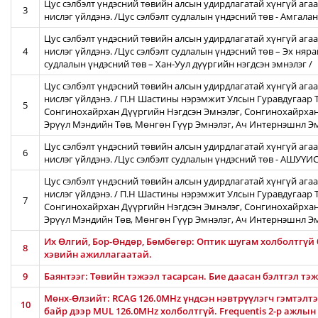
Цус сэлбэлт үндэсний төвийн алсын удирдлагатай хүнгүй агаа
3
нислэг үйлдэнэ. /Цус сэлбэлт судлалын үндэсний төв - Амгал
Цус сэлбэлт үндэсний төвийн алсын удирдлагатай хүнгүй агаа
4
нислэг үйлдэнэ. /Цус сэлбэлт судлалын үндэсний төв – Эх няра
судлалын үндэсний төв – Хан-Уул дүүргийн нэгдсэн эмнэлэг /
Цус сэлбэлт үндэсний төвийн алсын удирдлагатай хүнгүй ага
нислэг үйлдэнэ. / П.Н Шастины нэрэмжит Улсын Гуравдугаар Т
5
Сонгинохайрхан Дүүргийн Нэгдсэн Эмнэлэг, Сонгинохайрхан
Эрүүл Мэндийн Төв, Мөнгөн Гүүр Эмнэлэг, Ач Интернэшнл Э
Цус сэлбэлт үндэсний төвийн алсын удирдлагатай хүнгүй агаа
6
нислэг үйлдэнэ. /Цус сэлбэлт судлалын үндэсний төв - АШУҮ
Цус сэлбэлт үндэсний төвийн алсын удирдлагатай хүнгүй ага
нислэг үйлдэнэ. / П.Н Шастины нэрэмжит Улсын Гуравдугаар Т
7
Сонгинохайрхан Дүүргийн Нэгдсэн Эмнэлэг, Сонгинохайрхан
Эрүүл Мэндийн Төв, Мөнгөн Гүүр Эмнэлэг, Ач Интернэшнл Э
Их Өлгий, Бор-Өндөр, Бөмбөгөр: Оптик шугам холболтгүй
8
хэвийн ажиллагаатай.
9
Баянтээг: Төвийн тэжээл тасарсан. Бие даасан бэлтгэл тэ
Мөнх-Өлзийт: RCAG 126.0MHz үндсэн нэвтрүүлэгч гэмтэлтэй
10
байр дээр MUL 126.0MHz холболтгүй. Frequentis 2-р ажлын