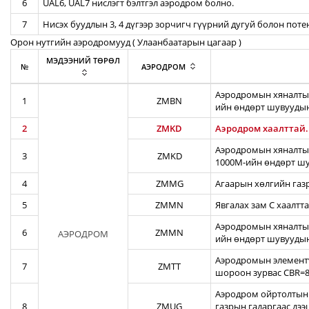
6
UAL6, UAL7 нислэгт бэлтгэл аэродром болно.
7
Нисэх буудлын 3, 4 дүгээр зорчигч гүүрний дугуй болон пот
Орон нутгийн аэродромууд ( Улаанбаатарын цагаар )
МЭДЭЭНИЙ ТӨРӨЛ
№
АЭРОДРОМ
Аэродромын хяналтын
1
ZMBN
ийн өндөрт шувуудын
2
ZMKD
Аэродром хаалттай.
Аэродромын хяналтын
3
ZMKD
1000М-ийн өндөрт шу
4
ZMMG
Агаарын хөлгийн газ
5
ZMMN
Явгалах зам С хаалтта
Аэродромын хяналтын
6
ZMMN
АЭРОДРОМ
ийн өндөрт шувуудын
Аэродромын элементү
7
ZMTT
шороон зурвас CBR=82
Аэродром ойртолтын б
8
ZMUG
газрын гадаргаас дэ