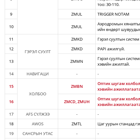
тоо: 30-110.
9
ZMUL
TRIGGER NOTAM
Аэродромын хяналтын
10
ZMUL
ийн өндөрт шувуудын
11
ZMKD
Гэрэл суултын систем
12
ZMKD
PAPI ажилгүй.
ГЭРЭЛ СУУЛТ
Гэрэл суултын систем
13
ZMMN
хэвийн ажилтай.
14
НАВИГАЦИ
-
-
Оптик шугам холбол
15
ZMBN
хэвийн ажиллагаат
ХОЛБОО
Оптик шугам холбол
16
ZMCD, ZMUH
хэвийн ажиллагаат
17
AFS СҮЛЖЭЭ
-
-
18
AWOS
ZMTL
Цаг уурын станцад гэ
19
САНСРЫН УТАС
-
-