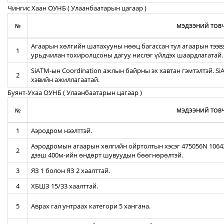
Чингис Хаан ОУНБ ( Улаанбаатарын цагаар )
№
МЭДЭЭНИЙ ТОВЧ
Агаарын хөлгийн шатахууны нөөц багассан тул агаарын тээв
1
урьдчилан тохиролцсоны дагуу нислэг үйлдэх шаардлагатай.
SiATM-ын Coordination ажлын байрны эх хавтан гэмтэлтэй. S
2
хэвийн ажиллагаатай.
Буянт-Ухаа ОУНБ ( Улаанбаатарын цагаар )
№
МЭДЭЭНИЙ ТОВЧ
1
Аэродром нээлттэй.
Аэродромын агаарын хөлгийн ойртолтын хэсэг 475056N 106422
2
дээш 400м-ийн өндөрт шувуудын бөөгнөрөлтэй.
3
ЯЗ 1 болон ЯЗ 2 хаалттай.
4
ХБШЗ 15/33 хаалттай.
5
Аврах гал унтраах категори 5 хангана.