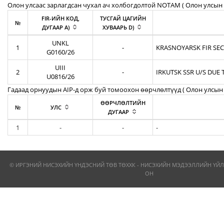
Олон улсаас зарлагдсан чухал ач холбогдолтой NOTAM ( Олон улсын 
FIR-ИЙН КОД,
ТУСГАЙ ЦАГИЙН
№
ДУГААР A)
ХУВААРЬ D)
UNKL
1
-
KRASNOYARSK FIR SEC
G0160/26
UIII
2
-
IRKUTSK SSR U/S DUE 
U0816/26
Гадаад орнуудын AIP-д орж буй томоохон өөрчлөлтүүд ( Олон улсын 
ӨӨРЧЛӨЛТИЙН
№
УЛС
ДУГААР
1
-
-
-
© ИРГЭНИЙ НИСЭХИЙН ҮНДЭСНИЙ ТӨВ ТӨХХК - НИСЭХИЙН МЭДЭЭЛЛИЙН ҮЙЛ
ОН