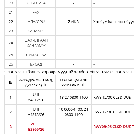
20
ОПТИК УТАС
-
-
21
FAX
-
-
22
АПА/GPU
ZMKB
Ханбумбат нисэх бууд
23
ХАЛААГЧ
-
-
ЦАХИЛГААН
24
-
-
ХАНГАМЖ
25
СУМАЛГАА
-
-
26
БУСАД
-
-
Олон улсын бэлтгэл аэродромуудтай холбоотой NOTAM ( Oлон улсын
АЭРОДРОМЫН КОД,
ТУСГАЙ ЦАГИЙН
№
ДУГААР A)
ХУВААРЬ D)
UIII
1
13 27 0800-1100
RWY 12/30 CLSD DUE 
A4812/26
UIII
10 0600-1400, 24
2
RWY 12/30 CLSD DUE 
A4813/26
0800-1100
ZBHH
3
-
RWY08/26 CLSD DUE T
E2866/26