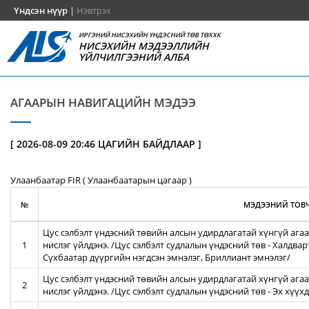
Үндсэн нүүр
|
Нэвтрэх
ИРГЭНИЙ НИСЭХИЙН ҮНДЭСНИЙ ТӨВ ТӨХХК
НИСЭХИЙН МЭДЭЭЛЛИЙН
ҮЙЛЧИЛГЭЭНИЙ АЛБА
АГААРЫН НАВИГАЦИЙН МЭДЭЭ
[ 2026-08-09 20:46 ЦАГИЙН БАЙДЛААР ]
Улаанбаатар FIR ( Улаанбаатарын цагаар )
№
МЭДЭЭНИЙ ТОВЧ
Цус сэлбэлт үндэсний төвийн алсын удирдлагатай хүнгүй агаа
1
нислэг үйлдэнэ. /Цус сэлбэлт судлалын үндэсний төв - Халдва
Сүхбаатар дүүргийн нэгдсэн эмнэлэг, Бриллиант эмнэлэг/
Цус сэлбэлт үндэсний төвийн алсын удирдлагатай хүнгүй агаа
2
нислэг үйлдэнэ. /Цус сэлбэлт судлалын үндэсний төв - Эх хүү