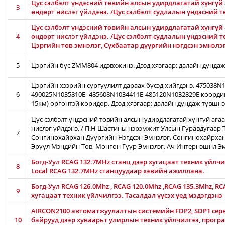
Цус сэлбэлт үндэсний төвийн алсын удирдлагатай хүнгүй 
3
өндөрт нислэг үйлдэнэ. /Цус сэлбэлт судлалын үндэсний 
Цус сэлбэлт үндэсний төвийн алсын удирдлагатай хүнгүй 
4
өндөрт нислэг үйлдэнэ. /Цус сэлбэлт судлалын үндэсний т
Цэргийн төв эмнэлэг, Сүхбаатар дүүргийн нэгдсэн эмнэлэ
5
Цэргийн бүс ZMM804 идэвхжинэ. Дээд хязгаар: далайн дундаж
Цэргийн хээрийн сургуулилт дараах бүсэд хийгдэнэ. 475038
6
490025N1035810E- 485608N1034411E-485120N1032829E коорди
15км) өргөнтэй коридор. Дээд хязгаар: далайн дундаж түвшн
Цус сэлбэлт үндэсний төвийн алсын удирдлагатай хүнгүй ага
нислэг үйлдэнэ. / П.Н Шастины нэрэмжит Улсын Гуравдугаар Т
7
Сонгинохайрхан Дүүргийн Нэгдсэн Эмнэлэг, Сонгинохайрхан
Эрүүл Мэндийн Төв, Мөнгөн Гүүр Эмнэлэг, Ач Интернэшнл Э
Богд-Уул RCAG 132.7MHz станц дээр хугацаат техник үйлч
8
Local RCAG 132.7MHz станцуудаар хэвийн ажиллана.
Богд-Уул RCAG 126.0Mhz , RCAG 120.0Mhz ,RCAG 135.3Mhz, R
9
хугацаат техник үйлчилгээ. Тасалдал үүсэх үед мэдэгдэнэ
AIRCON2100 автоматжуулалтын системийн FDP2, SDP1 серв
10
байрууд дээр хуваарьт улирлын техник үйлчилгээ, прог