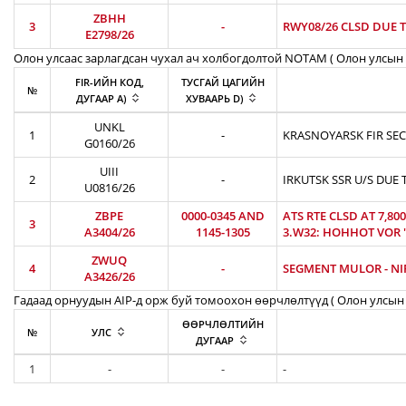
ZBHH
3
-
RWY08/26 CLSD DUE T
E2798/26
Олон улсаас зарлагдсан чухал ач холбогдолтой NOTAM ( Олон улсын 
FIR-ИЙН КОД,
ТУСГАЙ ЦАГИЙН
№
ДУГААР A)
ХУВААРЬ D)
UNKL
1
-
KRASNOYARSK FIR SEC
G0160/26
UIII
2
-
IRKUTSK SSR U/S DUE 
U0816/26
ZBPE
0000-0345 AND
ATS RTE CLSD AT 7,8
3
A3404/26
1145-1305
3.W32: HOHHOT VOR 'H
ZWUQ
4
-
SEGMENT MULOR - NIR
A3426/26
Гадаад орнуудын AIP-д орж буй томоохон өөрчлөлтүүд ( Олон улсын 
ӨӨРЧЛӨЛТИЙН
№
УЛС
ДУГААР
1
-
-
-