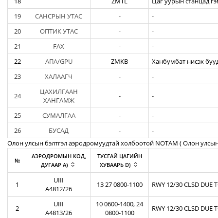
18
ZMTL
Цаг уурын станцад гэ
19
САНСРЫН УТАС
-
-
20
ОПТИК УТАС
-
-
21
FAX
-
-
22
АПА/GPU
ZMKB
Ханбумбат нисэх бууд
23
ХАЛААГЧ
-
-
ЦАХИЛГААН
24
-
-
ХАНГАМЖ
25
СУМАЛГАА
-
-
26
БУСАД
-
-
Олон улсын бэлтгэл аэродромуудтай холбоотой NOTAM ( Oлон улсын
АЭРОДРОМЫН КОД,
ТУСГАЙ ЦАГИЙН
№
ДУГААР A)
ХУВААРЬ D)
UIII
1
13 27 0800-1100
RWY 12/30 CLSD DUE 
A4812/26
UIII
10 0600-1400, 24
2
RWY 12/30 CLSD DUE 
A4813/26
0800-1100