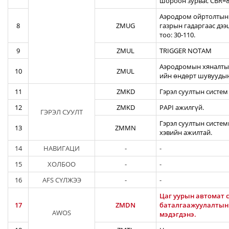
шороон зурвас CBR=82
Аэродром ойртолтын б
8
ZMUG
газрын гадаргаас дэ
тоо: 30-110.
9
ZMUL
TRIGGER NOTAM
Аэродромын хяналтын
10
ZMUL
ийн өндөрт шувуудын
11
ZMKD
Гэрэл суултын систем
12
ZMKD
PAPI ажилгүй.
ГЭРЭЛ СУУЛТ
Гэрэл суултын систем
13
ZMMN
хэвийн ажилтай.
14
НАВИГАЦИ
-
-
15
ХОЛБОО
-
-
16
AFS СҮЛЖЭЭ
-
-
Цаг уурын автомат с
17
ZMDN
баталгаажуулалтын а
AWOS
мэдэгдэнэ.