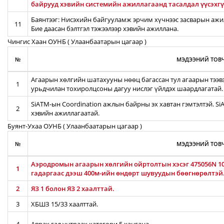
байрууд хэвийн системийн ажиллагаанд тасалдал үүсэхгү
Баянтээг: Нисэхийн байгууламж эрчим хүчнээс засварын ажил
11
Бие даасан бэлтгэл тэжээлээр хэвийн ажиллана.
Чингис Хаан ОУНБ ( Улаанбаатарын цагаар )
№
МЭДЭЭНИЙ ТОВЧ
Агаарын хөлгийн шатахууны нөөц багассан тул агаарын тээв
1
урьдчилан тохиролцсоны дагуу нислэг үйлдэх шаардлагатай.
SiATM-ын Coordination ажлын байрны эх хавтан гэмтэлтэй. S
2
хэвийн ажиллагаатай.
Буянт-Ухаа ОУНБ ( Улаанбаатарын цагаар )
№
МЭДЭЭНИЙ ТОВЧ
Аэродромын агаарын хөлгийн ойртолтын хэсэг 475056N 106
1
гадаргаас дээш 400м-ийн өндөрт шувуудын бөөгнөрөлтэй
2
ЯЗ 1 болон ЯЗ 2 хаалттай.
3
ХБШЗ 15/33 хаалттай.