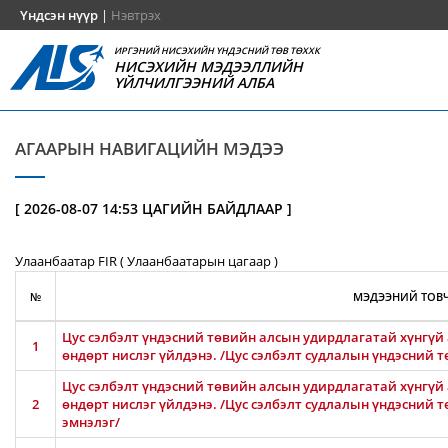
Үндсэн нүүр
|
Нэвтрэх
ИРГЭНИЙ НИСЭХИЙН ҮНДЭСНИЙ ТӨВ ТӨХХК
НИСЭХИЙН МЭДЭЭЛЛИЙН
ҮЙЛЧИЛГЭЭНИЙ АЛБА
АГААРЫН НАВИГАЦИЙН МЭДЭЭ
[ 2026-08-07 14:53 ЦАГИЙН БАЙДЛААР ]
Улаанбаатар FIR ( Улаанбаатарын цагаар )
№
МЭДЭЭНИЙ ТОВЧ
Цус сэлбэлт үндэсний төвийн алсын удирдлагатай хүнгүй 
1
өндөрт нислэг үйлдэнэ. /Цус сэлбэлт судлалын үндэсний т
Цус сэлбэлт үндэсний төвийн алсын удирдлагатай хүнгүй 
2
өндөрт нислэг үйлдэнэ. /Цус сэлбэлт судлалын үндэсний 
эмнэлэг/