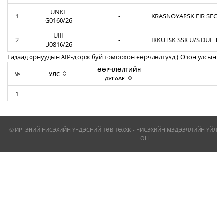
UNKL
1
-
KRASNOYARSK FIR SEC
G0160/26
UIII
2
-
IRKUTSK SSR U/S DUE 
U0816/26
Гадаад орнуудын AIP-д орж буй томоохон өөрчлөлтүүд ( Олон улсын 
ӨӨРЧЛӨЛТИЙН
№
УЛС
ДУГААР
1
-
-
-
© ИРГЭНИЙ НИСЭХИЙН ҮНДЭСНИЙ ТӨВ ТӨХХК - НИСЭХИЙН МЭДЭЭЛЛИЙН ҮЙЛ
ОН