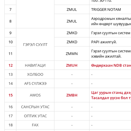
тоо: 30-110.
7
ZMUL
TRIGGER NOTAM
Аэродромын хяналтын
8
ZMUL
ийн өндөрт шувуудын
9
ZMKD
Гэрэл суултын систем
10
ZMKD
PAPI ажилгүй.
ГЭРЭЛ СУУЛТ
Гэрэл суултын систем
11
ZMMN
хэвийн ажилтай.
12
НАВИГАЦИ
ZMUH
Өндөрхаан NDB стан
13
ХОЛБОО
-
-
14
AFS СҮЛЖЭЭ
-
-
Цаг уурын станц дээ
15
AWOS
ZMBH
Тасалдал үүсэх бол 
16
САНСРЫН УТАС
-
-
17
ОПТИК УТАС
-
-
18
FAX
-
-