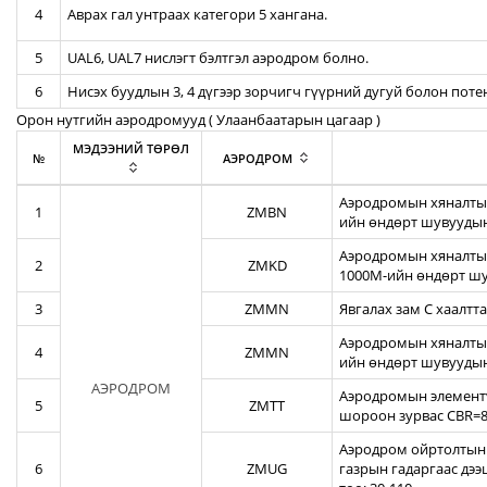
4
Аврах гал унтраах категори 5 хангана.
5
UAL6, UAL7 нислэгт бэлтгэл аэродром болно.
6
Нисэх буудлын 3, 4 дүгээр зорчигч гүүрний дугуй болон пот
Орон нутгийн аэродромууд ( Улаанбаатарын цагаар )
МЭДЭЭНИЙ ТӨРӨЛ
№
АЭРОДРОМ
Аэродромын хяналтын
1
ZMBN
ийн өндөрт шувуудын
Аэродромын хяналтын
2
ZMKD
1000М-ийн өндөрт шу
3
ZMMN
Явгалах зам С хаалтта
Аэродромын хяналтын
4
ZMMN
ийн өндөрт шувуудын
АЭРОДРОМ
Аэродромын элементү
5
ZMTT
шороон зурвас CBR=82
Аэродром ойртолтын б
6
ZMUG
газрын гадаргаас дэ