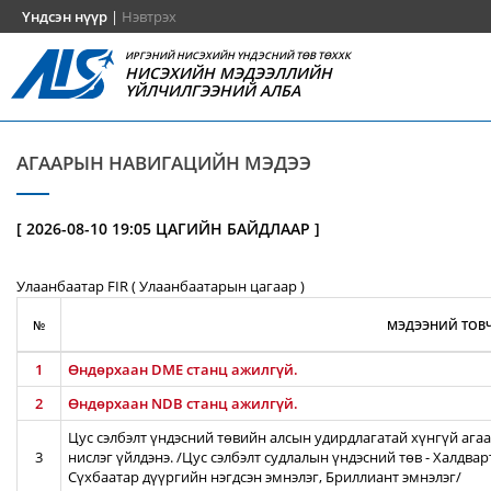
Үндсэн нүүр
|
Нэвтрэх
ИРГЭНИЙ НИСЭХИЙН ҮНДЭСНИЙ ТӨВ ТӨХХК
НИСЭХИЙН МЭДЭЭЛЛИЙН
ҮЙЛЧИЛГЭЭНИЙ АЛБА
АГААРЫН НАВИГАЦИЙН МЭДЭЭ
[ 2026-08-10 19:05 ЦАГИЙН БАЙДЛААР ]
Улаанбаатар FIR ( Улаанбаатарын цагаар )
№
МЭДЭЭНИЙ ТОВЧ
1
Өндөрхаан DME станц ажилгүй.
2
Өндөрхаан NDB станц ажилгүй.
Цус сэлбэлт үндэсний төвийн алсын удирдлагатай хүнгүй агаа
3
нислэг үйлдэнэ. /Цус сэлбэлт судлалын үндэсний төв - Халдва
Сүхбаатар дүүргийн нэгдсэн эмнэлэг, Бриллиант эмнэлэг/