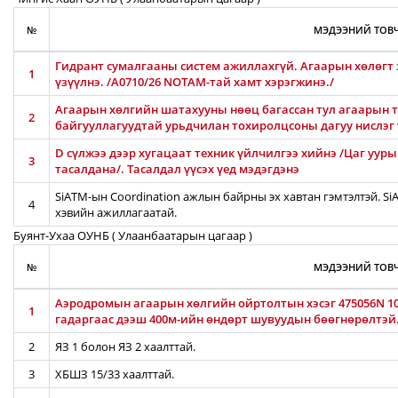
№
МЭДЭЭНИЙ ТОВЧ
Гидрант сумалгааны систем ажиллахгүй. Агаарын хөлөгт
1
үзүүлнэ. /A0710/26 NOTAM-тай хамт хэрэгжинэ./
Агаарын хөлгийн шатахууны нөөц багассан тул агаарын т
2
байгууллагуудтай урьдчилан тохиролцсоны дагуу нислэг
D сүлжээ дээр хугацаат техник үйлчилгээ хийнэ /Цаг уур
3
тасалдана/. Тасалдал үүсэх үед мэдэгдэнэ
SiATM-ын Coordination ажлын байрны эх хавтан гэмтэлтэй. S
4
хэвийн ажиллагаатай.
Буянт-Ухаа ОУНБ ( Улаанбаатарын цагаар )
№
МЭДЭЭНИЙ ТОВЧ
Аэродромын агаарын хөлгийн ойртолтын хэсэг 475056N 106
1
гадаргаас дээш 400м-ийн өндөрт шувуудын бөөгнөрөлтэй
2
ЯЗ 1 болон ЯЗ 2 хаалттай.
3
ХБШЗ 15/33 хаалттай.