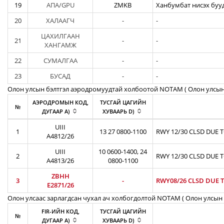
19
АПА/GPU
ZMKB
Ханбумбат нисэх бууд
20
ХАЛААГЧ
-
-
ЦАХИЛГААН
21
-
-
ХАНГАМЖ
22
СУМАЛГАА
-
-
23
БУСАД
-
-
Олон улсын бэлтгэл аэродромуудтай холбоотой NOTAM ( Oлон улсын
АЭРОДРОМЫН КОД,
ТУСГАЙ ЦАГИЙН
№
ДУГААР A)
ХУВААРЬ D)
UIII
1
13 27 0800-1100
RWY 12/30 CLSD DUE 
A4812/26
UIII
10 0600-1400, 24
2
RWY 12/30 CLSD DUE 
A4813/26
0800-1100
ZBHH
3
-
RWY08/26 CLSD DUE 
E2871/26
Олон улсаас зарлагдсан чухал ач холбогдолтой NOTAM ( Олон улсын 
FIR-ИЙН КОД,
ТУСГАЙ ЦАГИЙН
№
ДУГААР A)
ХУВААРЬ D)