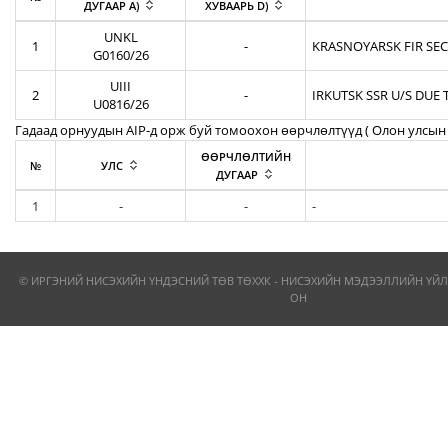
ДУГААР A)
ХУВААРЬ D)
UNKL
1
-
KRASNOYARSK FIR SEC
G0160/26
UIII
2
-
IRKUTSK SSR U/S DUE 
U0816/26
Гадаад орнуудын AIP-д орж буй томоохон өөрчлөлтүүд ( Олон улсын 
ӨӨРЧЛӨЛТИЙН
№
УЛС
ДУГААР
1
-
-
-
© ИРГЭНИЙ НИСЭХИЙН ҮНДЭСНИЙ ТӨВ ТӨХХК - НИСЭХИЙН МЭДЭЭЛЛИЙН ҮЙЛ
ОН