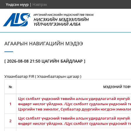
Үндсэн нүүр
|
Нэвтрэх
ИРГЭНИЙ НИСЭХИЙН ҮНДЭСНИЙ ТӨВ ТӨХХК
НИСЭХИЙН МЭДЭЭЛЛИЙН
ҮЙЛЧИЛГЭЭНИЙ АЛБА
АГААРЫН НАВИГАЦИЙН МЭДЭЭ
[ 2026-08-08 21:50 ЦАГИЙН БАЙДЛААР ]
Улаанбаатар FIR ( Улаанбаатарын цагаар )
№
МЭДЭЭНИЙ ТОВЧ
Цус сэлбэлт үндэсний төвийн алсын удирдлагатай хүнгүй 
1
өндөрт нислэг үйлдэнэ. /Цус сэлбэлт судлалын үндэсний т
Цэргийн төв эмнэлэг, Сүхбаатар дүүргийн нэгдсэн эмнэлэ
Цус сэлбэлт үндэсний төвийн алсын удирдлагатай хүнгүй 
2
өндөрт нислэг үйлдэнэ. /Цус сэлбэлт судлалын үндэсний т