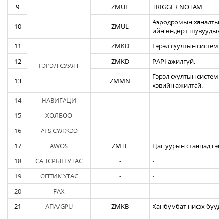
9
ZMUL
TRIGGER NOTAM
Аэродромын хяналтын
10
ZMUL
ийн өндөрт шувуудын
11
ZMKD
Гэрэл суултын систем
12
ZMKD
PAPI ажилгүй.
ГЭРЭЛ СУУЛТ
Гэрэл суултын систем
13
ZMMN
хэвийн ажилтай.
14
НАВИГАЦИ
-
-
15
ХОЛБОО
-
-
16
AFS СҮЛЖЭЭ
-
-
17
AWOS
ZMTL
Цаг уурын станцад гэ
18
САНСРЫН УТАС
-
-
19
ОПТИК УТАС
-
-
20
FAX
-
-
21
АПА/GPU
ZMKB
Ханбумбат нисэх бууд