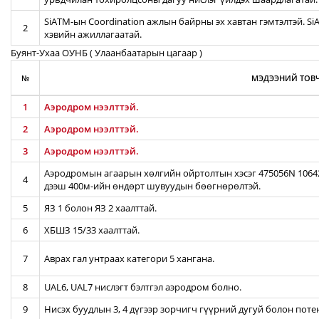
SiATM-ын Coordination ажлын байрны эх хавтан гэмтэлтэй. S
2
хэвийн ажиллагаатай.
Буянт-Ухаа ОУНБ ( Улаанбаатарын цагаар )
№
МЭДЭЭНИЙ ТОВЧ
1
Аэродром нээлттэй.
2
Аэродром нээлттэй.
3
Аэродром нээлттэй.
Аэродромын агаарын хөлгийн ойртолтын хэсэг 475056N 106422
4
дээш 400м-ийн өндөрт шувуудын бөөгнөрөлтэй.
5
ЯЗ 1 болон ЯЗ 2 хаалттай.
6
ХБШЗ 15/33 хаалттай.
7
Аврах гал унтраах категори 5 хангана.
8
UAL6, UAL7 нислэгт бэлтгэл аэродром болно.
9
Нисэх буудлын 3, 4 дүгээр зорчигч гүүрний дугуй болон пот