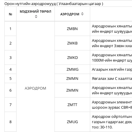
Орон нутгийн аэродромууд ( Улаанбаатарын цагаар )
МЭДЭЭНИЙ ТӨРӨЛ
№
АЭРОДРОМ
Аэродромын хяналтын
1
ZMBN
ийн өндөрт шувуудын
Аэродромын хяналтын
2
ZMKB
ийн өндөрт Зэвэн хи
Аэродромын хяналтын
3
ZMKD
1000М-ийн өндөрт шу
4
ZMMG
Агаарын хөлгийн газ
5
ZMMN
Явгалах зам С хаалтта
Аэродромын хяналтын
АЭРОДРОМ
6
ZMMN
ийн өндөрт шувуудын
Аэродромын элементү
7
ZMTT
шороон зурвас CBR=82
Аэродром ойртолтын б
8
ZMUG
газрын гадаргаас дэ
тоо: 30-110.