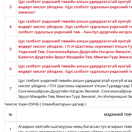
Цус сэлбэлт үндэсний төвийн алсын удирдлагатай хүнгүй 
3
өндөрт нислэг үйлдэнэ. /Цус сэлбэлт судлалын үндэсний 
эмнэлэг/
Цус сэлбэлт үндэсний төвийн алсын удирдлагатай хүнгүй 
4
өндөрт нислэг үйлдэнэ. /Цус сэлбэлт судлалын үндэсний тө
сэлбэлт судлалын үндэсний төв – Хан-Уул дүүргийн нэгдсэ
Цус сэлбэлт үндэсний төвийн алсын удирдлагатай хүнгүй 
өндөрт нислэг үйлдэнэ. / П.Н Шастины нэрэмжит Улсын Гу
5
Үндэсний Төв, Сонгинохайрхан Дүүргийн Нэгдсэн Эмнэлэг
Баянгол Дүүргийн Эрүүл Мэндийн Төв, Мөнгөн Гүүр Эмнэл
Цус сэлбэлт үндэсний төвийн алсын удирдлагатай хүнгүй 
6
өндөрт нислэг үйлдэнэ. /Цус сэлбэлт судлалын үндэсний 
Цус сэлбэлт үндэсний төвийн алсын удирдлагатай хүнгүй ага
нислэг үйлдэнэ. / П.Н Шастины нэрэмжит Улсын Гуравдугаар Т
7
Сонгинохайрхан Дүүргийн Нэгдсэн Эмнэлэг, Сонгинохайрхан
Эрүүл Мэндийн Төв, Мөнгөн Гүүр Эмнэлэг, Ач Интернэшнл Э
Чингис Хаан ОУНБ ( Улаанбаатарын цагаар )
№
МЭДЭЭНИЙ ТОВЧ
Агаарын хөлгийн шатахууны нөөц багассан тул агаарын тээв
1
урьдчилан тохиролцсоны дагуу нислэг үйлдэх шаардлагатай.