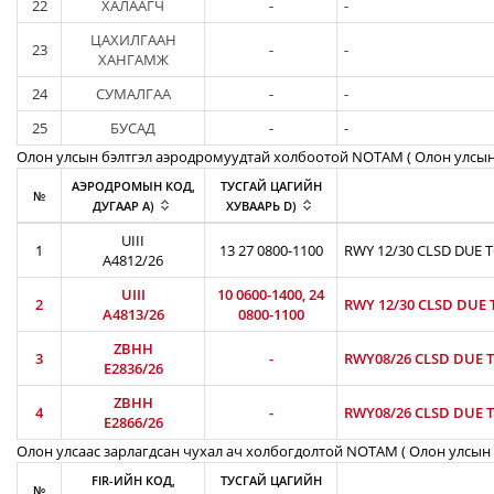
22
ХАЛААГЧ
-
-
ЦАХИЛГААН
23
-
-
ХАНГАМЖ
24
СУМАЛГАА
-
-
25
БУСАД
-
-
Олон улсын бэлтгэл аэродромуудтай холбоотой NOTAM ( Oлон улсын
АЭРОДРОМЫН КОД,
ТУСГАЙ ЦАГИЙН
№
ДУГААР A)
ХУВААРЬ D)
UIII
1
13 27 0800-1100
RWY 12/30 CLSD DUE 
A4812/26
UIII
10 0600-1400, 24
2
RWY 12/30 CLSD DUE 
A4813/26
0800-1100
ZBHH
3
-
RWY08/26 CLSD DUE T
E2836/26
ZBHH
4
-
RWY08/26 CLSD DUE T
E2866/26
Олон улсаас зарлагдсан чухал ач холбогдолтой NOTAM ( Олон улсын 
FIR-ИЙН КОД,
ТУСГАЙ ЦАГИЙН
№