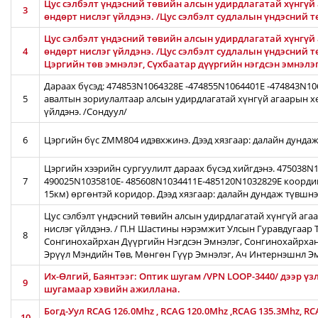
Цус сэлбэлт үндэсний төвийн алсын удирдлагатай хүнгүй 
3
өндөрт нислэг үйлдэнэ. /Цус сэлбэлт судлалын үндэсний 
Цус сэлбэлт үндэсний төвийн алсын удирдлагатай хүнгүй 
4
өндөрт нислэг үйлдэнэ. /Цус сэлбэлт судлалын үндэсний т
Цэргийн төв эмнэлэг, Сүхбаатар дүүргийн нэгдсэн эмнэлэ
Дараах бүсэд: 474853N1064328E -474855N1064401E -474843N1
5
авалтын зориулалтаар алсын удирдлагатай хүнгүй агаарын хө
үйлдэнэ. /Сондуул/
6
Цэргийн бүс ZMM804 идэвхжинэ. Дээд хязгаар: далайн дундаж
Цэргийн хээрийн сургуулилт дараах бүсэд хийгдэнэ. 475038
7
490025N1035810E- 485608N1034411E-485120N1032829E коорди
15км) өргөнтэй коридор. Дээд хязгаар: далайн дундаж түвшн
Цус сэлбэлт үндэсний төвийн алсын удирдлагатай хүнгүй ага
нислэг үйлдэнэ. / П.Н Шастины нэрэмжит Улсын Гуравдугаар Т
8
Сонгинохайрхан Дүүргийн Нэгдсэн Эмнэлэг, Сонгинохайрхан
Эрүүл Мэндийн Төв, Мөнгөн Гүүр Эмнэлэг, Ач Интернэшнл Э
Их-Өлгий, Баянтээг: Оптик шугам /VPN LOOP-3440/ дээр үз
9
шугамаар хэвийн ажиллана.
Богд-Уул RCAG 126.0Mhz , RCAG 120.0Mhz ,RCAG 135.3Mhz, R
10