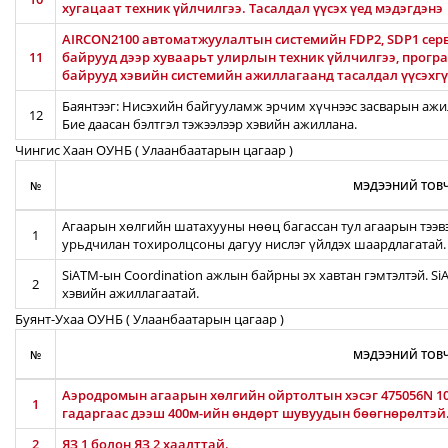
хугацаат техник үйлчилгээ. Тасалдал үүсэх үед мэдэгдэнэ
AIRCON2100 автоматжуулалтын системийн FDP2, SDP1 серв
11
байрууд дээр хуваарьт улирлын техник үйлчилгээ, прог
байрууд хэвийн системийн ажиллагаанд тасалдал үүсэхгү
Баянтээг: Нисэхийн байгууламж эрчим хүчнээс засварын ажил
12
Бие даасан бэлтгэл тэжээлээр хэвийн ажиллана.
Чингис Хаан ОУНБ ( Улаанбаатарын цагаар )
№
МЭДЭЭНИЙ ТОВЧ
Агаарын хөлгийн шатахууны нөөц багассан тул агаарын тээв
1
урьдчилан тохиролцсоны дагуу нислэг үйлдэх шаардлагатай.
SiATM-ын Coordination ажлын байрны эх хавтан гэмтэлтэй. S
2
хэвийн ажиллагаатай.
Буянт-Ухаа ОУНБ ( Улаанбаатарын цагаар )
№
МЭДЭЭНИЙ ТОВЧ
Аэродромын агаарын хөлгийн ойртолтын хэсэг 475056N 106
1
гадаргаас дээш 400м-ийн өндөрт шувуудын бөөгнөрөлтэй
2
ЯЗ 1 болон ЯЗ 2 хаалттай.