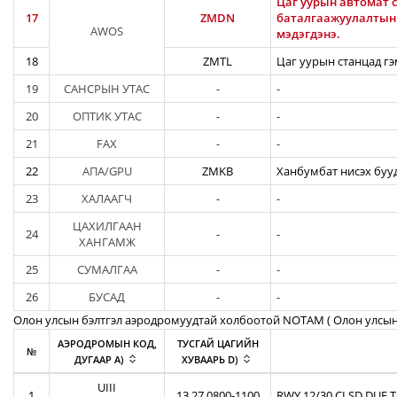
Цаг уурын автомат с
17
ZMDN
баталгаажуулалтын а
AWOS
мэдэгдэнэ.
18
ZMTL
Цаг уурын станцад гэ
19
САНСРЫН УТАС
-
-
20
ОПТИК УТАС
-
-
21
FAX
-
-
22
АПА/GPU
ZMKB
Ханбумбат нисэх бууд
23
ХАЛААГЧ
-
-
ЦАХИЛГААН
24
-
-
ХАНГАМЖ
25
СУМАЛГАА
-
-
26
БУСАД
-
-
Олон улсын бэлтгэл аэродромуудтай холбоотой NOTAM ( Oлон улсын
АЭРОДРОМЫН КОД,
ТУСГАЙ ЦАГИЙН
№
ДУГААР A)
ХУВААРЬ D)
UIII
1
13 27 0800-1100
RWY 12/30 CLSD DUE 