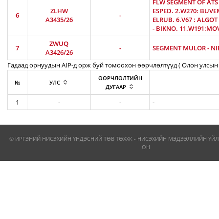
FLW SEGMENT OF ATS 
ZLHW
ESPED. 2.W270: BUVEM
6
-
A3435/26
ELRUB. 6.V67 : ALGOT 
- BIKNO. 11.W191:MOV
ZWUQ
7
-
SEGMENT MULOR - NIR
A3426/26
Гадаад орнуудын AIP-д орж буй томоохон өөрчлөлтүүд ( Олон улсын 
ӨӨРЧЛӨЛТИЙН
№
УЛС
ДУГААР
1
-
-
-
© ИРГЭНИЙ НИСЭХИЙН ҮНДЭСНИЙ ТӨВ ТӨХХК - НИСЭХИЙН МЭДЭЭЛЛИЙН ҮЙЛ
ОН