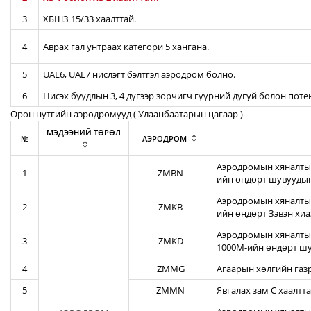
3
ХБШЗ 15/33 хаалттай.
4
Аврах гал унтраах категори 5 хангана.
5
UAL6, UAL7 нислэгт бэлтгэл аэродром болно.
6
Нисэх буудлын 3, 4 дүгээр зорчигч гүүрний дугуй болон пот
Орон нутгийн аэродромууд ( Улаанбаатарын цагаар )
МЭДЭЭНИЙ ТӨРӨЛ
№
АЭРОДРОМ
Аэродромын хяналтын
1
ZMBN
ийн өндөрт шувуудын
Аэродромын хяналтын
2
ZMKB
ийн өндөрт Зэвэн хи
Аэродромын хяналтын
3
ZMKD
1000М-ийн өндөрт шу
4
ZMMG
Агаарын хөлгийн газ
5
ZMMN
Явгалах зам С хаалтта