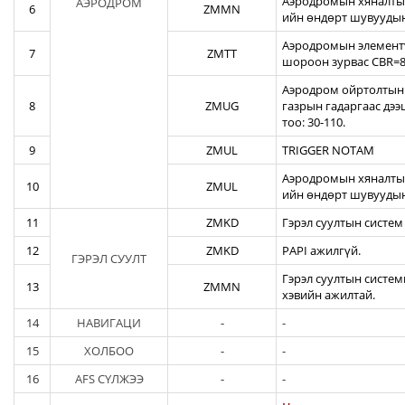
Аэродромын хяналтын
АЭРОДРОМ
6
ZMMN
ийн өндөрт шувуудын
Аэродромын элементү
7
ZMTT
шороон зурвас CBR=82
Аэродром ойртолтын б
8
ZMUG
газрын гадаргаас дэ
тоо: 30-110.
9
ZMUL
TRIGGER NOTAM
Аэродромын хяналтын
10
ZMUL
ийн өндөрт шувуудын
11
ZMKD
Гэрэл суултын систем
12
ZMKD
PAPI ажилгүй.
ГЭРЭЛ СУУЛТ
Гэрэл суултын систем
13
ZMMN
хэвийн ажилтай.
14
НАВИГАЦИ
-
-
15
ХОЛБОО
-
-
16
AFS СҮЛЖЭЭ
-
-