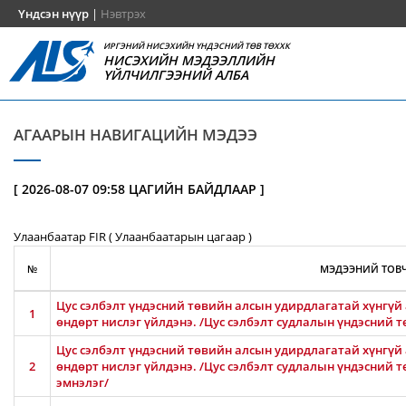
Үндсэн нүүр
|
Нэвтрэх
ИРГЭНИЙ НИСЭХИЙН ҮНДЭСНИЙ ТӨВ ТӨХХК
НИСЭХИЙН МЭДЭЭЛЛИЙН
ҮЙЛЧИЛГЭЭНИЙ АЛБА
АГААРЫН НАВИГАЦИЙН МЭДЭЭ
[ 2026-08-07 09:58 ЦАГИЙН БАЙДЛААР ]
Улаанбаатар FIR ( Улаанбаатарын цагаар )
№
МЭДЭЭНИЙ ТОВЧ
Цус сэлбэлт үндэсний төвийн алсын удирдлагатай хүнгүй 
1
өндөрт нислэг үйлдэнэ. /Цус сэлбэлт судлалын үндэсний т
Цус сэлбэлт үндэсний төвийн алсын удирдлагатай хүнгүй 
2
өндөрт нислэг үйлдэнэ. /Цус сэлбэлт судлалын үндэсний 
эмнэлэг/