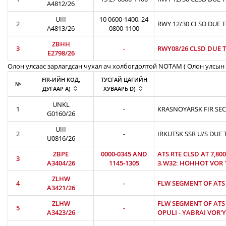
A4812/26
UIII
10 0600-1400, 24
2
RWY 12/30 CLSD DUE 
A4813/26
0800-1100
ZBHH
3
-
RWY08/26 CLSD DUE T
E2798/26
Олон улсаас зарлагдсан чухал ач холбогдолтой NOTAM ( Олон улсын 
FIR-ИЙН КОД,
ТУСГАЙ ЦАГИЙН
№
ДУГААР A)
ХУВААРЬ D)
UNKL
1
-
KRASNOYARSK FIR SEC
G0160/26
UIII
2
-
IRKUTSK SSR U/S DUE 
U0816/26
ZBPE
0000-0345 AND
ATS RTE CLSD AT 7,8
3
A3404/26
1145-1305
3.W32: HOHHOT VOR 'H
ZLHW
4
-
FLW SEGMENT OF ATS R
A3421/26
ZLHW
FLW SEGMENT OF ATS R
5
-
A3423/26
OPULI - YABRAI VOR'Y