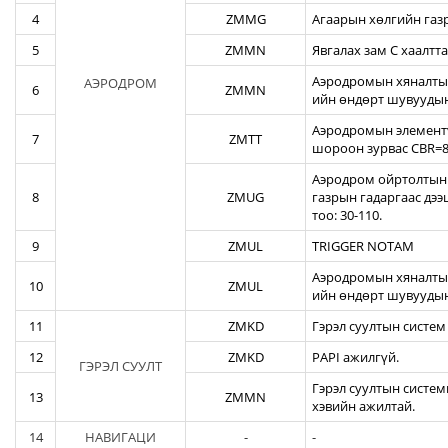
4
ZMMG
Агаарын хөлгийн газ
5
ZMMN
Явгалах зам С хаалтта
Аэродромын хяналтын
АЭРОДРОМ
6
ZMMN
ийн өндөрт шувуудын
Аэродромын элементү
7
ZMTT
шороон зурвас CBR=82
Аэродром ойртолтын б
8
ZMUG
газрын гадаргаас дэ
тоо: 30-110.
9
ZMUL
TRIGGER NOTAM
Аэродромын хяналтын
10
ZMUL
ийн өндөрт шувуудын
11
ZMKD
Гэрэл суултын систем
12
ZMKD
PAPI ажилгүй.
ГЭРЭЛ СУУЛТ
Гэрэл суултын систем
13
ZMMN
хэвийн ажилтай.
14
НАВИГАЦИ
-
-