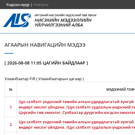
Үндсэн нүүр
|
Нэвтрэх
ИРГЭНИЙ НИСЭХИЙН ҮНДЭСНИЙ ТӨВ ТӨХХК
НИСЭХИЙН МЭДЭЭЛЛИЙН
ҮЙЛЧИЛГЭЭНИЙ АЛБА
АГААРЫН НАВИГАЦИЙН МЭДЭЭ
[ 2026-08-08 11:05 ЦАГИЙН БАЙДЛААР ]
Улаанбаатар FIR ( Улаанбаатарын цагаар )
№
МЭДЭЭНИЙ ТОВЧ
Цус сэлбэлт үндэсний төвийн алсын удирдлагатай хүнгүй 
1
өндөрт нислэг үйлдэнэ. /Цус сэлбэлт судлалын үндэсний т
Цэргийн төв эмнэлэг, Сүхбаатар дүүргийн нэгдсэн эмнэлэ
Цус сэлбэлт үндэсний төвийн алсын удирдлагатай хүнгүй 
2
өндөрт нислэг үйлдэнэ. /Цус сэлбэлт судлалын үндэсний т