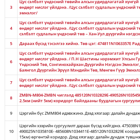
Цус сэлбэлт үндэсний төвийн алсын удирдлагатай хүнгүй 
3
өндөрт нислэг үйлдэнэ. /Цус сэлбэлт судлалын үндэсний 
эмнэлэг/
Цус сэлбэлт үндэсний төвийн алсын удирдлагатай хүнгүй 
4
өндөрт нислэг үйлдэнэ. /Цус сэлбэлт судлалын үндэсний тө
сэлбэлт судлалын үндэсний төв – Хан-Уул дүүргийн нэгдсэ
5
Дараах бүсэд тэсэлгээ хийнэ. Төв цэг: 474811N1063357E Ра
Цус сэлбэлт үндэсний төвийн алсын удирдлагатай хүнгүй 
өндөрт нислэг үйлдэнэ. / П.Н Шастины нэрэмжит Улсын Гу
6
Үндэсний Төв, Сонгинохайрхан Дүүргийн Нэгдсэн Эмнэлэг
Баянгол Дүүргийн Эрүүл Мэндийн Төв, Мөнгөн Гүүр Эмнэл
Цус сэлбэлт үндэсний төвийн алсын удирдлагатай хүнгүй 
7
өндөрт нислэг үйлдэнэ. /Цус сэлбэлт судлалын үндэсний 
ZMBN-M804-ZMBN чиглэлд 485120N1032829E-490526N103545
8
2.5км (нийт 5км) коридорт байлдааны буудлагын сургуулил
9
Цэргийн бүс ZMM804 идэвхжинэ. Дээд хязгаар: далайн дундаж
Цэргийн хээрийн сургуулилт дараах бүсэд хийгдэнэ. 475038
10
490025N1035810E- 485608N1034411E-485120N1032829E коорди
15км) өргөнтэй коридор. Дээд хязгаар: далайн дундаж түвшн