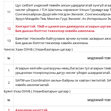
Цус сэлбэлт үндэсний төвийн алсын удирдлагатай хүнгүй ага
нислэг үйлдэнэ. / П.Н Шастины нэрэмжит Улсын Гуравдугаар Т
11
Сонгинохайрхан Дүүргийн Нэгдсэн Эмнэлэг, Сонгинохайрхан
Эрүүл Мэндийн Төв, Мөнгөн Гүүр Эмнэлэг, Ач Интернэшнл Э
Хэнгэрэгтэй: 10кВ-н цахилгаан дамжуулах агаарын шугамын
12
Бие даасан бэлтгэл тэжээлээр хэвийн ажиллана.
Баянтээг: Нисэхийн байгууламж эрчим хүчнээс засварын ажил
13
Бие даасан бэлтгэл тэжээлээр хэвийн ажиллана.
Чингис Хаан ОУНБ ( Улаанбаатарын цагаар )
№
МЭДЭЭНИЙ ТОВЧ
Агаарын хөлгийн шатахууны нөөц багассан тул агаарын тээв
1
урьдчилан тохиролцсоны дагуу нислэг үйлдэх шаардлагатай.
SiATM-ын Coordination ажлын байрны эх хавтан гэмтэлтэй. S
2
хэвийн ажиллагаатай.
Буянт-Ухаа ОУНБ ( Улаанбаатарын цагаар )
№
МЭДЭЭНИЙ ТОВЧ
1
Аэродром нээлттэй.