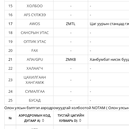
15
ХОЛБОО
-
-
16
AFS СҮЛЖЭЭ
-
-
17
AWOS
ZMTL
Цаг уурын станцад гэ
18
САНСРЫН УТАС
-
-
19
ОПТИК УТАС
-
-
20
FAX
-
-
21
АПА/GPU
ZMKB
Ханбумбат нисэх бууд
22
ХАЛААГЧ
-
-
ЦАХИЛГААН
23
-
-
ХАНГАМЖ
24
СУМАЛГАА
-
-
25
БУСАД
-
-
Олон улсын бэлтгэл аэродромуудтай холбоотой NOTAM ( Oлон улсын
АЭРОДРОМЫН КОД,
ТУСГАЙ ЦАГИЙН
№
ДУГААР A)
ХУВААРЬ D)