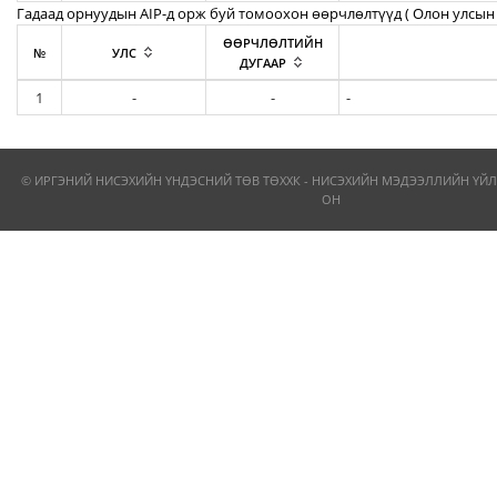
Гадаад орнуудын AIP-д орж буй томоохон өөрчлөлтүүд ( Олон улсын 
ӨӨРЧЛӨЛТИЙН
№
УЛС
ДУГААР
1
-
-
-
© ИРГЭНИЙ НИСЭХИЙН ҮНДЭСНИЙ ТӨВ ТӨХХК - НИСЭХИЙН МЭДЭЭЛЛИЙН ҮЙЛ
ОН