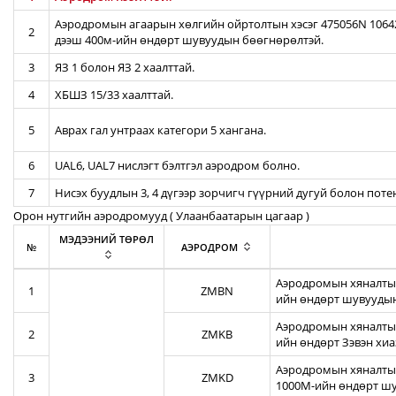
Аэродромын агаарын хөлгийн ойртолтын хэсэг 475056N 106422
2
дээш 400м-ийн өндөрт шувуудын бөөгнөрөлтэй.
3
ЯЗ 1 болон ЯЗ 2 хаалттай.
4
ХБШЗ 15/33 хаалттай.
5
Аврах гал унтраах категори 5 хангана.
6
UAL6, UAL7 нислэгт бэлтгэл аэродром болно.
7
Нисэх буудлын 3, 4 дүгээр зорчигч гүүрний дугуй болон пот
Орон нутгийн аэродромууд ( Улаанбаатарын цагаар )
МЭДЭЭНИЙ ТӨРӨЛ
№
АЭРОДРОМ
Аэродромын хяналтын
1
ZMBN
ийн өндөрт шувуудын
Аэродромын хяналтын
2
ZMKB
ийн өндөрт Зэвэн хи
Аэродромын хяналтын
3
ZMKD
1000М-ийн өндөрт шу