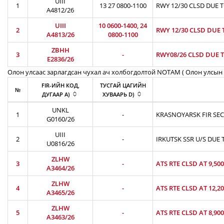
UIII
1
13 27 0800-1100
RWY 12/30 CLSD DUE 
A4812/26
UIII
10 0600-1400, 24
2
RWY 12/30 CLSD DUE 
A4813/26
0800-1100
ZBHH
3
-
RWY08/26 CLSD DUE T
E2836/26
Олон улсаас зарлагдсан чухал ач холбогдолтой NOTAM ( Олон улсын 
FIR-ИЙН КОД,
ТУСГАЙ ЦАГИЙН
№
ДУГААР A)
ХУВААРЬ D)
UNKL
1
-
KRASNOYARSK FIR SEC
G0160/26
UIII
2
-
IRKUTSK SSR U/S DUE 
U0816/26
ZLHW
3
-
ATS RTE CLSD AT 9,50
A3464/26
ZLHW
4
-
ATS RTE CLSD AT 12,2
A3465/26
ZLHW
5
-
ATS RTE CLSD AT 8,90
A3463/26