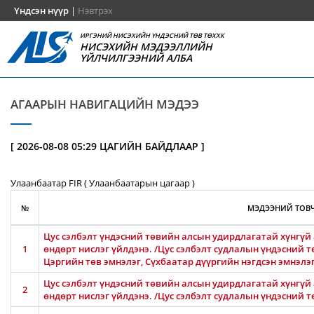
Үндсэн нүүр
|
Нэвтрэх
ИРГЭНИЙ НИСЭХИЙН ҮНДЭСНИЙ ТӨВ ТӨХХК
НИСЭХИЙН МЭДЭЭЛЛИЙН
ҮЙЛЧИЛГЭЭНИЙ АЛБА
АГААРЫН НАВИГАЦИЙН МЭДЭЭ
[ 2026-08-08 05:29 ЦАГИЙН БАЙДЛААР ]
Улаанбаатар FIR ( Улаанбаатарын цагаар )
№
МЭДЭЭНИЙ ТОВЧ
Цус сэлбэлт үндэсний төвийн алсын удирдлагатай хүнгүй 
1
өндөрт нислэг үйлдэнэ. /Цус сэлбэлт судлалын үндэсний т
Цэргийн төв эмнэлэг, Сүхбаатар дүүргийн нэгдсэн эмнэлэ
Цус сэлбэлт үндэсний төвийн алсын удирдлагатай хүнгүй 
2
өндөрт нислэг үйлдэнэ. /Цус сэлбэлт судлалын үндэсний т