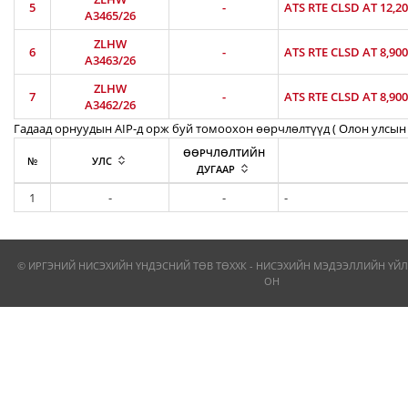
5
-
ATS RTE CLSD AT 12,2
A3465/26
ZLHW
6
-
ATS RTE CLSD AT 8,90
A3463/26
ZLHW
7
-
ATS RTE CLSD AT 8,90
A3462/26
Гадаад орнуудын AIP-д орж буй томоохон өөрчлөлтүүд ( Олон улсын 
ӨӨРЧЛӨЛТИЙН
№
УЛС
ДУГААР
1
-
-
-
© ИРГЭНИЙ НИСЭХИЙН ҮНДЭСНИЙ ТӨВ ТӨХХК - НИСЭХИЙН МЭДЭЭЛЛИЙН ҮЙЛ
ОН