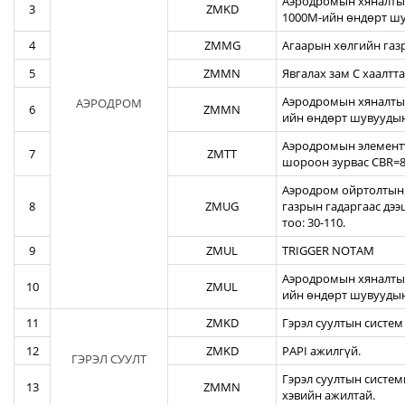
Аэродромын хяналтын
3
ZMKD
1000М-ийн өндөрт шу
4
ZMMG
Агаарын хөлгийн газ
5
ZMMN
Явгалах зам С хаалтта
Аэродромын хяналтын
АЭРОДРОМ
6
ZMMN
ийн өндөрт шувуудын
Аэродромын элементү
7
ZMTT
шороон зурвас CBR=82
Аэродром ойртолтын б
8
ZMUG
газрын гадаргаас дэ
тоо: 30-110.
9
ZMUL
TRIGGER NOTAM
Аэродромын хяналтын
10
ZMUL
ийн өндөрт шувуудын
11
ZMKD
Гэрэл суултын систем
12
ZMKD
PAPI ажилгүй.
ГЭРЭЛ СУУЛТ
Гэрэл суултын систем
13
ZMMN
хэвийн ажилтай.