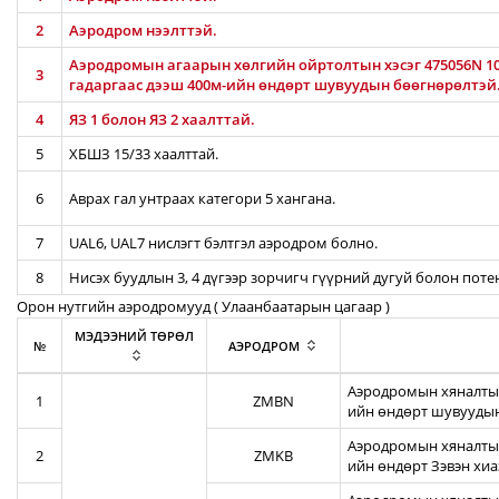
2
Аэродром нээлттэй.
Аэродромын агаарын хөлгийн ойртолтын хэсэг 475056N 106
3
гадаргаас дээш 400м-ийн өндөрт шувуудын бөөгнөрөлтэй
4
ЯЗ 1 болон ЯЗ 2 хаалттай.
5
ХБШЗ 15/33 хаалттай.
6
Аврах гал унтраах категори 5 хангана.
7
UAL6, UAL7 нислэгт бэлтгэл аэродром болно.
8
Нисэх буудлын 3, 4 дүгээр зорчигч гүүрний дугуй болон пот
Орон нутгийн аэродромууд ( Улаанбаатарын цагаар )
МЭДЭЭНИЙ ТӨРӨЛ
№
АЭРОДРОМ
Аэродромын хяналтын
1
ZMBN
ийн өндөрт шувуудын
Аэродромын хяналтын
2
ZMKB
ийн өндөрт Зэвэн хи