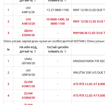
ДУГААР A)
ХУВААРЬ D)
UIII
1
13 27 0800-1100
RWY 12/30 CLSD DUE 
A4812/26
UIII
10 0600-1400, 24
2
RWY 12/30 CLSD DUE 
A4813/26
0800-1100
ZBHH
3
-
RWY08/26 CLSD DUE T
E2836/26
Олон улсаас зарлагдсан чухал ач холбогдолтой NOTAM ( Олон улсын 
FIR-ИЙН КОД,
ТУСГАЙ ЦАГИЙН
№
ДУГААР A)
ХУВААРЬ D)
UNKL
1
-
KRASNOYARSK FIR SEC
G0160/26
UIII
2
-
IRKUTSK SSR U/S DUE 
U0816/26
ZLHW
3
-
ATS RTE CLSD AT 8,90
A3461/26
ZLHW
4
-
ATS RTE CLSD AT 9,50
A3464/26
ZLHW