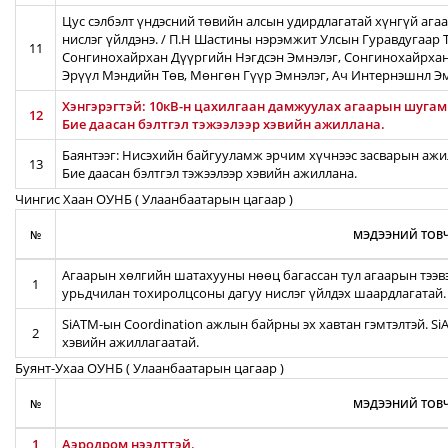
Цус сэлбэлт үндэсний төвийн алсын удирдлагатай хүнгүй ага
нислэг үйлдэнэ. / П.Н Шастины нэрэмжит Улсын Гуравдугаар Т
11
Сонгинохайрхан Дүүргийн Нэгдсэн Эмнэлэг, Сонгинохайрхан
Эрүүл Мэндийн Төв, Мөнгөн Гүүр Эмнэлэг, Ач Интернэшнл Э
Хэнгэрэгтэй: 10кВ-н цахилгаан дамжуулах агаарын шугамын
12
Бие даасан бэлтгэл тэжээлээр хэвийн ажиллана.
Баянтээг: Нисэхийн байгууламж эрчим хүчнээс засварын ажил
13
Бие даасан бэлтгэл тэжээлээр хэвийн ажиллана.
Чингис Хаан ОУНБ ( Улаанбаатарын цагаар )
№
МЭДЭЭНИЙ ТОВЧ
Агаарын хөлгийн шатахууны нөөц багассан тул агаарын тээв
1
урьдчилан тохиролцсоны дагуу нислэг үйлдэх шаардлагатай.
SiATM-ын Coordination ажлын байрны эх хавтан гэмтэлтэй. S
2
хэвийн ажиллагаатай.
Буянт-Ухаа ОУНБ ( Улаанбаатарын цагаар )
№
МЭДЭЭНИЙ ТОВЧ
1
Аэродром нээлттэй.