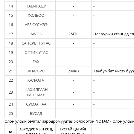
14
НАВИГАЦИ
-
-
15
ХОЛБОО
-
-
16
AFS СҮЛЖЭЭ
-
-
17
AWOS
ZMTL
Цаг уурын станцад гэ
18
САНСРЫН УТАС
-
-
19
ОПТИК УТАС
-
-
20
FAX
-
-
21
АПА/GPU
ZMKB
Ханбумбат нисэх бууд
22
ХАЛААГЧ
-
-
ЦАХИЛГААН
23
-
-
ХАНГАМЖ
24
СУМАЛГАА
-
-
25
БУСАД
-
-
Олон улсын бэлтгэл аэродромуудтай холбоотой NOTAM ( Oлон улсын
АЭРОДРОМЫН КОД,
ТУСГАЙ ЦАГИЙН
№