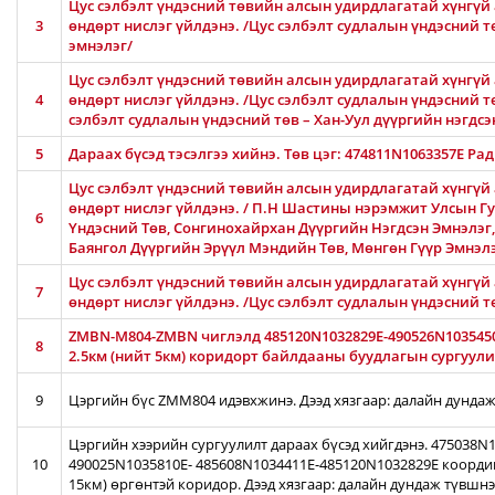
Цус сэлбэлт үндэсний төвийн алсын удирдлагатай хүнгүй 
3
өндөрт нислэг үйлдэнэ. /Цус сэлбэлт судлалын үндэсний 
эмнэлэг/
Цус сэлбэлт үндэсний төвийн алсын удирдлагатай хүнгүй 
4
өндөрт нислэг үйлдэнэ. /Цус сэлбэлт судлалын үндэсний тө
сэлбэлт судлалын үндэсний төв – Хан-Уул дүүргийн нэгдсэ
5
Дараах бүсэд тэсэлгээ хийнэ. Төв цэг: 474811N1063357E Ра
Цус сэлбэлт үндэсний төвийн алсын удирдлагатай хүнгүй 
өндөрт нислэг үйлдэнэ. / П.Н Шастины нэрэмжит Улсын Гу
6
Үндэсний Төв, Сонгинохайрхан Дүүргийн Нэгдсэн Эмнэлэг
Баянгол Дүүргийн Эрүүл Мэндийн Төв, Мөнгөн Гүүр Эмнэл
Цус сэлбэлт үндэсний төвийн алсын удирдлагатай хүнгүй 
7
өндөрт нислэг үйлдэнэ. /Цус сэлбэлт судлалын үндэсний 
ZMBN-M804-ZMBN чиглэлд 485120N1032829E-490526N103545
8
2.5км (нийт 5км) коридорт байлдааны буудлагын сургуулил
9
Цэргийн бүс ZMM804 идэвхжинэ. Дээд хязгаар: далайн дундаж
Цэргийн хээрийн сургуулилт дараах бүсэд хийгдэнэ. 475038
10
490025N1035810E- 485608N1034411E-485120N1032829E коорди
15км) өргөнтэй коридор. Дээд хязгаар: далайн дундаж түвшн