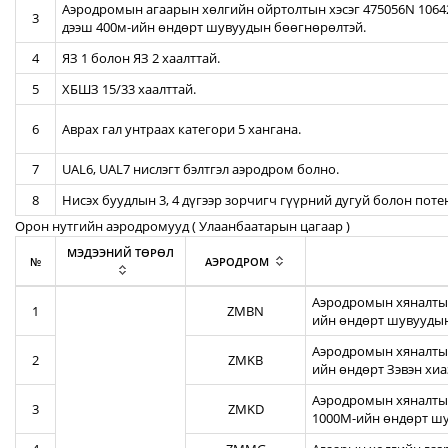
Аэродромын агаарын хөлгийн ойртолтын хэсэг 475056N 106422
3
дээш 400м-ийн өндөрт шувуудын бөөгнөрөлтэй.
4
ЯЗ 1 болон ЯЗ 2 хаалттай.
5
ХБШЗ 15/33 хаалттай.
6
Аврах гал унтраах категори 5 хангана.
7
UAL6, UAL7 нислэгт бэлтгэл аэродром болно.
8
Нисэх буудлын 3, 4 дүгээр зорчигч гүүрний дугуй болон пот
Орон нутгийн аэродромууд ( Улаанбаатарын цагаар )
МЭДЭЭНИЙ ТӨРӨЛ
№
АЭРОДРОМ
Аэродромын хяналтын
1
ZMBN
ийн өндөрт шувуудын
Аэродромын хяналтын
2
ZMKB
ийн өндөрт Зэвэн хи
Аэродромын хяналтын
3
ZMKD
1000М-ийн өндөрт шу