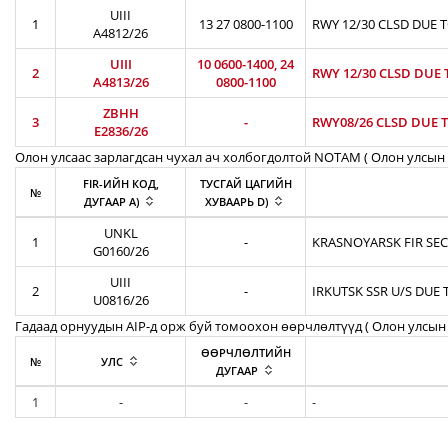
UIII
1
13 27 0800-1100
RWY 12/30 CLSD DUE 
A4812/26
UIII
10 0600-1400, 24
2
RWY 12/30 CLSD DUE 
A4813/26
0800-1100
ZBHH
3
-
RWY08/26 CLSD DUE T
E2836/26
Олон улсаас зарлагдсан чухал ач холбогдолтой NOTAM ( Олон улсын 
FIR-ИЙН КОД,
ТУСГАЙ ЦАГИЙН
№
ДУГААР A)
ХУВААРЬ D)
UNKL
1
-
KRASNOYARSK FIR SEC
G0160/26
UIII
2
-
IRKUTSK SSR U/S DUE 
U0816/26
Гадаад орнуудын AIP-д орж буй томоохон өөрчлөлтүүд ( Олон улсын 
ӨӨРЧЛӨЛТИЙН
№
УЛС
ДУГААР
1
-
-
-