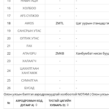
15
НАВИГАЦИ
-
-
16
ХОЛБОО
-
-
17
AFS СҮЛЖЭЭ
-
-
18
AWOS
ZMTL
Цаг уурын станцад гэ
19
САНСРЫН УТАС
-
-
20
ОПТИК УТАС
-
-
21
FAX
-
-
22
АПА/GPU
ZMKB
Ханбумбат нисэх бууд
23
ХАЛААГЧ
-
-
ЦАХИЛГААН
24
-
-
ХАНГАМЖ
25
СУМАЛГАА
-
-
26
БУСАД
-
-
Олон улсын бэлтгэл аэродромуудтай холбоотой NOTAM ( Oлон улсын
АЭРОДРОМЫН КОД,
ТУСГАЙ ЦАГИЙН
№
ДУГААР A)
ХУВААРЬ D)