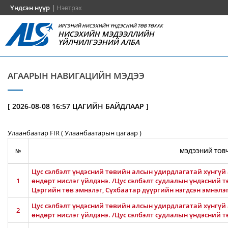
Үндсэн нүүр
|
Нэвтрэх
ИРГЭНИЙ НИСЭХИЙН ҮНДЭСНИЙ ТӨВ ТӨХХК
НИСЭХИЙН МЭДЭЭЛЛИЙН
ҮЙЛЧИЛГЭЭНИЙ АЛБА
АГААРЫН НАВИГАЦИЙН МЭДЭЭ
[ 2026-08-08 16:57 ЦАГИЙН БАЙДЛААР ]
Улаанбаатар FIR ( Улаанбаатарын цагаар )
№
МЭДЭЭНИЙ ТОВЧ
Цус сэлбэлт үндэсний төвийн алсын удирдлагатай хүнгүй 
1
өндөрт нислэг үйлдэнэ. /Цус сэлбэлт судлалын үндэсний т
Цэргийн төв эмнэлэг, Сүхбаатар дүүргийн нэгдсэн эмнэлэ
Цус сэлбэлт үндэсний төвийн алсын удирдлагатай хүнгүй 
2
өндөрт нислэг үйлдэнэ. /Цус сэлбэлт судлалын үндэсний т