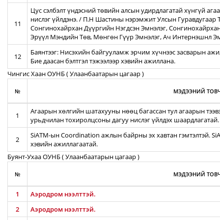
Цус сэлбэлт үндэсний төвийн алсын удирдлагатай хүнгүй ага
нислэг үйлдэнэ. / П.Н Шастины нэрэмжит Улсын Гуравдугаар Т
11
Сонгинохайрхан Дүүргийн Нэгдсэн Эмнэлэг, Сонгинохайрхан
Эрүүл Мэндийн Төв, Мөнгөн Гүүр Эмнэлэг, Ач Интернэшнл Э
Баянтээг: Нисэхийн байгууламж эрчим хүчнээс засварын ажил
12
Бие даасан бэлтгэл тэжээлээр хэвийн ажиллана.
Чингис Хаан ОУНБ ( Улаанбаатарын цагаар )
№
МЭДЭЭНИЙ ТОВЧ
Агаарын хөлгийн шатахууны нөөц багассан тул агаарын тээв
1
урьдчилан тохиролцсоны дагуу нислэг үйлдэх шаардлагатай.
SiATM-ын Coordination ажлын байрны эх хавтан гэмтэлтэй. S
2
хэвийн ажиллагаатай.
Буянт-Ухаа ОУНБ ( Улаанбаатарын цагаар )
№
МЭДЭЭНИЙ ТОВЧ
1
Аэродром нээлттэй.
2
Аэродром нээлттэй.