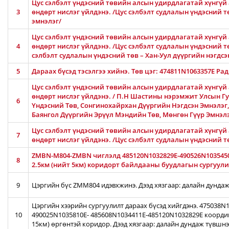
Цус сэлбэлт үндэсний төвийн алсын удирдлагатай хүнгүй 
3
өндөрт нислэг үйлдэнэ. /Цус сэлбэлт судлалын үндэсний 
эмнэлэг/
Цус сэлбэлт үндэсний төвийн алсын удирдлагатай хүнгүй 
4
өндөрт нислэг үйлдэнэ. /Цус сэлбэлт судлалын үндэсний тө
сэлбэлт судлалын үндэсний төв – Хан-Уул дүүргийн нэгдсэ
5
Дараах бүсэд тэсэлгээ хийнэ. Төв цэг: 474811N1063357E Ра
Цус сэлбэлт үндэсний төвийн алсын удирдлагатай хүнгүй 
өндөрт нислэг үйлдэнэ. / П.Н Шастины нэрэмжит Улсын Гу
6
Үндэсний Төв, Сонгинохайрхан Дүүргийн Нэгдсэн Эмнэлэг
Баянгол Дүүргийн Эрүүл Мэндийн Төв, Мөнгөн Гүүр Эмнэл
Цус сэлбэлт үндэсний төвийн алсын удирдлагатай хүнгүй 
7
өндөрт нислэг үйлдэнэ. /Цус сэлбэлт судлалын үндэсний 
ZMBN-M804-ZMBN чиглэлд 485120N1032829E-490526N103545
8
2.5км (нийт 5км) коридорт байлдааны буудлагын сургуулил
9
Цэргийн бүс ZMM804 идэвхжинэ. Дээд хязгаар: далайн дундаж
Цэргийн хээрийн сургуулилт дараах бүсэд хийгдэнэ. 475038
10
490025N1035810E- 485608N1034411E-485120N1032829E коорди
15км) өргөнтэй коридор. Дээд хязгаар: далайн дундаж түвшн