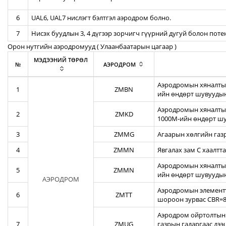
6
UAL6, UAL7 нислэгт бэлтгэл аэродром болно.
7
Нисэх буудлын 3, 4 дүгээр зорчигч гүүрний дугуй болон пот
Орон нутгийн аэродромууд ( Улаанбаатарын цагаар )
МЭДЭЭНИЙ ТӨРӨЛ
№
АЭРОДРОМ
Аэродромын хяналтын
1
ZMBN
ийн өндөрт шувуудын
Аэродромын хяналтын
2
ZMKD
1000М-ийн өндөрт шу
3
ZMMG
Агаарын хөлгийн газ
4
ZMMN
Явгалах зам С хаалтта
Аэродромын хяналтын
5
ZMMN
ийн өндөрт шувуудын
АЭРОДРОМ
Аэродромын элементү
6
ZMTT
шороон зурвас CBR=82
Аэродром ойртолтын б
7
ZMUG
газрын гадаргаас дэ