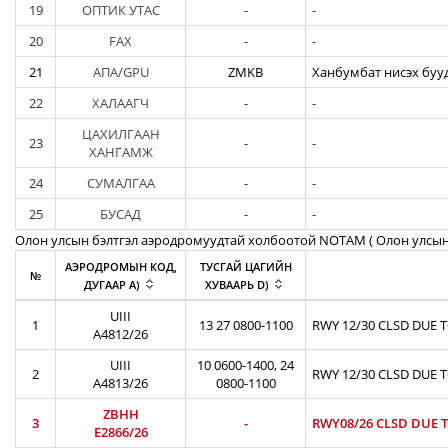
19
ОПТИК УТАС
-
-
20
FAX
-
-
21
АПА/GPU
ZMKB
Ханбумбат нисэх бууд
22
ХАЛААГЧ
-
-
ЦАХИЛГААН
23
-
-
ХАНГАМЖ
24
СУМАЛГАА
-
-
25
БУСАД
-
-
Олон улсын бэлтгэл аэродромуудтай холбоотой NOTAM ( Oлон улсын
АЭРОДРОМЫН КОД,
ТУСГАЙ ЦАГИЙН
№
ДУГААР A)
ХУВААРЬ D)
UIII
1
13 27 0800-1100
RWY 12/30 CLSD DUE 
A4812/26
UIII
10 0600-1400, 24
2
RWY 12/30 CLSD DUE 
A4813/26
0800-1100
ZBHH
3
-
RWY08/26 CLSD DUE T
E2866/26