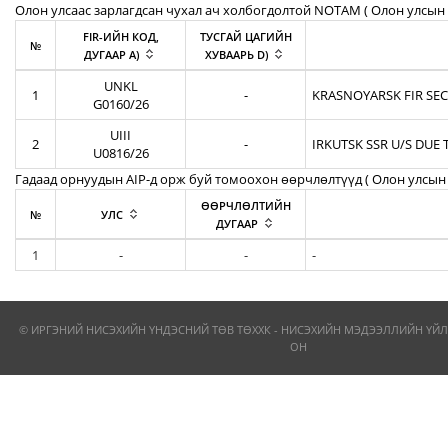
Олон улсаас зарлагдсан чухал ач холбогдолтой NOTAM ( Олон улсын 
FIR-ИЙН КОД,
ТУСГАЙ ЦАГИЙН
№
ДУГААР A)
ХУВААРЬ D)
UNKL
1
-
KRASNOYARSK FIR SEC
G0160/26
UIII
2
-
IRKUTSK SSR U/S DUE 
U0816/26
Гадаад орнуудын AIP-д орж буй томоохон өөрчлөлтүүд ( Олон улсын 
ӨӨРЧЛӨЛТИЙН
№
УЛС
ДУГААР
1
-
-
-
© ИРГЭНИЙ НИСЭХИЙН ҮНДЭСНИЙ ТӨВ ТӨХХК - НИСЭХИЙН МЭДЭЭЛЛИЙН ҮЙЛ
ОН