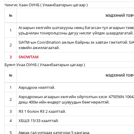
Чингис Хаан ОУНБ ( Улаанбаатарын цагаар )
№
МЭДЭЭНИЙ ТОВЧ
Агаарын хөлгийн шатахууны нөөц багассан тул агаарын тээв
1
урьдчилан тохиролцсоны дагуу нислэг үйлдэх шаардлагатай.
SiATM-ын Coordination ажлын байрны эх хавтан гэмтэлтэй. S
2
хэвийн ажиллагаатай.
3
SNOWTAM
Буянт-Ухаа ОУНБ ( Улаанбаатарын цагаар )
№
МЭДЭЭНИЙ ТОВЧ
1
Аэродром нээлттэй.
Аэродромын агаарын хөлгийн ойртолтын хэсэг 475056N 106422
2
дээш 400м-ийн өндөрт шувуудын бөөгнөрөлтэй.
3
ЯЗ 1 болон ЯЗ 2 хаалттай.
4
ХБШЗ 15/33 хаалттай.
5
Аврах гал унтраах категори 5 хангана.