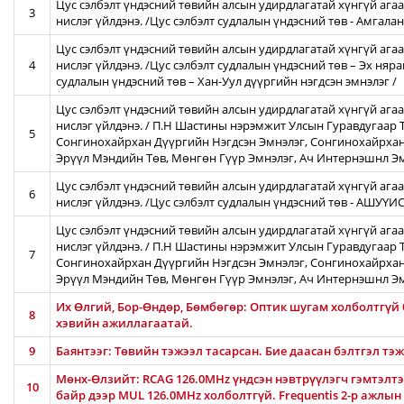
Цус сэлбэлт үндэсний төвийн алсын удирдлагатай хүнгүй агаа
3
нислэг үйлдэнэ. /Цус сэлбэлт судлалын үндэсний төв - Амгал
Цус сэлбэлт үндэсний төвийн алсын удирдлагатай хүнгүй агаа
4
нислэг үйлдэнэ. /Цус сэлбэлт судлалын үндэсний төв – Эх няра
судлалын үндэсний төв – Хан-Уул дүүргийн нэгдсэн эмнэлэг /
Цус сэлбэлт үндэсний төвийн алсын удирдлагатай хүнгүй ага
нислэг үйлдэнэ. / П.Н Шастины нэрэмжит Улсын Гуравдугаар Т
5
Сонгинохайрхан Дүүргийн Нэгдсэн Эмнэлэг, Сонгинохайрхан
Эрүүл Мэндийн Төв, Мөнгөн Гүүр Эмнэлэг, Ач Интернэшнл Э
Цус сэлбэлт үндэсний төвийн алсын удирдлагатай хүнгүй агаа
6
нислэг үйлдэнэ. /Цус сэлбэлт судлалын үндэсний төв - АШУҮ
Цус сэлбэлт үндэсний төвийн алсын удирдлагатай хүнгүй ага
нислэг үйлдэнэ. / П.Н Шастины нэрэмжит Улсын Гуравдугаар Т
7
Сонгинохайрхан Дүүргийн Нэгдсэн Эмнэлэг, Сонгинохайрхан
Эрүүл Мэндийн Төв, Мөнгөн Гүүр Эмнэлэг, Ач Интернэшнл Э
Их Өлгий, Бор-Өндөр, Бөмбөгөр: Оптик шугам холболтгүй
8
хэвийн ажиллагаатай.
9
Баянтээг: Төвийн тэжээл тасарсан. Бие даасан бэлтгэл тэ
Мөнх-Өлзийт: RCAG 126.0MHz үндсэн нэвтрүүлэгч гэмтэлтэй
10
байр дээр MUL 126.0MHz холболтгүй. Frequentis 2-р ажлын