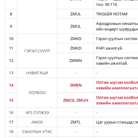
тоо: 30-110.
8
ZMUL
TRIGGER NOTAM
Аэродромын хяналтын
9
ZMUL
ийн өндөрт шувуудын
10
ZMKD
Гэрэл суултын систем
11
ZMKD
PAPI ажилгүй.
ГЭРЭЛ СУУЛТ
Гэрэл суултын систем
12
ZMMN
хэвийн ажилтай.
13
НАВИГАЦИ
-
-
Оптик шугам холбол
14
ZMBN
хэвийн ажиллагаат
ХОЛБОО
Оптик шугам холбол
15
ZMCD, ZMUH
хэвийн ажиллагаат
16
AFS СҮЛЖЭЭ
-
-
17
AWOS
ZMTL
Цаг уурын станцад гэ
18
САНСРЫН УТАС
-
-