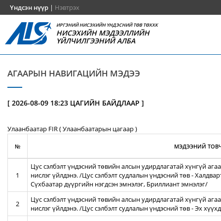
Үндсэн нүүр
|
Нэвтрэх
ИРГЭНИЙ НИСЭХИЙН ҮНДЭСНИЙ ТӨВ ТӨХХК
НИСЭХИЙН МЭДЭЭЛЛИЙН
ҮЙЛЧИЛГЭЭНИЙ АЛБА
АГААРЫН НАВИГАЦИЙН МЭДЭЭ
[ 2026-08-09 18:23 ЦАГИЙН БАЙДЛААР ]
Улаанбаатар FIR ( Улаанбаатарын цагаар )
№
МЭДЭЭНИЙ ТОВЧ
Цус сэлбэлт үндэсний төвийн алсын удирдлагатай хүнгүй агаа
1
нислэг үйлдэнэ. /Цус сэлбэлт судлалын үндэсний төв - Халдва
Сүхбаатар дүүргийн нэгдсэн эмнэлэг, Бриллиант эмнэлэг/
Цус сэлбэлт үндэсний төвийн алсын удирдлагатай хүнгүй агаа
2
нислэг үйлдэнэ. /Цус сэлбэлт судлалын үндэсний төв - Эх хүү