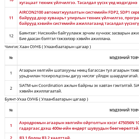
хугацаат техник үйлчилгээ. Тасалдал үүсэх үед мэдэгдэнэ
AIRCON2100 автоматжуулалтын системийн FDP2, SDP1 серв
11
байрууд дээр хуваарьт улирлын техник үйлчилгээ, прог
байрууд хэвийн системийн ажиллагаанд тасалдал үүсэхгү
Баянтээг: Нисэхийн байгууламж эрчим хүчнээс засварын ажил
12
Бие даасан бэлтгэл тэжээлээр хэвийн ажиллана.
Чингис Хаан ОУНБ ( Улаанбаатарын цагаар )
№
МЭДЭЭНИЙ ТОВЧ
Агаарын хөлгийн шатахууны нөөц багассан тул агаарын тээв
1
урьдчилан тохиролцсоны дагуу нислэг үйлдэх шаардлагатай.
SiATM-ын Coordination ажлын байрны эх хавтан гэмтэлтэй. S
2
хэвийн ажиллагаатай.
Буянт-Ухаа ОУНБ ( Улаанбаатарын цагаар )
№
МЭДЭЭНИЙ ТОВЧ
Аэродромын агаарын хөлгийн ойртолтын хэсэг 475056N 106
1
гадаргаас дээш 400м-ийн өндөрт шувуудын бөөгнөрөлтэй
2
ЯЗ 1 болон ЯЗ 2 хаалттай.