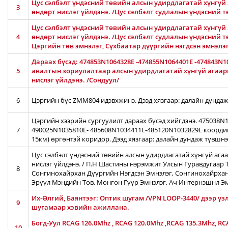
Цус сэлбэлт үндэсний төвийн алсын удирдлагатай хүнгүй 
3
өндөрт нислэг үйлдэнэ. /Цус сэлбэлт судлалын үндэсний 
Цус сэлбэлт үндэсний төвийн алсын удирдлагатай хүнгүй 
4
өндөрт нислэг үйлдэнэ. /Цус сэлбэлт судлалын үндэсний т
Цэргийн төв эмнэлэг, Сүхбаатар дүүргийн нэгдсэн эмнэлэ
Дараах бүсэд: 474853N1064328E -474855N1064401E -474843N1
5
авалтын зориулалтаар алсын удирдлагатай хүнгүй агаары
нислэг үйлдэнэ. /Сондуул/
6
Цэргийн бүс ZMM804 идэвхжинэ. Дээд хязгаар: далайн дундаж
Цэргийн хээрийн сургуулилт дараах бүсэд хийгдэнэ. 475038
7
490025N1035810E- 485608N1034411E-485120N1032829E коорди
15км) өргөнтэй коридор. Дээд хязгаар: далайн дундаж түвшн
Цус сэлбэлт үндэсний төвийн алсын удирдлагатай хүнгүй ага
нислэг үйлдэнэ. / П.Н Шастины нэрэмжит Улсын Гуравдугаар Т
8
Сонгинохайрхан Дүүргийн Нэгдсэн Эмнэлэг, Сонгинохайрхан
Эрүүл Мэндийн Төв, Мөнгөн Гүүр Эмнэлэг, Ач Интернэшнл Э
Их-Өлгий, Баянтээг: Оптик шугам /VPN LOOP-3440/ дээр үз
9
шугамаар хэвийн ажиллана.
Богд-Уул RCAG 126.0Mhz , RCAG 120.0Mhz ,RCAG 135.3Mhz, R
10