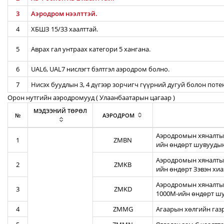
3
Аэродром нээлттэй.
4
ХБШЗ 15/33 хаалттай.
5
Аврах гал унтраах категори 5 хангана.
6
UAL6, UAL7 нислэгт бэлтгэл аэродром болно.
7
Нисэх буудлын 3, 4 дүгээр зорчигч гүүрний дугуй болон пот
Орон нутгийн аэродромууд ( Улаанбаатарын цагаар )
МЭДЭЭНИЙ ТӨРӨЛ
№
АЭРОДРОМ
Аэродромын хяналтын
1
ZMBN
ийн өндөрт шувуудын
Аэродромын хяналтын
2
ZMKB
ийн өндөрт Зэвэн хи
Аэродромын хяналтын
3
ZMKD
1000М-ийн өндөрт шу
4
ZMMG
Агаарын хөлгийн газ