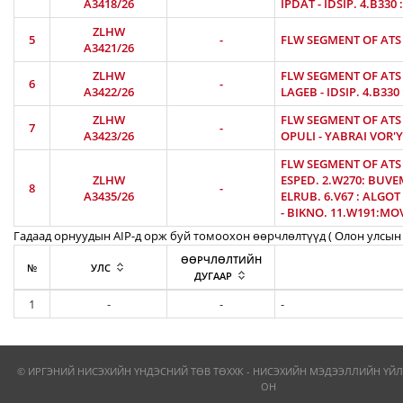
A3418/26
IPDAT - IDSIP. 4.B330
ZLHW
5
-
FLW SEGMENT OF ATS R
A3421/26
ZLHW
FLW SEGMENT OF ATS R
6
-
A3422/26
LAGEB - IDSIP. 4.B330
ZLHW
FLW SEGMENT OF ATS R
7
-
A3423/26
OPULI - YABRAI VOR'Y
FLW SEGMENT OF ATS 
ZLHW
ESPED. 2.W270: BUVEM
8
-
A3435/26
ELRUB. 6.V67 : ALGOT 
- BIKNO. 11.W191:MOV
Гадаад орнуудын AIP-д орж буй томоохон өөрчлөлтүүд ( Олон улсын 
ӨӨРЧЛӨЛТИЙН
№
УЛС
ДУГААР
1
-
-
-
© ИРГЭНИЙ НИСЭХИЙН ҮНДЭСНИЙ ТӨВ ТӨХХК - НИСЭХИЙН МЭДЭЭЛЛИЙН ҮЙЛ
ОН