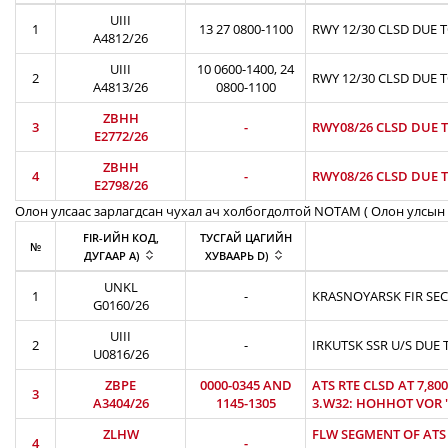
UIII
1
13 27 0800-1100
RWY 12/30 CLSD DUE 
A4812/26
UIII
10 0600-1400, 24
2
RWY 12/30 CLSD DUE 
A4813/26
0800-1100
ZBHH
3
-
RWY08/26 CLSD DUE T
E2772/26
ZBHH
4
-
RWY08/26 CLSD DUE T
E2798/26
Олон улсаас зарлагдсан чухал ач холбогдолтой NOTAM ( Олон улсын 
FIR-ИЙН КОД,
ТУСГАЙ ЦАГИЙН
№
ДУГААР A)
ХУВААРЬ D)
UNKL
1
-
KRASNOYARSK FIR SEC
G0160/26
UIII
2
-
IRKUTSK SSR U/S DUE 
U0816/26
ZBPE
0000-0345 AND
ATS RTE CLSD AT 7,8
3
A3404/26
1145-1305
3.W32: HOHHOT VOR 'H
ZLHW
FLW SEGMENT OF ATS R
4
-