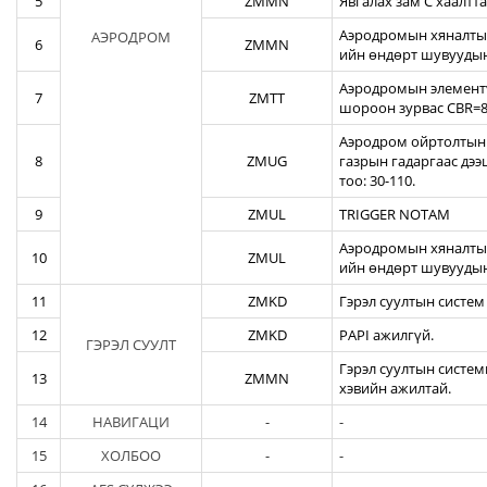
5
ZMMN
Явгалах зам С хаалтта
Аэродромын хяналтын
АЭРОДРОМ
6
ZMMN
ийн өндөрт шувуудын
Аэродромын элементү
7
ZMTT
шороон зурвас CBR=82
Аэродром ойртолтын б
8
ZMUG
газрын гадаргаас дэ
тоо: 30-110.
9
ZMUL
TRIGGER NOTAM
Аэродромын хяналтын
10
ZMUL
ийн өндөрт шувуудын
11
ZMKD
Гэрэл суултын систем
12
ZMKD
PAPI ажилгүй.
ГЭРЭЛ СУУЛТ
Гэрэл суултын систем
13
ZMMN
хэвийн ажилтай.
14
НАВИГАЦИ
-
-
15
ХОЛБОО
-
-