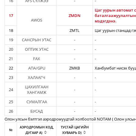
16
AFS СҮЛЖЭЭ
-
-
Цаг уурын автомат с
17
ZMDN
баталгаажуулалтын а
AWOS
мэдэгдэнэ.
18
ZMTL
Цаг уурын станцад гэ
19
САНСРЫН УТАС
-
-
20
ОПТИК УТАС
-
-
21
FAX
-
-
22
АПА/GPU
ZMKB
Ханбумбат нисэх бууд
23
ХАЛААГЧ
-
-
ЦАХИЛГААН
24
-
-
ХАНГАМЖ
25
СУМАЛГАА
-
-
26
БУСАД
-
-
Олон улсын бэлтгэл аэродромуудтай холбоотой NOTAM ( Oлон улсын
АЭРОДРОМЫН КОД,
ТУСГАЙ ЦАГИЙН
№
ДУГААР A)
ХУВААРЬ D)