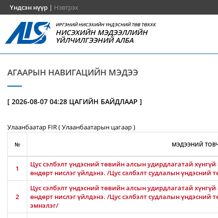
Үндсэн нүүр
|
Нэвтрэх
ИРГЭНИЙ НИСЭХИЙН ҮНДЭСНИЙ ТӨВ ТӨХХК
НИСЭХИЙН МЭДЭЭЛЛИЙН
ҮЙЛЧИЛГЭЭНИЙ АЛБА
АГААРЫН НАВИГАЦИЙН МЭДЭЭ
[ 2026-08-07 04:28 ЦАГИЙН БАЙДЛААР ]
Улаанбаатар FIR ( Улаанбаатарын цагаар )
№
МЭДЭЭНИЙ ТОВЧ
Цус сэлбэлт үндэсний төвийн алсын удирдлагатай хүнгүй 
1
өндөрт нислэг үйлдэнэ. /Цус сэлбэлт судлалын үндэсний т
Цус сэлбэлт үндэсний төвийн алсын удирдлагатай хүнгүй 
2
өндөрт нислэг үйлдэнэ. /Цус сэлбэлт судлалын үндэсний 
эмнэлэг/