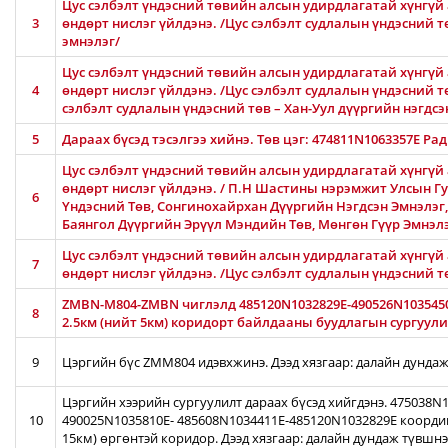
Цус сэлбэлт үндэсний төвийн алсын удирдлагатай хүнгүй 
3
өндөрт нислэг үйлдэнэ. /Цус сэлбэлт судлалын үндэсний 
эмнэлэг/
Цус сэлбэлт үндэсний төвийн алсын удирдлагатай хүнгүй 
4
өндөрт нислэг үйлдэнэ. /Цус сэлбэлт судлалын үндэсний тө
сэлбэлт судлалын үндэсний төв – Хан-Уул дүүргийн нэгдсэ
5
Дараах бүсэд тэсэлгээ хийнэ. Төв цэг: 474811N1063357E Ра
Цус сэлбэлт үндэсний төвийн алсын удирдлагатай хүнгүй 
өндөрт нислэг үйлдэнэ. / П.Н Шастины нэрэмжит Улсын Гу
6
Үндэсний Төв, Сонгинохайрхан Дүүргийн Нэгдсэн Эмнэлэг
Баянгол Дүүргийн Эрүүл Мэндийн Төв, Мөнгөн Гүүр Эмнэл
Цус сэлбэлт үндэсний төвийн алсын удирдлагатай хүнгүй 
7
өндөрт нислэг үйлдэнэ. /Цус сэлбэлт судлалын үндэсний 
ZMBN-M804-ZMBN чиглэлд 485120N1032829E-490526N103545
8
2.5км (нийт 5км) коридорт байлдааны буудлагын сургуулил
9
Цэргийн бүс ZMM804 идэвхжинэ. Дээд хязгаар: далайн дундаж
Цэргийн хээрийн сургуулилт дараах бүсэд хийгдэнэ. 475038
10
490025N1035810E- 485608N1034411E-485120N1032829E коорди
15км) өргөнтэй коридор. Дээд хязгаар: далайн дундаж түвшн