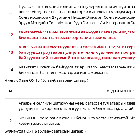
Цус сэлбэлт үндэсний төвийн алсын удирдлагатай хүнгүй ага
нислэг үйлдэнэ. / П.Н Шастины нэрэмжит Улсын Гуравдугаар Т
11
Сонгинохайрхан Дүүргийн Нэгдсэн Эмнэлэг, Сонгинохайрхан
Эрүүл Мэндийн Төв, Мөнгөн Гүүр Эмнэлэг, Ач Интернэшнл Э
Хэнгэрэгтэй: 10кВ-н цахилгаан дамжуулах агаарын шугамын
12
Бие даасан бэлтгэл тэжээлээр хэвийн ажиллана.
AIRCON2100 автоматжуулалтын системийн FDP2, SDP1 серв
13
байрууд дээр хуваарьт улирлын техник үйлчилгээ, прог
байрууд хэвийн системийн ажиллагаанд тасалдал үүсэхгү
Баянтээг: Нисэхийн байгууламж эрчим хүчнээс засварын ажил
14
Бие даасан бэлтгэл тэжээлээр хэвийн ажиллана.
Чингис Хаан ОУНБ ( Улаанбаатарын цагаар )
№
МЭДЭЭНИЙ ТОВЧ
Агаарын хөлгийн шатахууны нөөц багассан тул агаарын тээв
1
урьдчилан тохиролцсоны дагуу нислэг үйлдэх шаардлагатай.
SiATM-ын Coordination ажлын байрны эх хавтан гэмтэлтэй. S
2
хэвийн ажиллагаатай.
Буянт-Ухаа ОУНБ ( Улаанбаатарын цагаар )