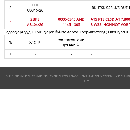
UIII
2
-
IRKUTSK SSR U/S DUE 
U0816/26
ZBPE
0000-0345 AND
ATS RTE CLSD AT 7,8
3
A3404/26
1145-1305
3.W32: HOHHOT VOR 'H
Гадаад орнуудын AIP-д орж буй томоохон өөрчлөлтүүд ( Олон улсын 
ӨӨРЧЛӨЛТИЙН
№
УЛС
ДУГААР
1
-
-
-
© ИРГЭНИЙ НИСЭХИЙН ҮНДЭСНИЙ ТӨВ ТӨХХК - НИСЭХИЙН МЭДЭЭЛЛИЙН ҮЙЛ
ОН