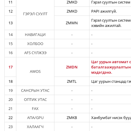
11
ZMKD
Гэрэл суултын систем
12
ZMKD
PAPI ажилгүй.
ГЭРЭЛ СУУЛТ
Гэрэл суултын систем
13
ZMMN
хэвийн ажилтай.
14
НАВИГАЦИ
-
-
15
ХОЛБОО
-
-
16
AFS СҮЛЖЭЭ
-
-
Цаг уурын автомат с
17
ZMDN
баталгаажуулалтын а
AWOS
мэдэгдэнэ.
18
ZMTL
Цаг уурын станцад гэ
19
САНСРЫН УТАС
-
-
20
ОПТИК УТАС
-
-
21
FAX
-
-
22
АПА/GPU
ZMKB
Ханбумбат нисэх бууд
23
ХАЛААГЧ
-
-