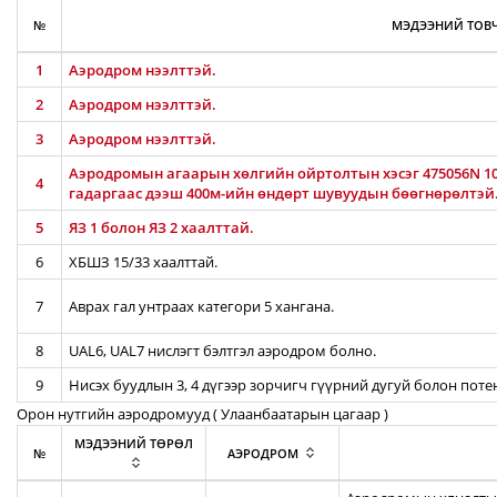
№
МЭДЭЭНИЙ ТОВЧ
1
Аэродром нээлттэй.
2
Аэродром нээлттэй.
3
Аэродром нээлттэй.
Аэродромын агаарын хөлгийн ойртолтын хэсэг 475056N 106
4
гадаргаас дээш 400м-ийн өндөрт шувуудын бөөгнөрөлтэй
5
ЯЗ 1 болон ЯЗ 2 хаалттай.
6
ХБШЗ 15/33 хаалттай.
7
Аврах гал унтраах категори 5 хангана.
8
UAL6, UAL7 нислэгт бэлтгэл аэродром болно.
9
Нисэх буудлын 3, 4 дүгээр зорчигч гүүрний дугуй болон пот
Орон нутгийн аэродромууд ( Улаанбаатарын цагаар )
МЭДЭЭНИЙ ТӨРӨЛ
№
АЭРОДРОМ