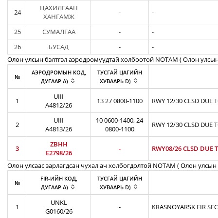
ЦАХИЛГААН
24
-
-
ХАНГАМЖ
25
СУМАЛГАА
-
-
26
БУСАД
-
-
Олон улсын бэлтгэл аэродромуудтай холбоотой NOTAM ( Oлон улсын
АЭРОДРОМЫН КОД,
ТУСГАЙ ЦАГИЙН
№
ДУГААР A)
ХУВААРЬ D)
UIII
1
13 27 0800-1100
RWY 12/30 CLSD DUE 
A4812/26
UIII
10 0600-1400, 24
2
RWY 12/30 CLSD DUE 
A4813/26
0800-1100
ZBHH
3
-
RWY08/26 CLSD DUE T
E2798/26
Олон улсаас зарлагдсан чухал ач холбогдолтой NOTAM ( Олон улсын 
FIR-ИЙН КОД,
ТУСГАЙ ЦАГИЙН
№
ДУГААР A)
ХУВААРЬ D)
UNKL
1
-
KRASNOYARSK FIR SEC
G0160/26