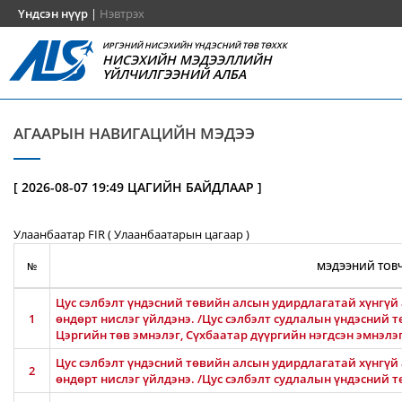
Үндсэн нүүр
|
Нэвтрэх
ИРГЭНИЙ НИСЭХИЙН ҮНДЭСНИЙ ТӨВ ТӨХХК
НИСЭХИЙН МЭДЭЭЛЛИЙН
ҮЙЛЧИЛГЭЭНИЙ АЛБА
АГААРЫН НАВИГАЦИЙН МЭДЭЭ
[ 2026-08-07 19:49 ЦАГИЙН БАЙДЛААР ]
Улаанбаатар FIR ( Улаанбаатарын цагаар )
№
МЭДЭЭНИЙ ТОВЧ
Цус сэлбэлт үндэсний төвийн алсын удирдлагатай хүнгүй 
1
өндөрт нислэг үйлдэнэ. /Цус сэлбэлт судлалын үндэсний т
Цэргийн төв эмнэлэг, Сүхбаатар дүүргийн нэгдсэн эмнэлэ
Цус сэлбэлт үндэсний төвийн алсын удирдлагатай хүнгүй 
2
өндөрт нислэг үйлдэнэ. /Цус сэлбэлт судлалын үндэсний т