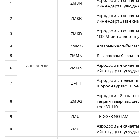
Аэродромын хяналтын
1
ZMBN
ийн өндөрт шувуудын
Аэродромын хяналтын
2
ZMKB
ийн өндөрт Зэвэн хи
Аэродромын хяналтын
3
ZMKD
1000М-ийн өндөрт шу
4
ZMMG
Агаарын хөлгийн газ
5
ZMMN
Явгалах зам С хаалтта
Аэродромын хяналтын
АЭРОДРОМ
6
ZMMN
ийн өндөрт шувуудын
Аэродромын элементү
7
ZMTT
шороон зурвас CBR=82
Аэродром ойртолтын б
8
ZMUG
газрын гадаргаас дэ
тоо: 30-110.
9
ZMUL
TRIGGER NOTAM
Аэродромын хяналтын
10
ZMUL
ийн өндөрт шувуудын