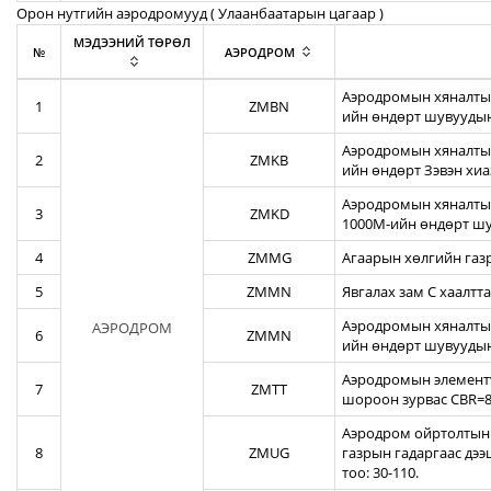
Орон нутгийн аэродромууд ( Улаанбаатарын цагаар )
МЭДЭЭНИЙ ТӨРӨЛ
№
АЭРОДРОМ
Аэродромын хяналтын
1
ZMBN
ийн өндөрт шувуудын
Аэродромын хяналтын
2
ZMKB
ийн өндөрт Зэвэн хи
Аэродромын хяналтын
3
ZMKD
1000М-ийн өндөрт шу
4
ZMMG
Агаарын хөлгийн газ
5
ZMMN
Явгалах зам С хаалтта
Аэродромын хяналтын
АЭРОДРОМ
6
ZMMN
ийн өндөрт шувуудын
Аэродромын элементү
7
ZMTT
шороон зурвас CBR=82
Аэродром ойртолтын б
8
ZMUG
газрын гадаргаас дэ
тоо: 30-110.