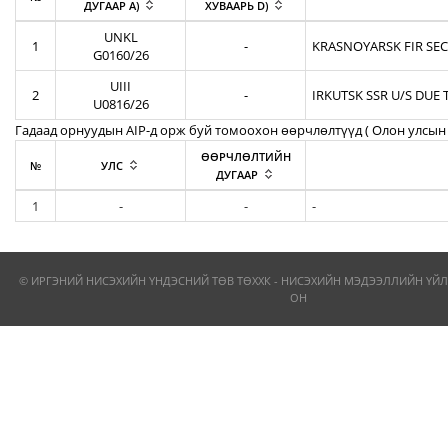
ДУГААР A)
ХУВААРЬ D)
UNKL
1
-
KRASNOYARSK FIR SEC
G0160/26
UIII
2
-
IRKUTSK SSR U/S DUE 
U0816/26
Гадаад орнуудын AIP-д орж буй томоохон өөрчлөлтүүд ( Олон улсын 
ӨӨРЧЛӨЛТИЙН
№
УЛС
ДУГААР
1
-
-
-
© ИРГЭНИЙ НИСЭХИЙН ҮНДЭСНИЙ ТӨВ ТӨХХК - НИСЭХИЙН МЭДЭЭЛЛИЙН ҮЙЛ
ОН