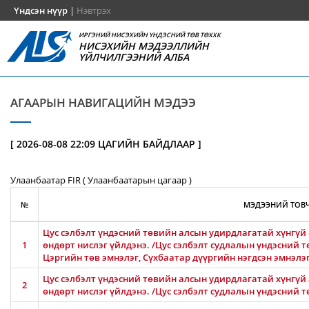
Үндсэн нүүр
|
Нэвтрэх
ИРГЭНИЙ НИСЭХИЙН ҮНДЭСНИЙ ТӨВ ТӨХХК
НИСЭХИЙН МЭДЭЭЛЛИЙН
ҮЙЛЧИЛГЭЭНИЙ АЛБА
АГААРЫН НАВИГАЦИЙН МЭДЭЭ
[ 2026-08-08 22:09 ЦАГИЙН БАЙДЛААР ]
Улаанбаатар FIR ( Улаанбаатарын цагаар )
№
МЭДЭЭНИЙ ТОВЧ
Цус сэлбэлт үндэсний төвийн алсын удирдлагатай хүнгүй 
1
өндөрт нислэг үйлдэнэ. /Цус сэлбэлт судлалын үндэсний т
Цэргийн төв эмнэлэг, Сүхбаатар дүүргийн нэгдсэн эмнэлэ
Цус сэлбэлт үндэсний төвийн алсын удирдлагатай хүнгүй 
2
өндөрт нислэг үйлдэнэ. /Цус сэлбэлт судлалын үндэсний т