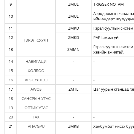
9
ZMUL
TRIGGER NOTAM
Аэродромын хяналтын
10
ZMUL
ийн өндөрт шувуудын
11
ZMKD
Гэрэл суултын систем
12
ZMKD
PAPI ажилгүй.
ГЭРЭЛ СУУЛТ
Гэрэл суултын систем
13
ZMMN
хэвийн ажилтай.
14
НАВИГАЦИ
-
-
15
ХОЛБОО
-
-
16
AFS СҮЛЖЭЭ
-
-
17
AWOS
ZMTL
Цаг уурын станцад гэ
18
САНСРЫН УТАС
-
-
19
ОПТИК УТАС
-
-
20
FAX
-
-
21
АПА/GPU
ZMKB
Ханбумбат нисэх бууд