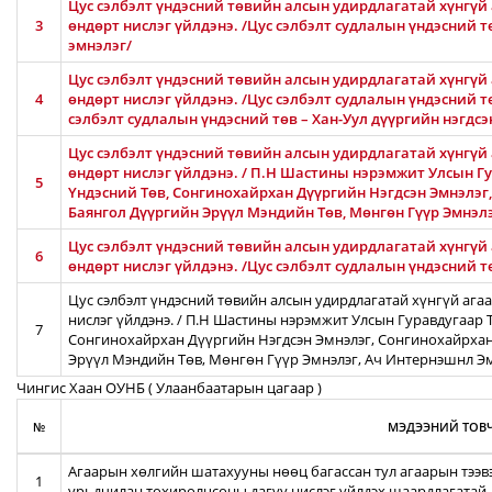
Цус сэлбэлт үндэсний төвийн алсын удирдлагатай хүнгүй 
3
өндөрт нислэг үйлдэнэ. /Цус сэлбэлт судлалын үндэсний 
эмнэлэг/
Цус сэлбэлт үндэсний төвийн алсын удирдлагатай хүнгүй 
4
өндөрт нислэг үйлдэнэ. /Цус сэлбэлт судлалын үндэсний тө
сэлбэлт судлалын үндэсний төв – Хан-Уул дүүргийн нэгдсэ
Цус сэлбэлт үндэсний төвийн алсын удирдлагатай хүнгүй 
өндөрт нислэг үйлдэнэ. / П.Н Шастины нэрэмжит Улсын Гу
5
Үндэсний Төв, Сонгинохайрхан Дүүргийн Нэгдсэн Эмнэлэг
Баянгол Дүүргийн Эрүүл Мэндийн Төв, Мөнгөн Гүүр Эмнэл
Цус сэлбэлт үндэсний төвийн алсын удирдлагатай хүнгүй 
6
өндөрт нислэг үйлдэнэ. /Цус сэлбэлт судлалын үндэсний 
Цус сэлбэлт үндэсний төвийн алсын удирдлагатай хүнгүй ага
нислэг үйлдэнэ. / П.Н Шастины нэрэмжит Улсын Гуравдугаар Т
7
Сонгинохайрхан Дүүргийн Нэгдсэн Эмнэлэг, Сонгинохайрхан
Эрүүл Мэндийн Төв, Мөнгөн Гүүр Эмнэлэг, Ач Интернэшнл Э
Чингис Хаан ОУНБ ( Улаанбаатарын цагаар )
№
МЭДЭЭНИЙ ТОВЧ
Агаарын хөлгийн шатахууны нөөц багассан тул агаарын тээв
1
урьдчилан тохиролцсоны дагуу нислэг үйлдэх шаардлагатай.