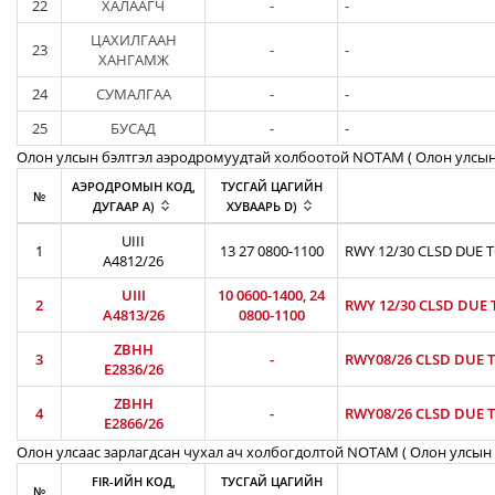
22
ХАЛААГЧ
-
-
ЦАХИЛГААН
23
-
-
ХАНГАМЖ
24
СУМАЛГАА
-
-
25
БУСАД
-
-
Олон улсын бэлтгэл аэродромуудтай холбоотой NOTAM ( Oлон улсын
АЭРОДРОМЫН КОД,
ТУСГАЙ ЦАГИЙН
№
ДУГААР A)
ХУВААРЬ D)
UIII
1
13 27 0800-1100
RWY 12/30 CLSD DUE 
A4812/26
UIII
10 0600-1400, 24
2
RWY 12/30 CLSD DUE 
A4813/26
0800-1100
ZBHH
3
-
RWY08/26 CLSD DUE T
E2836/26
ZBHH
4
-
RWY08/26 CLSD DUE T
E2866/26
Олон улсаас зарлагдсан чухал ач холбогдолтой NOTAM ( Олон улсын 
FIR-ИЙН КОД,
ТУСГАЙ ЦАГИЙН
№