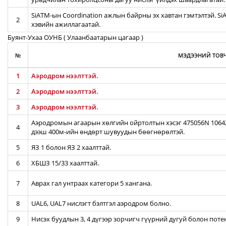
SiATM-ын Coordination ажлын байрны эх хавтан гэмтэлтэй. S
2
хэвийн ажиллагаатай.
Буянт-Ухаа ОУНБ ( Улаанбаатарын цагаар )
№
МЭДЭЭНИЙ ТОВЧ
1
Аэродром нээлттэй.
2
Аэродром нээлттэй.
3
Аэродром нээлттэй.
Аэродромын агаарын хөлгийн ойртолтын хэсэг 475056N 106422
4
дээш 400м-ийн өндөрт шувуудын бөөгнөрөлтэй.
5
ЯЗ 1 болон ЯЗ 2 хаалттай.
6
ХБШЗ 15/33 хаалттай.
7
Аврах гал унтраах категори 5 хангана.
8
UAL6, UAL7 нислэгт бэлтгэл аэродром болно.
9
Нисэх буудлын 3, 4 дүгээр зорчигч гүүрний дугуй болон пот