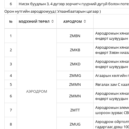
6
Нисэх буудлын 3, 4 дүгээр зорчигч гүүрний дугуй болон пот
Орон нутгийн аэродромууд ( Улаанбаатарын цагаар )
№
МЭДЭЭНИЙ ТӨРӨЛ
АЭРОДРОМ
Аэродромын хянал
1
ZMBN
өндөрт шувуудын 
Аэродромын хяналт
2
ZMKB
өндөрт Зэвэн хиа
Аэродромын хянал
3
ZMKD
өндөрт шувуудын 
4
ZMMG
Агаарын хөлгийн г
5
ZMMN
Явгалах зам С хаал
АЭРОДРОМ
Аэродромын хяналт
6
ZMMN
өндөрт шувуудын 
Аэродромын элеме
7
ZMTT
шороон зурвас CBR
Аэродром ойртолты
8
ZMUG
гадаргаас дээш 10