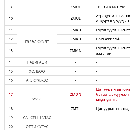
9
ZMUL
TRIGGER NOTAM
Аэродромын хянал
10
ZMUL
өндөрт шувуудын 
11
ZMKD
Гэрэл суултын сис
12
ZMKD
PAPI ажилгүй.
ГЭРЭЛ СУУЛТ
Гэрэл суултын сис
13
ZMMN
ажилтай.
14
НАВИГАЦИ
-
-
15
ХОЛБОО
-
-
16
AFS СҮЛЖЭЭ
-
-
Цаг уурын автома
17
ZMDN
баталгаажуулалты
AWOS
мэдэгдэнэ.
18
ZMTL
Цаг уурын станцад
19
САНСРЫН УТАС
-
-
20
ОПТИК УТАС
-
-