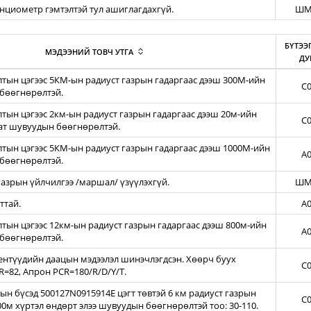
енциометр гэмтэлтэй тул ашиглагдахгүй.
ШМ
БҮТЭЭ
МЭДЭЭНИЙ ТОВЧ УТГА
ДУ
тын цэгээс 5КМ-ын радиуст газрын гадаргаас дээш 300М-ийн
C0
бөөгнөрөлтэй.
ын цэгээс 2км-ын радиуст газрын гадаргаас дээш 20м-ийн
C0
зат шувуудын бөөгнөрөлтэй.
тын цэгээс 5КМ-ын радиуст газрын гадаргаас дээш 1000М-ийн
A0
бөөгнөрөлтэй.
азрын үйлчилгээ /маршал/ үзүүлэхгүй.
ШМ
ттай.
A0
ын цэгээс 12км-ын радиуст газрын гадаргаас дээш 800м-ийн
A0
бөөгнөрөлтэй.
нтүүдийн даацын мэдээлэл шинэчлэгдсэн. Хөөрч буух
C0
=82, Апрон PCR=180/R/D/Y/T.
н бүсэд 500127N0915914E цэгт төвтэй 6 км радиуст газрын
C0
00м хүртэл өндөрт элээ шувуудын бөөгнөрөлтэй тоо: 30-110.