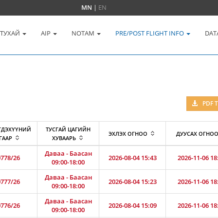
MN
|
EN
 ТУХАЙ
AIP
NOTAM
PRE/POST FLIGHT INFO
DAT
PDF 
ГДЭХҮҮНИЙ
ТУСГАЙ ЦАГИЙН
ЭХЛЭХ ОГНОО
ДУУСАХ ОГНО
ГААР
ХУВААРЬ
Даваа - Баасан
778/26
2026-08-04 15:43
2026-11-06 18
09:00-18:00
Даваа - Баасан
777/26
2026-08-04 15:23
2026-11-06 18
09:00-18:00
Даваа - Баасан
776/26
2026-08-04 15:09
2026-11-06 18
09:00-18:00