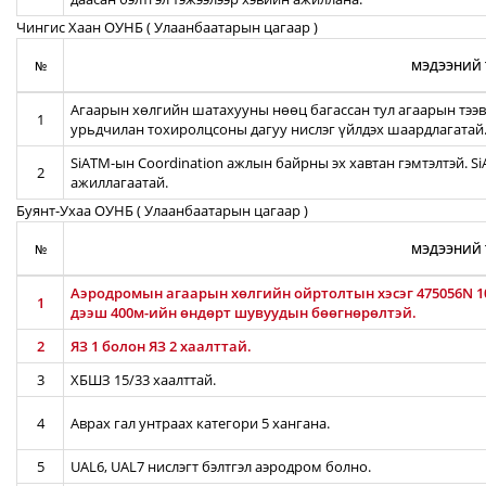
Чингис Хаан ОУНБ ( Улаанбаатарын цагаар )
№
МЭДЭЭНИЙ 
Агаарын хөлгийн шатахууны нөөц багассан тул агаарын тээв
1
урьдчилан тохиролцсоны дагуу нислэг үйлдэх шаардлагатай
SiATM-ын Coordination ажлын байрны эх хавтан гэмтэлтэй. S
2
ажиллагаатай.
Буянт-Ухаа ОУНБ ( Улаанбаатарын цагаар )
№
МЭДЭЭНИЙ 
Аэродромын агаарын хөлгийн ойртолтын хэсэг 475056N 10
1
дээш 400м-ийн өндөрт шувуудын бөөгнөрөлтэй.
2
ЯЗ 1 болон ЯЗ 2 хаалттай.
3
ХБШЗ 15/33 хаалттай.
4
Аврах гал унтраах категори 5 хангана.
5
UAL6, UAL7 нислэгт бэлтгэл аэродром болно.