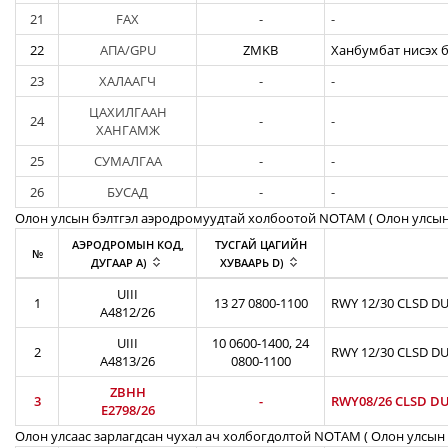
21
FAX
-
-
22
АПА/GPU
ZMKB
Ханбумбат нисэх б
23
ХАЛААГЧ
-
-
ЦАХИЛГААН
24
-
-
ХАНГАМЖ
25
СУМАЛГАА
-
-
26
БУСАД
-
-
Олон улсын бэлтгэл аэродромуудтай холбоотой NOTAM ( Oлон улсын
АЭРОДРОМЫН КОД,
ТУСГАЙ ЦАГИЙН
№
ДУГААР A)
ХУВААРЬ D)
UIII
1
13 27 0800-1100
RWY 12/30 CLSD DU
A4812/26
UIII
10 0600-1400, 24
2
RWY 12/30 CLSD DU
A4813/26
0800-1100
ZBHH
3
-
RWY08/26 CLSD DU
E2798/26
Олон улсаас зарлагдсан чухал ач холбогдолтой NOTAM ( Олон улсын 