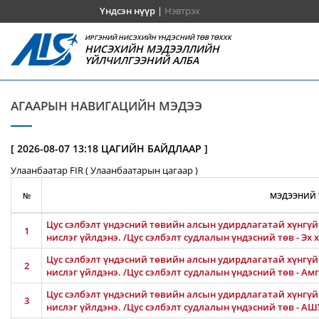
Үндсэн нүүр
|
Нэвтрэх
ИРГЭНИЙ НИСЭХИЙН ҮНДЭСНИЙ ТӨВ ТӨХХК
НИСЭХИЙН МЭДЭЭЛЛИЙН
ҮЙЛЧИЛГЭЭНИЙ АЛБА
АГААРЫН НАВИГАЦИЙН МЭДЭЭ
[ 2026-08-07 13:18 ЦАГИЙН БАЙДЛААР ]
Улаанбаатар FIR ( Улаанбаатарын цагаар )
№
МЭДЭЭНИЙ 
Цус сэлбэлт үндэсний төвийн алсын удирдлагатай хүнгүй 
1
нислэг үйлдэнэ. /Цус сэлбэлт судлалын үндэсний төв - Эх
Цус сэлбэлт үндэсний төвийн алсын удирдлагатай хүнгүй 
2
нислэг үйлдэнэ. /Цус сэлбэлт судлалын үндэсний төв - 
Цус сэлбэлт үндэсний төвийн алсын удирдлагатай хүнгүй 
3
нислэг үйлдэнэ. /Цус сэлбэлт судлалын үндэсний төв - 