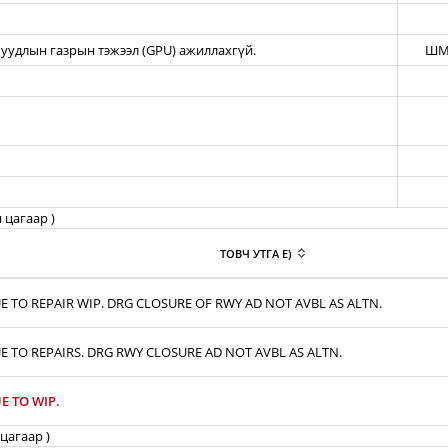
уудлын газрын тэжээл (GPU) ажиллахгүй.
ШМ
 цагаар )
ТОВЧ УТГА E)
E TO REPAIR WIP. DRG CLOSURE OF RWY AD NOT AVBL AS ALTN.
E TO REPAIRS. DRG RWY CLOSURE AD NOT AVBL AS ALTN.
E TO WIP.
цагаар )