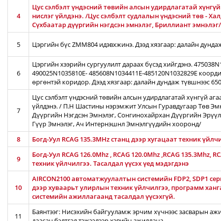
Цус сэлбэлт үндэсний төвийн алсын удирдлагатай хүнгүй 
4
нислэг үйлдэнэ. /Цус сэлбэлт судлалын үндэсний төв - Ха
Сүхбаатар дүүргийн нэгдсэн эмнэлэг, Бриллиант эмнэлэг/
5
Цэргийн бүс ZMM804 идэвхжинэ. Дээд хязгаар: далайн дунда
Цэргийн хээрийн сургуулилт дараах бүсэд хийгдэнэ. 475038
6
490025N1035810E- 485608N1034411E-485120N1032829E коорди
өргөнтэй коридор. Дээд хязгаар: далайн дундаж түвшнээс 65
Цус сэлбэлт үндэсний төвийн алсын удирдлагатай хүнгүй ага
үйлдэнэ. / П.Н Шастины нэрэмжит Улсын Гуравдугаар Төв Эм
7
Дүүргийн Нэгдсэн Эмнэлэг, Сонгинохайрхан Дүүргийн Эрүүл
Гүүр Эмнэлэг, Ач Интернэшнл Эмнэлгүүдийн хооронд/
8
Богд-Уул RCAG 135.3MHz станц дээр хугацаат техник үйлчи
Богд-Уул RCAG 126.0Mhz , RCAG 120.0Mhz ,RCAG 135.3Mhz, R
9
техник үйлчилгээ. Тасалдал үүсэх үед мэдэгдэнэ
AIRCON2100 автоматжуулалтын системийн FDP2, SDP1 серв
10
дээр хуваарьт улирлын техник үйлчилгээ, программ хан
системийн ажиллагаанд тасалдал үүсэхгүй.
Баянтээг: Нисэхийн байгууламж эрчим хүчнээс засварын ажил
11
даасан бэлтгэл тэжээлээр хэвийн ажиллана.