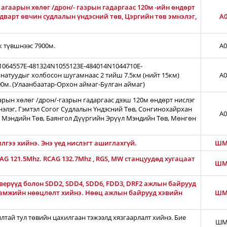
агаарын хөлөг /дрон/- газрын гадаргаас 120м -ийн өндөрт
лдварт өвчин судлалын үндэсний төв, Цэргийн төв эмнэлэг,
A0
ж түвшнээс 7900м.
A0
N1064557E-481324N1055123E-484014N1044710E-
натуудыг холбосон шугамнаас 2 тийш 7.5км (нийт 15км)
A0
00м. (Улаанбаатар-Орхон аймаг-Булган аймаг)
арын хөлөг /дрон/-газрын гадаргаас дээш 120м өндөрт нислэг
нэлэг, Гэмтэл Согог Судлалын Үндэсний Төв, Сонгинохайрхан
A0
 Мэндийн Төв, Баянгол Дүүргийн Эрүүл Мэндийн Төв, Мөнгөн
лгээ хийнэ. Энэ үед нислэгт ашиглахгүй.
ШМ
CAG 121.5Mhz. RCAG 132.7Mhz , RGS, MW станцуудөд хугацаат
ШМ
ерүүд болон SDD2, SDD4, SDD6, FDD3, DRF2 ажлын байрууд
гамжийн нөөцлөлт хийнэ. Нөөц ажлын байрууд хэвийн
ШМ
тай тул төвийн цахилгаан тэжээлд хязгаарлалт хийнэ. Бие
ШМ