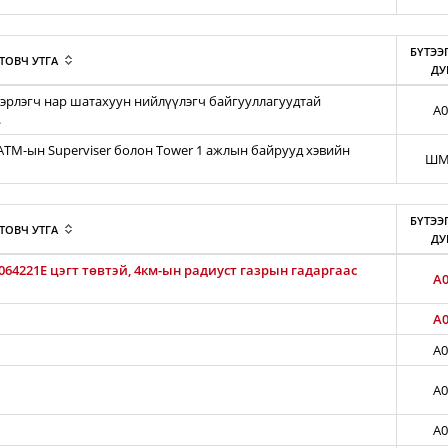
БҮТЭЭ
ТОВЧ УТГА
ДУ
эрлэгч нар шатахуун нийлүүлэгч байгууллагуудтай
A0
.
iATM-ын Superviser болон Tower 1 ажлын байрууд хэвийн
ШМ
БҮТЭЭ
ТОВЧ УТГА
ДУ
64221E цэгт төвтэй, 4км-ын радиуст газрын гадаргаас
A0
A0
A0
A0
A0