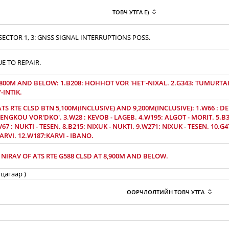
ТОВЧ УТГА E)
ECTOR 1, 3: GNSS SIGNAL INTERRUPTIONS POSS.
UE TO REPAIR.
,800M AND BELOW: 1.B208: HOHHOT VOR 'HET'-NIXAL. 2.G343: TUMURTAI 
-INTIK.
S RTE CLSD BTN 5,100M(INCLUSIVE) AND 9,200M(INCLUSIVE): 1.W66 : D
ENGKOU VOR'DKO'. 3.W28 : KEVOB - LAGEB. 4.W195: ALGOT - MORIT. 5.B33
67 : NUKTI - TESEN. 8.B215: NIXUK - NUKTI. 9.W271: NIXUK - TESEN. 10.G
ARVI. 12.W187:KARVI - IBANO.
NIRAV OF ATS RTE G588 CLSD AT 8,900M AND BELOW.
цагаар )
ӨӨРЧЛӨЛТИЙН ТОВЧ УТГА