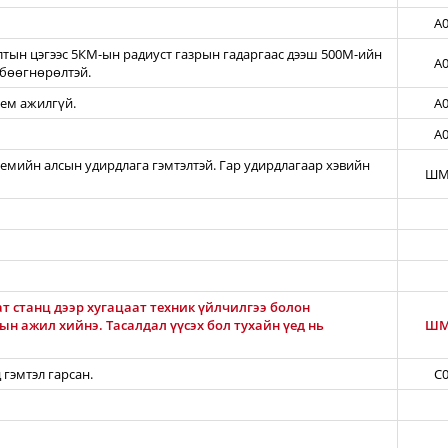
A0
тын цэгээс 5КМ-ын радиуст газрын гадаргаас дээш 500М-ийн
A0
бөөгнөрөлтэй.
тем ажилгүй.
A0
A0
темийн алсын удирдлага гэмтэлтэй. Гар удирдлагаар хэвийн
ШМ
т станц дээр хугацаат техник үйлчилгээ болон
н ажил хийнэ. Тасалдал үүсэх бол тухайн үед нь
ШМ
 гэмтэл гарсан.
C0