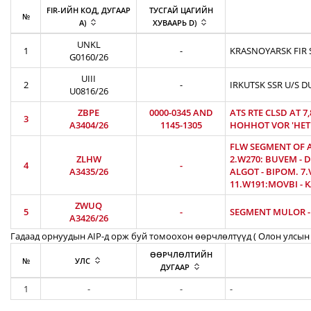
FIR-ИЙН КОД, ДУГААР
ТУСГАЙ ЦАГИЙН
№
A)
ХУВААРЬ D)
UNKL
1
-
KRASNOYARSK FIR S
G0160/26
UIII
2
-
IRKUTSK SSR U/S D
U0816/26
ZBPE
0000-0345 AND
ATS RTE CLSD AT 7
3
A3404/26
1145-1305
HOHHOT VOR 'HET'
FLW SEGMENT OF AT
ZLHW
2.W270: BUVEM - D
4
-
A3435/26
ALGOT - BIPOM. 7.V
11.W191:MOVBI - K
ZWUQ
5
-
SEGMENT MULOR - 
A3426/26
Гадаад орнуудын AIP-д орж буй томоохон өөрчлөлтүүд ( Олон улсын 
ӨӨРЧЛӨЛТИЙН
№
УЛС
ДУГААР
1
-
-
-