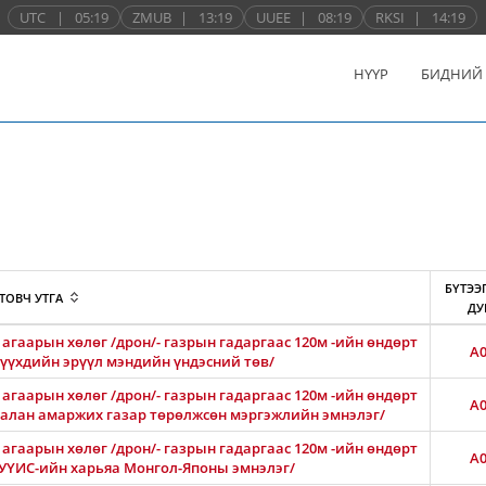
UTC
|
05:19
ZMUB
|
13:19
UUEE
|
08:19
RKSI
|
14:19
НҮҮР
БИДНИЙ
БҮТЭЭ
ТОВЧ УТГА
ДУ
агаарын хөлөг /дрон/- газрын гадаргаас 120м -ийн өндөрт
A0
 хүүхдийн эрүүл мэндийн үндэсний төв/
агаарын хөлөг /дрон/- газрын гадаргаас 120м -ийн өндөрт
A0
Амгалан амаржих газар төрөлжсөн мэргэжлийн эмнэлэг/
агаарын хөлөг /дрон/- газрын гадаргаас 120м -ийн өндөрт
A0
АШУҮИС-ийн харьяа Монгол-Японы эмнэлэг/