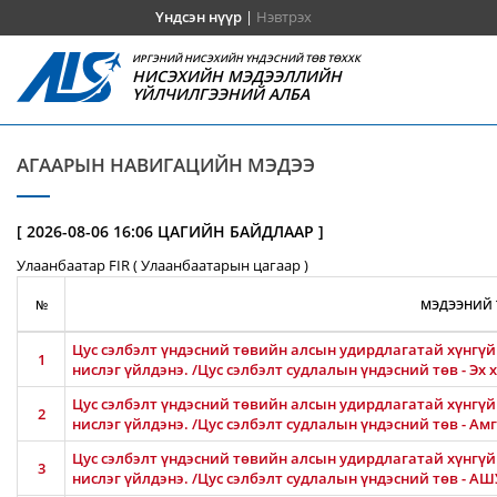
Үндсэн нүүр
|
Нэвтрэх
ИРГЭНИЙ НИСЭХИЙН ҮНДЭСНИЙ ТӨВ ТӨХХК
НИСЭХИЙН МЭДЭЭЛЛИЙН
ҮЙЛЧИЛГЭЭНИЙ АЛБА
АГААРЫН НАВИГАЦИЙН МЭДЭЭ
[ 2026-08-06 16:06 ЦАГИЙН БАЙДЛААР ]
Улаанбаатар FIR ( Улаанбаатарын цагаар )
№
МЭДЭЭНИЙ 
Цус сэлбэлт үндэсний төвийн алсын удирдлагатай хүнгүй 
1
нислэг үйлдэнэ. /Цус сэлбэлт судлалын үндэсний төв - Эх
Цус сэлбэлт үндэсний төвийн алсын удирдлагатай хүнгүй 
2
нислэг үйлдэнэ. /Цус сэлбэлт судлалын үндэсний төв - 
Цус сэлбэлт үндэсний төвийн алсын удирдлагатай хүнгүй 
3
нислэг үйлдэнэ. /Цус сэлбэлт судлалын үндэсний төв - 