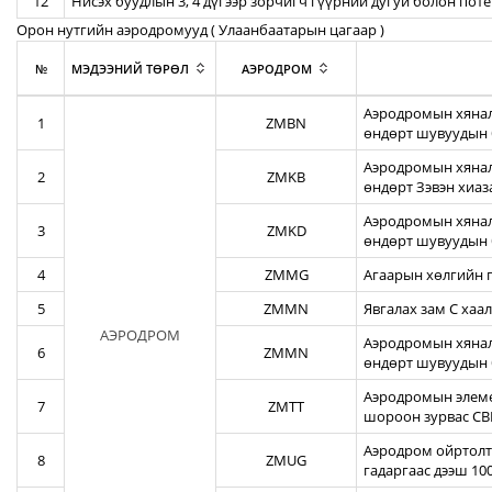
12
Нисэх буудлын 3, 4 дүгээр зорчигч гүүрний дугуй болон пот
Орон нутгийн аэродромууд ( Улаанбаатарын цагаар )
№
МЭДЭЭНИЙ ТӨРӨЛ
АЭРОДРОМ
Аэродромын хянал
1
ZMBN
өндөрт шувуудын 
Аэродромын хяналт
2
ZMKB
өндөрт Зэвэн хиа
Аэродромын хянал
3
ZMKD
өндөрт шувуудын 
4
ZMMG
Агаарын хөлгийн г
5
ZMMN
Явгалах зам С хаал
АЭРОДРОМ
Аэродромын хяналт
6
ZMMN
өндөрт шувуудын 
Аэродромын элеме
7
ZMTT
шороон зурвас CBR
Аэродром ойртолты
8
ZMUG
гадаргаас дээш 10