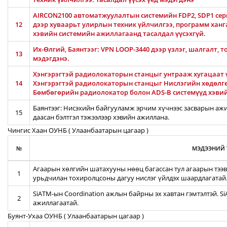
AIRCON2100 автоматжуулалтын системийн FDP2, SDP1 серв
12
дээр хуваарьт улирлын техник үйлчилгээ, программ хан
хэвийн системийн ажиллагаанд тасалдал үүсэхгүй.
Их-Өлгий, Баянтээг: VPN LOOP-3440 дээр үзлэг, шалгалт, 
13
мэдэгдэнэ.
Хэнгэрэгтэй радиолокаторын станцыг унтрааж хугацаат ү
14
Хэнгэрэгтэй радиолокаторын станцыг Нислэгийн хөдөлг
Бөмбөгөрийн радиолокатор болон ADS-B системүүд хэви
Баянтээг: Нисэхийн байгууламж эрчим хүчнээс засварын ажил
15
даасан бэлтгэл тэжээлээр хэвийн ажиллана.
Чингис Хаан ОУНБ ( Улаанбаатарын цагаар )
№
МЭДЭЭНИЙ 
Агаарын хөлгийн шатахууны нөөц багассан тул агаарын тээв
1
урьдчилан тохиролцсоны дагуу нислэг үйлдэх шаардлагатай
SiATM-ын Coordination ажлын байрны эх хавтан гэмтэлтэй. S
2
ажиллагаатай.
Буянт-Ухаа ОУНБ ( Улаанбаатарын цагаар )