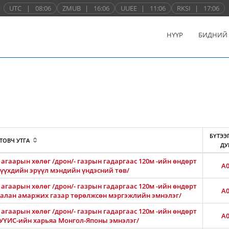
UTC
|
08:06
ZMUB
|
16:06
UUEE
|
11:06
RKSI
|
17:06
НҮҮР
БИДНИЙ
БҮТЭЭ
ТОВЧ УТГА
ДУ
агаарын хөлөг /дрон/- газрын гадаргаас 120м -ийн өндөрт
A0
 хүүхдийн эрүүл мэндийн үндэсний төв/
агаарын хөлөг /дрон/- газрын гадаргаас 120м -ийн өндөрт
A0
Амгалан амаржих газар төрөлжсөн мэргэжлийн эмнэлэг/
агаарын хөлөг /дрон/- газрын гадаргаас 120м -ийн өндөрт
A0
АШУҮИС-ийн харьяа Монгол-Японы эмнэлэг/