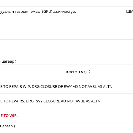
уудлын газрын тэжээл (GPU) ажиллахгүй.
ШМ
 цагаар )
ТОВЧ УТГА E)
E TO REPAIR WIP. DRG CLOSURE OF RWY AD NOT AVBL AS ALTN.
E TO REPAIRS. DRG RWY CLOSURE AD NOT AVBL AS ALTN.
E TO WIP.
цагаар )