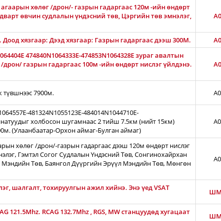
агаарын хөлөг /дрон/- газрын гадаргаас 120м -ийн өндөрт
лдварт өвчин судлалын үндэсний төв, Цэргийн төв эмнэлэг,
A0
М. Доод хязгаар: Дээд хязгаар: Газрын гадаргаас дээш 300M.
A0
1064404E 474840N1064333E-474853N1064328E зураг авалтын
дрон/ газрын гадаргаас 100м -ийн өндөрт нислэг үйлдэнэ.
A0
ж түвшнээс 7900м.
A0
N1064557E-481324N1055123E-484014N1044710E-
натуудыг холбосон шугамнаас 2 тийш 7.5км (нийт 15км)
A0
00м. (Улаанбаатар-Орхон аймаг-Булган аймаг)
арын хөлөг /дрон/-газрын гадаргаас дээш 120м өндөрт нислэг
нэлэг, Гэмтэл Согог Судлалын Үндэсний Төв, Сонгинохайрхан
A0
 Мэндийн Төв, Баянгол Дүүргийн Эрүүл Мэндийн Төв, Мөнгөн
лэг, шалгалт, тохируулгын ажил хийнэ. Энэ үед VSAT
ШМ
CAG 121.5Mhz. RCAG 132.7Mhz , RGS, MW станцуудөд хугацаат
ШМ