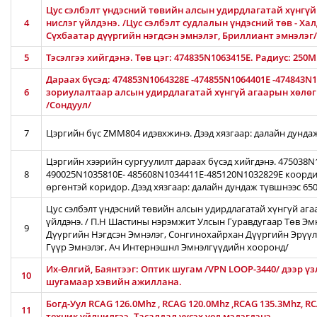
Цус сэлбэлт үндэсний төвийн алсын удирдлагатай хүнгүй 
4
нислэг үйлдэнэ. /Цус сэлбэлт судлалын үндэсний төв - Ха
Сүхбаатар дүүргийн нэгдсэн эмнэлэг, Бриллиант эмнэлэг/
5
Тэсэлгээ хийгдэнэ. Төв цэг: 474835N1063415E. Радиус: 250
Дараах бүсэд: 474853N1064328E -474855N1064401E -474843N
6
зориулалтаар алсын удирдлагатай хүнгүй агаарын хөлөг /
/Сондуул/
7
Цэргийн бүс ZMM804 идэвхжинэ. Дээд хязгаар: далайн дунда
Цэргийн хээрийн сургуулилт дараах бүсэд хийгдэнэ. 475038
8
490025N1035810E- 485608N1034411E-485120N1032829E коорди
өргөнтэй коридор. Дээд хязгаар: далайн дундаж түвшнээс 65
Цус сэлбэлт үндэсний төвийн алсын удирдлагатай хүнгүй ага
үйлдэнэ. / П.Н Шастины нэрэмжит Улсын Гуравдугаар Төв Эм
9
Дүүргийн Нэгдсэн Эмнэлэг, Сонгинохайрхан Дүүргийн Эрүүл
Гүүр Эмнэлэг, Ач Интернэшнл Эмнэлгүүдийн хооронд/
Их-Өлгий, Баянтээг: Оптик шугам /VPN LOOP-3440/ дээр үз
10
шугамаар хэвийн ажиллана.
Богд-Уул RCAG 126.0Mhz , RCAG 120.0Mhz ,RCAG 135.3Mhz, R
11
техник үйлчилгээ. Тасалдал үүсэх үед мэдэгдэнэ