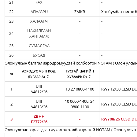
21
FAX
-
-
22
АПА/GPU
ZMKB
Ханбумбат нисэх б
23
ХАЛААГЧ
-
-
ЦАХИЛГААН
24
-
-
ХАНГАМЖ
25
СУМАЛГАА
-
-
26
БУСАД
-
-
Олон улсын бэлтгэл аэродромуудтай холбоотой NOTAM ( Oлон улсын
АЭРОДРОМЫН КОД,
ТУСГАЙ ЦАГИЙН
№
ДУГААР A)
ХУВААРЬ D)
UIII
1
13 27 0800-1100
RWY 12/30 CLSD DU
A4812/26
UIII
10 0600-1400, 24
2
RWY 12/30 CLSD DU
A4813/26
0800-1100
ZBHH
3
-
RWY08/26 CLSD DU
E2772/26
Олон улсаас зарлагдсан чухал ач холбогдолтой NOTAM ( Олон улсын 