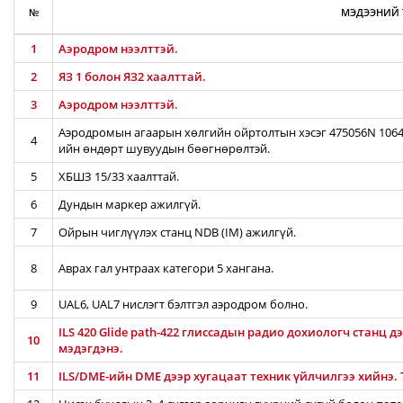
№
МЭДЭЭНИЙ 
1
Аэродром нээлттэй.
2
ЯЗ 1 болон ЯЗ2 хаалттай.
3
Аэродром нээлттэй.
Аэродромын агаарын хөлгийн ойртолтын хэсэг 475056N 10642
4
ийн өндөрт шувуудын бөөгнөрөлтэй.
5
ХБШЗ 15/33 хаалттай.
6
Дундын маркер ажилгүй.
7
Ойрын чиглүүлэх станц NDB (IM) ажилгүй.
8
Аврах гал унтраах категори 5 хангана.
9
UAL6, UAL7 нислэгт бэлтгэл аэродром болно.
ILS 420 Glide path-422 глиссадын радио дохиологч станц д
10
мэдэгдэнэ.
11
ILS/DME-ийн DME дээр хугацаат техник үйлчилгээ хийнэ. Т