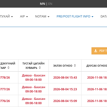
MN
|
EN
 ТУХАЙ
AIP
NOTAM
PRE/POST FLIGHT INFO
DAT
PDF 
ГДЭХҮҮНИЙ
ТУСГАЙ ЦАГИЙН
ЭХЛЭХ ОГНОО
ДУУСАХ ОГНО
ГААР
ХУВААРЬ
Даваа - Баасан
778/26
2026-08-04 15:43
2026-11-06 18
09:00-18:00
Даваа - Баасан
777/26
2026-08-04 15:23
2026-11-06 18
09:00-18:00
Даваа - Баасан
776/26
2026-08-04 15:09
2026-11-06 18
09:00-18:00