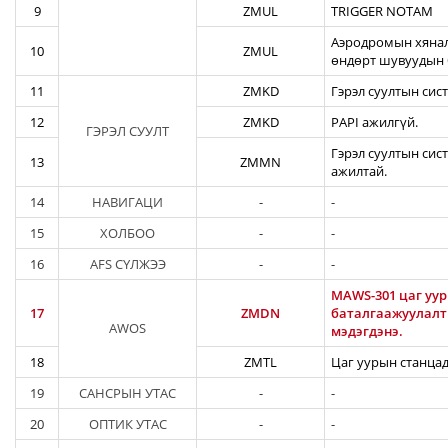
9
ZMUL
TRIGGER NOTAM
Аэродромын хянал
10
ZMUL
өндөрт шувуудын 
11
ZMKD
Гэрэл суултын сис
12
ZMKD
PAPI ажилгүй.
ГЭРЭЛ СУУЛТ
Гэрэл суултын сис
13
ZMMN
ажилтай.
14
НАВИГАЦИ
-
-
15
ХОЛБОО
-
-
16
AFS СҮЛЖЭЭ
-
-
MAWS-301 цаг уур
17
ZMDN
баталгаажуулалты
AWOS
мэдэгдэнэ.
18
ZMTL
Цаг уурын станцад
19
САНСРЫН УТАС
-
-
20
ОПТИК УТАС
-
-