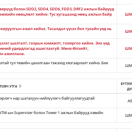
ерүүд болон SDD2, SDD4, SDD6, FDD3, DRF2 ажлын байрууд
гамжийн нөөцлөлт хийнэ: Тус хугацаанд нөөц ажлын байр
ШМ
тохируулгын ажил хийнэ. Тасалдал үүсэх бол тухайн үед нь
ШМ
злэг шалгалт, газрын хэмжилт, тохиргоо хийнэ. Энэ үед
өөний удирдлагад ашиглахгүй. Мөнх-Өлзийт,
ШМ
йн ажиллана.
тай тул төвийн цахилгаан тэжээлд хязгаарлалт хийнэ. Бие
ШМ
БҮТЭЭ
ТОВЧ УТГА
ДУ
эрлэгч нар шатахуун нийлүүлэгч байгууллагуудтай
A0
.
iATM-ын Superviser болон Tower 1 ажлын байрууд хэвийн
ШМ