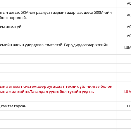
A0
тын цэгээс 5КМ-ын радиуст газрын гадаргаас дээш 500М-ийн
A0
бөөгнөрөлтэй.
тем ажилгүй.
A0
A0
темийн алсын удирдлага гэмтэлтэй. Гар удирдлагаар хэвийн
ШМ
ын автомат систем дээр хугацаат техник үйлчилгээ болон
н ажил хийнэ.Тасалдал үүсэх бол тухайн үед нь
ШМ
 гэмтэл гарсан.
C0