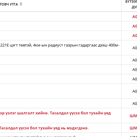
БҮТЭЭ
ТОВЧ УТГА
ДУ
A0
A0
A0
21E цэгт төвтэй, 4км-ын радиуст газрын гадаргаас дээш 400м-
A0
A0
A0
A0
A0
A0
ээр үзлэг шалгалт хийнэ. Тасалдал үүсэх бол тухайн үед
ШМ
асалдал үүсэх бол тухайн үед нь мэдэгдэнэ.
ШМ