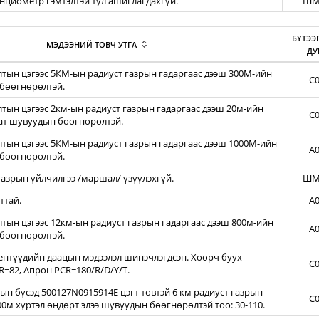
енциометр гэмтэлтэй тул ашиглагдахгүй.
ШМ
БҮТЭЭ
МЭДЭЭНИЙ ТОВЧ УТГА
ДУ
тын цэгээс 5КМ-ын радиуст газрын гадаргаас дээш 300М-ийн
C0
бөөгнөрөлтэй.
ын цэгээс 2км-ын радиуст газрын гадаргаас дээш 20м-ийн
C0
зат шувуудын бөөгнөрөлтэй.
тын цэгээс 5КМ-ын радиуст газрын гадаргаас дээш 1000М-ийн
A0
бөөгнөрөлтэй.
азрын үйлчилгээ /маршал/ үзүүлэхгүй.
ШМ
ттай.
A0
ын цэгээс 12км-ын радиуст газрын гадаргаас дээш 800м-ийн
A0
бөөгнөрөлтэй.
нтүүдийн даацын мэдээлэл шинэчлэгдсэн. Хөөрч буух
C0
=82, Апрон PCR=180/R/D/Y/T.
н бүсэд 500127N0915914E цэгт төвтэй 6 км радиуст газрын
C0
00м хүртэл өндөрт элээ шувуудын бөөгнөрөлтэй тоо: 30-110.