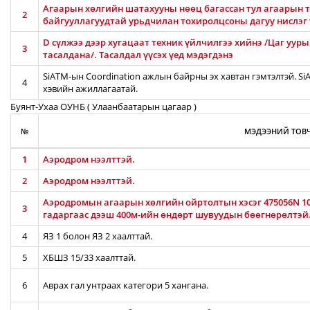
Агаарын хөлгийн шатахууны нөөц багассан тул агаарын т
2
байгууллагуудтай урьдчилан тохиролцсоны дагуу нислэг
D сүлжээ дээр хугацаат техник үйлчилгээ хийнэ /Цаг уур
3
тасалдана/. Тасалдал үүсэх үед мэдэгдэнэ
SiATM-ын Coordination ажлын байрны эх хавтан гэмтэлтэй. S
4
хэвийн ажиллагаатай.
Буянт-Ухаа ОУНБ ( Улаанбаатарын цагаар )
№
МЭДЭЭНИЙ ТОВЧ
1
Аэродром нээлттэй.
2
Аэродром нээлттэй.
Аэродромын агаарын хөлгийн ойртолтын хэсэг 475056N 106
3
гадаргаас дээш 400м-ийн өндөрт шувуудын бөөгнөрөлтэй
4
ЯЗ 1 болон ЯЗ 2 хаалттай.
5
ХБШЗ 15/33 хаалттай.
6
Аврах гал унтраах категори 5 хангана.