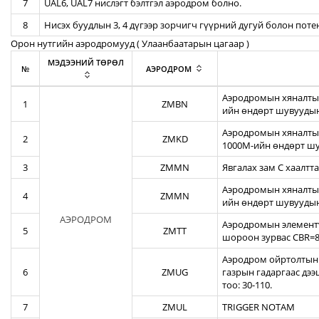
7
UAL6, UAL7 нислэгт бэлтгэл аэродром болно.
8
Нисэх буудлын 3, 4 дүгээр зорчигч гүүрний дугуй болон пот
Орон нутгийн аэродромууд ( Улаанбаатарын цагаар )
МЭДЭЭНИЙ ТӨРӨЛ
№
АЭРОДРОМ
Аэродромын хяналтын
1
ZMBN
ийн өндөрт шувуудын
Аэродромын хяналтын
2
ZMKD
1000М-ийн өндөрт шу
3
ZMMN
Явгалах зам С хаалтта
Аэродромын хяналтын
4
ZMMN
ийн өндөрт шувуудын
АЭРОДРОМ
Аэродромын элементү
5
ZMTT
шороон зурвас CBR=82
Аэродром ойртолтын б
6
ZMUG
газрын гадаргаас дэ
тоо: 30-110.
7
ZMUL
TRIGGER NOTAM