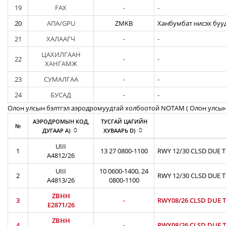
19
FAX
-
-
20
АПА/GPU
ZMKB
Ханбумбат нисэх бууд
21
ХАЛААГЧ
-
-
ЦАХИЛГААН
22
-
-
ХАНГАМЖ
23
СУМАЛГАА
-
-
24
БУСАД
-
-
Олон улсын бэлтгэл аэродромуудтай холбоотой NOTAM ( Oлон улсын
АЭРОДРОМЫН КОД,
ТУСГАЙ ЦАГИЙН
№
ДУГААР A)
ХУВААРЬ D)
UIII
1
13 27 0800-1100
RWY 12/30 CLSD DUE 
A4812/26
UIII
10 0600-1400, 24
2
RWY 12/30 CLSD DUE 
A4813/26
0800-1100
ZBHH
3
-
RWY08/26 CLSD DUE 
E2871/26
ZBHH
4
-
RWY08/26 CLSD DUE T