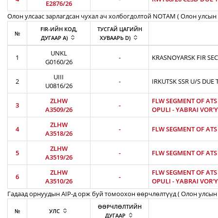
E2876/26
Олон улсаас зарлагдсан чухал ач холбогдолтой NOTAM ( Олон улсын 
FIR-ИЙН КОД,
ТУСГАЙ ЦАГИЙН
№
ДУГААР A)
ХУВААРЬ D)
UNKL
1
-
KRASNOYARSK FIR SEC
G0160/26
UIII
2
-
IRKUTSK SSR U/S DUE 
U0816/26
ZLHW
FLW SEGMENT OF ATS R
3
-
A3509/26
OPULI - YABRAI VOR'Y
ZLHW
4
-
FLW SEGMENT OF ATS R
A3518/26
ZLHW
5
-
FLW SEGMENT OF ATS R
A3519/26
ZLHW
FLW SEGMENT OF ATS R
6
-
A3510/26
OPULI - YABRAI VOR'Y
Гадаад орнуудын AIP-д орж буй томоохон өөрчлөлтүүд ( Олон улсын 
ӨӨРЧЛӨЛТИЙН
№
УЛС
ДУГААР