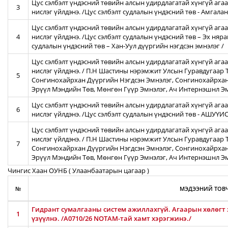
Цус сэлбэлт үндэсний төвийн алсын удирдлагатай хүнгүй агаа
3
нислэг үйлдэнэ. /Цус сэлбэлт судлалын үндэсний төв - Амгал
Цус сэлбэлт үндэсний төвийн алсын удирдлагатай хүнгүй агаа
4
нислэг үйлдэнэ. /Цус сэлбэлт судлалын үндэсний төв – Эх няра
судлалын үндэсний төв – Хан-Уул дүүргийн нэгдсэн эмнэлэг /
Цус сэлбэлт үндэсний төвийн алсын удирдлагатай хүнгүй ага
нислэг үйлдэнэ. / П.Н Шастины нэрэмжит Улсын Гуравдугаар Т
5
Сонгинохайрхан Дүүргийн Нэгдсэн Эмнэлэг, Сонгинохайрхан
Эрүүл Мэндийн Төв, Мөнгөн Гүүр Эмнэлэг, Ач Интернэшнл Э
Цус сэлбэлт үндэсний төвийн алсын удирдлагатай хүнгүй агаа
6
нислэг үйлдэнэ. /Цус сэлбэлт судлалын үндэсний төв - АШУҮ
Цус сэлбэлт үндэсний төвийн алсын удирдлагатай хүнгүй ага
нислэг үйлдэнэ. / П.Н Шастины нэрэмжит Улсын Гуравдугаар Т
7
Сонгинохайрхан Дүүргийн Нэгдсэн Эмнэлэг, Сонгинохайрхан
Эрүүл Мэндийн Төв, Мөнгөн Гүүр Эмнэлэг, Ач Интернэшнл Э
Чингис Хаан ОУНБ ( Улаанбаатарын цагаар )
№
МЭДЭЭНИЙ ТОВЧ
Гидрант сумалгааны систем ажиллахгүй. Агаарын хөлөгт
1
үзүүлнэ. /A0710/26 NOTAM-тай хамт хэрэгжинэ./