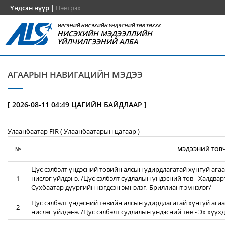
Үндсэн нүүр
|
Нэвтрэх
ИРГЭНИЙ НИСЭХИЙН ҮНДЭСНИЙ ТӨВ ТӨХХК
НИСЭХИЙН МЭДЭЭЛЛИЙН
ҮЙЛЧИЛГЭЭНИЙ АЛБА
АГААРЫН НАВИГАЦИЙН МЭДЭЭ
[ 2026-08-11 04:49 ЦАГИЙН БАЙДЛААР ]
Улаанбаатар FIR ( Улаанбаатарын цагаар )
№
МЭДЭЭНИЙ ТОВЧ
Цус сэлбэлт үндэсний төвийн алсын удирдлагатай хүнгүй агаа
1
нислэг үйлдэнэ. /Цус сэлбэлт судлалын үндэсний төв - Халдва
Сүхбаатар дүүргийн нэгдсэн эмнэлэг, Бриллиант эмнэлэг/
Цус сэлбэлт үндэсний төвийн алсын удирдлагатай хүнгүй агаа
2
нислэг үйлдэнэ. /Цус сэлбэлт судлалын үндэсний төв - Эх хүү