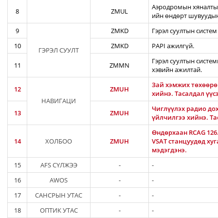
Аэродромын хяналтын
8
ZMUL
ийн өндөрт шувуудын
9
ZMKD
Гэрэл суултын систем
10
ZMKD
PAPI ажилгүй.
ГЭРЭЛ СУУЛТ
Гэрэл суултын систем
11
ZMMN
хэвийн ажилтай.
Зай хэмжих төхөөрө
12
ZMUH
хийнэ. Тасалдал үүсэ
НАВИГАЦИ
Чиглүүлэх радио дох
13
ZMUH
үйлчилгээ хийнэ. Та
Өндөрхаан RCAG 126.0
14
ХОЛБОО
ZMUH
VSAT станцуудөд хуг
мэдэгдэнэ.
15
AFS СҮЛЖЭЭ
-
-
16
AWOS
-
-
17
САНСРЫН УТАС
-
-
18
ОПТИК УТАС
-
-