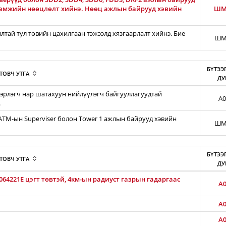
гамжийн нөөцлөлт хийнэ. Нөөц ажлын байрууд хэвийн
ШМ
тай тул төвийн цахилгаан тэжээлд хязгаарлалт хийнэ. Бие
ШМ
БҮТЭЭ
ТОВЧ УТГА
ДУ
эрлэгч нар шатахуун нийлүүлэгч байгууллагуудтай
A0
.
iATM-ын Superviser болон Tower 1 ажлын байрууд хэвийн
ШМ
БҮТЭЭ
ТОВЧ УТГА
ДУ
64221E цэгт төвтэй, 4км-ын радиуст газрын гадаргаас
A0
A0
A0