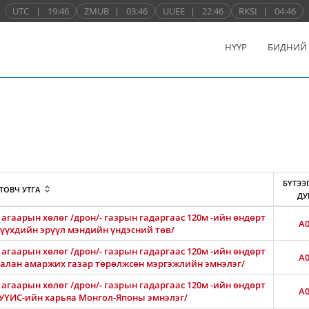
UTC
|
19:46
ZMUB
|
03:46
UUEE
|
22:46
RKSI
|
04:46
НҮҮР
БИДНИЙ
БҮТЭЭ
ТОВЧ УТГА
ДУ
агаарын хөлөг /дрон/- газрын гадаргаас 120м -ийн өндөрт
A0
 хүүхдийн эрүүл мэндийн үндэсний төв/
агаарын хөлөг /дрон/- газрын гадаргаас 120м -ийн өндөрт
A0
Амгалан амаржих газар төрөлжсөн мэргэжлийн эмнэлэг/
агаарын хөлөг /дрон/- газрын гадаргаас 120м -ийн өндөрт
A0
АШУҮИС-ийн харьяа Монгол-Японы эмнэлэг/