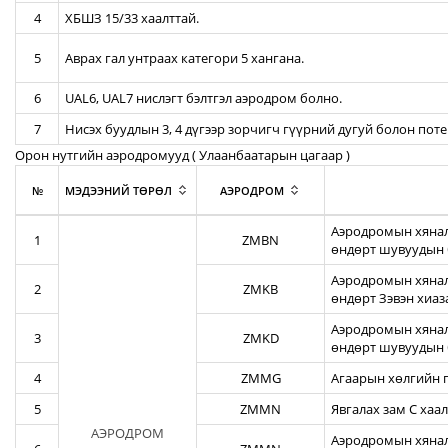
4
ХБШЗ 15/33 хаалттай.
5
Аврах гал унтраах категори 5 хангана.
6
UAL6, UAL7 нислэгт бэлтгэл аэродром болно.
7
Нисэх буудлын 3, 4 дүгээр зорчигч гүүрний дугуй болон пот
Орон нутгийн аэродромууд ( Улаанбаатарын цагаар )
№
МЭДЭЭНИЙ ТӨРӨЛ
АЭРОДРОМ
Аэродромын хянал
1
ZMBN
өндөрт шувуудын 
Аэродромын хяналт
2
ZMKB
өндөрт Зэвэн хиа
Аэродромын хянал
3
ZMKD
өндөрт шувуудын 
4
ZMMG
Агаарын хөлгийн г
5
ZMMN
Явгалах зам С хаал
АЭРОДРОМ
Аэродромын хяналт