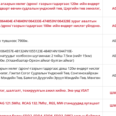
агаарын хөлөг /дрон/- газрын гадаргаас 120м -ийн өндөрт
лдварт өвчин судлалын үндэсний төв, Цэргийн төв эмнэлэг,
A0
1064404E 474840N1064333E-474853N1064328E зураг авалтын
дрон/ газрын гадаргаас 100м -ийн өндөрт нислэг үйлдэнэ.
A0
ж түвшнээс 7900м.
A0
N1064557E-481324N1055123E-484014N1044710E-
натуудыг холбосон шугамнаас 2 тийш 7.5км (нийт 15км)
A0
00м. (Улаанбаатар-Орхон аймаг-Булган аймаг)
арын хөлөг /дрон/-газрын гадаргаас дээш 120м өндөрт нислэг
нэлэг, Гэмтэл Согог Судлалын Үндэсний Төв, Сонгинохайрхан
A0
 Мэндийн Төв, Баянгол Дүүргийн Эрүүл Мэндийн Төв, Мөнгөн
лэг, шалгалт, тохируулгын ажил хийнэ. Энэ үед VSAT
ШМ
CAG 121.5Mhz. RCAG 132.7Mhz , RGS, MW станцуудөд хугацаат
ШМ
ерүүд болон SDD2, SDD4, SDD6, FDD3, DRF2 ажлын байрууд