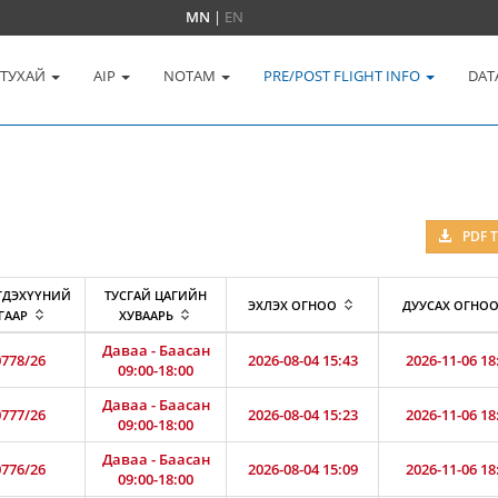
MN
|
EN
 ТУХАЙ
AIP
NOTAM
PRE/POST FLIGHT INFO
DAT
PDF 
ГДЭХҮҮНИЙ
ТУСГАЙ ЦАГИЙН
ЭХЛЭХ ОГНОО
ДУУСАХ ОГНО
ГААР
ХУВААРЬ
Даваа - Баасан
778/26
2026-08-04 15:43
2026-11-06 18
09:00-18:00
Даваа - Баасан
777/26
2026-08-04 15:23
2026-11-06 18
09:00-18:00
Даваа - Баасан
776/26
2026-08-04 15:09
2026-11-06 18
09:00-18:00