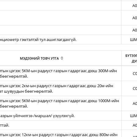
A0
A0
A0
енциометр гэмтэлтэй тул ашиглагдахгүй.
ШМ
БҮТЭЭ
МЭДЭЭНИЙ ТОВЧ УТГА
ДУ
тын цэгээс 5КМ-ын радиуст газрын гадаргаас дээш 300М-ийн
C0
бөөгнөрөлтэй.
ын цэгээс 2км-ын радиуст газрын гадаргаас дээш 20м-ийн
C0
зат шувуудын бөөгнөрөлтэй.
тын цэгээс 5КМ-ын радиуст газрын гадаргаас дээш 1000М-ийн
A0
бөөгнөрөлтэй.
азрын үйлчилгээ /маршал/ үзүүлэхгүй.
ШМ
ттай.
A0
ын цэгээс 12км-ын радиуст газрын гадаргаас дээш 800м-ийн