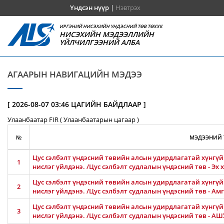
Үндсэн нүүр
|
Нэвтрэх
ИРГЭНИЙ НИСЭХИЙН ҮНДЭСНИЙ ТӨВ ТӨХХК
НИСЭХИЙН МЭДЭЭЛЛИЙН
ҮЙЛЧИЛГЭЭНИЙ АЛБА
АГААРЫН НАВИГАЦИЙН МЭДЭЭ
[ 2026-08-07 03:46 ЦАГИЙН БАЙДЛААР ]
Улаанбаатар FIR ( Улаанбаатарын цагаар )
№
МЭДЭЭНИЙ 
Цус сэлбэлт үндэсний төвийн алсын удирдлагатай хүнгүй 
1
нислэг үйлдэнэ. /Цус сэлбэлт судлалын үндэсний төв - Эх
Цус сэлбэлт үндэсний төвийн алсын удирдлагатай хүнгүй 
2
нислэг үйлдэнэ. /Цус сэлбэлт судлалын үндэсний төв - 
Цус сэлбэлт үндэсний төвийн алсын удирдлагатай хүнгүй 
3
нислэг үйлдэнэ. /Цус сэлбэлт судлалын үндэсний төв - 