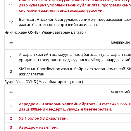
11
дээр хуваарьт улирлын техник үйлчилгээ, программ хан
системийн ажиллагаанд тасалдал үүсэхгүй.
Баянтээг: Нисэхийн байгууламж эрчим хүчнээс засварын ажил
12
даасан бэлтгэл тэжээлээр хэвийн ажиллана.
Чингис Хаан ОУНБ ( Улаанбаатарын цагаар )
№
МЭДЭЭНИЙ 
Агаарын хөлгийн шатахууны нөөц багассан тул агаарын тээв
1
урьдчилан тохиролцсоны дагуу нислэг үйлдэх шаардлагатай
SiATM-ын Coordination ажлын байрны эх хавтан гэмтэлтэй. S
2
ажиллагаатай.
Буянт-Ухаа ОУНБ ( Улаанбаатарын цагаар )
№
МЭДЭЭНИЙ 
Аэродромын агаарын хөлгийн ойртолтын хэсэг 475056N 10
1
дээш 400м-ийн өндөрт шувуудын бөөгнөрөлтэй.
2
ЯЗ 1 болон ЯЗ 2 хаалттай.
3
Аэродром нээлттэй.