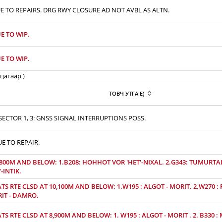
E TO REPAIRS. DRG RWY CLOSURE AD NOT AVBL AS ALTN.
E TO WIP.
E TO WIP.
цагаар )
ТОВЧ УТГА E)
ECTOR 1, 3: GNSS SIGNAL INTERRUPTIONS POSS.
UE TO REPAIR.
,800M AND BELOW: 1.B208: HOHHOT VOR 'HET'-NIXAL. 2.G343: TUMURTAI 
-INTIK.
S RTE CLSD AT 10,100M AND BELOW: 1.W195 : ALGOT - MORIT. 2.W270 : P
RIT - DAMRO.
S RTE CLSD AT 8,900M AND BELOW: 1. W195 : ALGOT - MORIT . 2. B330 :