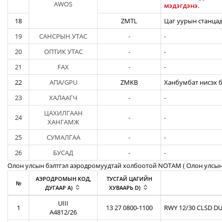
AWOS
мэдэгдэнэ.
18
ZMTL
Цаг уурын станцад
19
САНСРЫН УТАС
-
-
20
ОПТИК УТАС
-
-
21
FAX
-
-
22
АПА/GPU
ZMKB
Ханбумбат нисэх б
23
ХАЛААГЧ
-
-
ЦАХИЛГААН
24
-
-
ХАНГАМЖ
25
СУМАЛГАА
-
-
26
БУСАД
-
-
Олон улсын бэлтгэл аэродромуудтай холбоотой NOTAM ( Oлон улсын
АЭРОДРОМЫН КОД,
ТУСГАЙ ЦАГИЙН
№
ДУГААР A)
ХУВААРЬ D)
UIII
1
13 27 0800-1100
RWY 12/30 CLSD DU
A4812/26