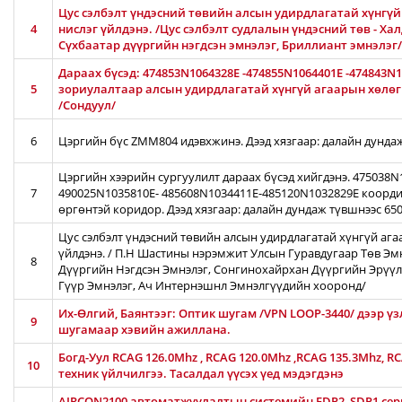
Цус сэлбэлт үндэсний төвийн алсын удирдлагатай хүнгүй 
4
нислэг үйлдэнэ. /Цус сэлбэлт судлалын үндэсний төв - Ха
Сүхбаатар дүүргийн нэгдсэн эмнэлэг, Бриллиант эмнэлэг/
Дараах бүсэд: 474853N1064328E -474855N1064401E -474843N
5
зориулалтаар алсын удирдлагатай хүнгүй агаарын хөлөг /
/Сондуул/
6
Цэргийн бүс ZMM804 идэвхжинэ. Дээд хязгаар: далайн дунда
Цэргийн хээрийн сургуулилт дараах бүсэд хийгдэнэ. 475038
7
490025N1035810E- 485608N1034411E-485120N1032829E коорди
өргөнтэй коридор. Дээд хязгаар: далайн дундаж түвшнээс 65
Цус сэлбэлт үндэсний төвийн алсын удирдлагатай хүнгүй ага
үйлдэнэ. / П.Н Шастины нэрэмжит Улсын Гуравдугаар Төв Эм
8
Дүүргийн Нэгдсэн Эмнэлэг, Сонгинохайрхан Дүүргийн Эрүүл
Гүүр Эмнэлэг, Ач Интернэшнл Эмнэлгүүдийн хооронд/
Их-Өлгий, Баянтээг: Оптик шугам /VPN LOOP-3440/ дээр үз
9
шугамаар хэвийн ажиллана.
Богд-Уул RCAG 126.0Mhz , RCAG 120.0Mhz ,RCAG 135.3Mhz, R
10
техник үйлчилгээ. Тасалдал үүсэх үед мэдэгдэнэ
AIRCON2100 автоматжуулалтын системийн FDP2, SDP1 серв