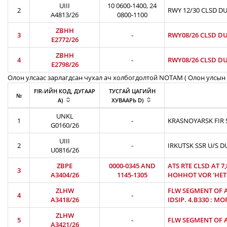
UIII
10 0600-1400, 24
2
RWY 12/30 CLSD DU
A4813/26
0800-1100
ZBHH
3
-
RWY08/26 CLSD DU
E2772/26
ZBHH
4
-
RWY08/26 CLSD DU
E2798/26
Олон улсаас зарлагдсан чухал ач холбогдолтой NOTAM ( Олон улсын 
FIR-ИЙН КОД, ДУГААР
ТУСГАЙ ЦАГИЙН
№
A)
ХУВААРЬ D)
UNKL
1
-
KRASNOYARSK FIR S
G0160/26
UIII
2
-
IRKUTSK SSR U/S D
U0816/26
ZBPE
0000-0345 AND
ATS RTE CLSD AT 7
3
A3404/26
1145-1305
HOHHOT VOR 'HET'
ZLHW
FLW SEGMENT OF AT
4
-
A3418/26
IDSIP. 4.B330 : MO
ZLHW
5
-
FLW SEGMENT OF AT
A3421/26