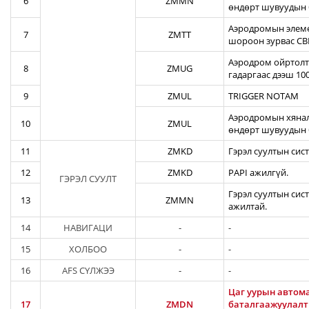
6
ZMMN
өндөрт шувуудын 
Аэродромын элеме
7
ZMTT
шороон зурвас CBR
Аэродром ойртолты
8
ZMUG
гадаргаас дээш 10
9
ZMUL
TRIGGER NOTAM
Аэродромын хянал
10
ZMUL
өндөрт шувуудын 
11
ZMKD
Гэрэл суултын сис
12
ZMKD
PAPI ажилгүй.
ГЭРЭЛ СУУЛТ
Гэрэл суултын сис
13
ZMMN
ажилтай.
14
НАВИГАЦИ
-
-
15
ХОЛБОО
-
-
16
AFS СҮЛЖЭЭ
-
-
Цаг уурын автома
17
ZMDN
баталгаажуулалты