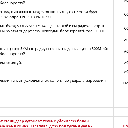
A0
бөөгнөрөлтэй.
нтүүдийн даацын мэдээлэл шинэчлэгдсэн. Хөөрч буух
C0
=82, Апрон PCR=180/R/D/Y/T.
н бүсэд 500127N0915914E цэгт төвтэй 6 км радиуст газрын
C0
00м хүртэл өндөрт элээ шувуудын бөөгнөрөлтэй тоо: 30-110.
A0
тын цэгээс 5КМ-ын радиуст газрын гадаргаас дээш 500М-ийн
A0
бөөгнөрөлтэй.
тем ажилгүй.
A0
A0
темийн алсын удирдлага гэмтэлтэй. Гар удирдлагаар хэвийн
ШМ
т станц дээр хугацаат техник үйлчилгээ болон
н ажил хийнэ. Тасалдал үүсэх бол тухайн үед нь
ШМ