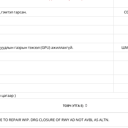
 гэмтэл гарсан.
C0
уудлын газрын тэжээл (GPU) ажиллахгүй.
ШМ
 цагаар )
ТОВЧ УТГА E)
E TO REPAIR WIP. DRG CLOSURE OF RWY AD NOT AVBL AS ALTN.