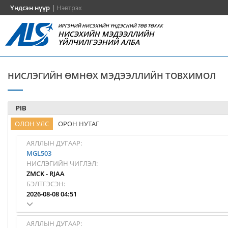
Үндсэн нүүр
|
Нэвтрэх
ИРГЭНИЙ НИСЭХИЙН ҮНДЭСНИЙ ТӨВ ТӨХХК
НИСЭХИЙН МЭДЭЭЛЛИЙН
ҮЙЛЧИЛГЭЭНИЙ АЛБА
НИСЛЭГИЙН ӨМНӨХ МЭДЭЭЛЛИЙН ТОВХИМОЛ
PIB
ОЛОН УЛС
ОРОН НУТАГ
АЯЛЛЫН ДУГААР:
MGL503
НИСЛЭГИЙН ЧИГЛЭЛ:
ZMCK
-
RJAA
БЭЛТГЭСЭН:
2026-08-08 04:51
АЯЛЛЫН ДУГААР: