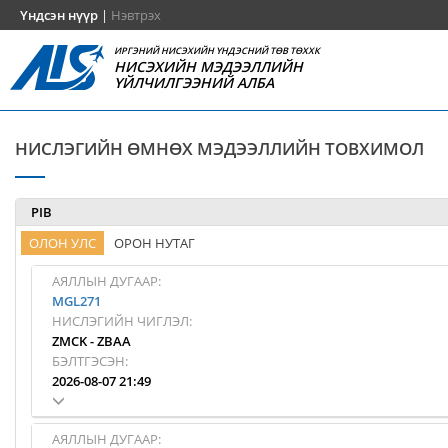
Үндсэн нүүр
|
Нэвтрэх
ИРГЭНИЙ НИСЭХИЙН ҮНДЭСНИЙ ТӨВ ТӨХХК
НИСЭХИЙН МЭДЭЭЛЛИЙН
ҮЙЛЧИЛГЭЭНИЙ АЛБА
НИСЛЭГИЙН ӨМНӨХ МЭДЭЭЛЛИЙН ТОВХИМОЛ
PIB
ОЛОН УЛС
ОРОН НУТАГ
АЯЛЛЫН ДУГААР:
MGL271
НИСЛЭГИЙН ЧИГЛЭЛ:
ZMCK
-
ZBAA
БЭЛТГЭСЭН:
2026-08-07 21:49
АЯЛЛЫН ДУГААР: