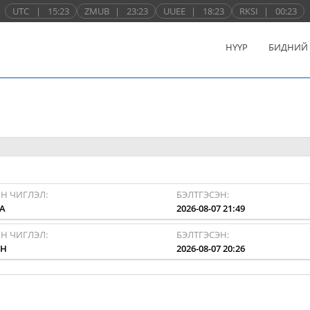
UTC
|
15:23
ZMUB
|
23:23
UUEE
|
18:23
RKSI
|
00:23
НҮҮР
БИДНИЙ
Н ЧИГЛЭЛ:
БЭЛТГЭСЭН:
A
2026-08-07 21:49
Н ЧИГЛЭЛ:
БЭЛТГЭСЭН:
HH
2026-08-07 20:26