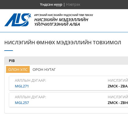
Үндсэн нүүр
|
Нэвтрэх
ИРГЭНИЙ НИСЭХИЙН ҮНДЭСНИЙ ТӨВ ТӨХХК
НИСЭХИЙН МЭДЭЭЛЛИЙН
ҮЙЛЧИЛГЭЭНИЙ АЛБА
НИСЛЭГИЙН ӨМНӨХ МЭДЭЭЛЛИЙН ТОВХИМОЛ
PIB
ОЛОН УЛС
ОРОН НУТАГ
АЯЛЛЫН ДУГААР:
НИСЛЭГИЙ
MGL271
ZMCK
-
ZBA
АЯЛЛЫН ДУГААР:
НИСЛЭГИЙ
MGL257
ZMCK
-
ZB