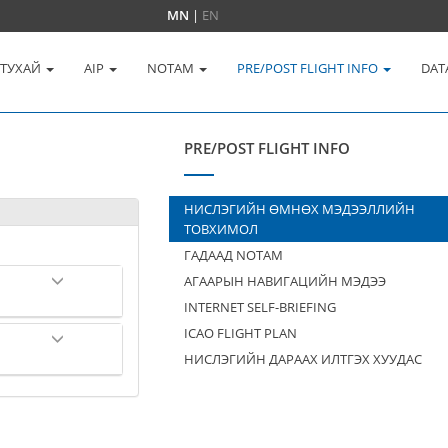
MN
|
EN
 ТУХАЙ
AIP
NOTAM
PRE/POST FLIGHT INFO
DAT
PRE/POST FLIGHT INFO
НИСЛЭГИЙН ӨМНӨХ МЭДЭЭЛЛИЙН
ТОВХИМОЛ
ГАДААД NOTAM
АГААРЫН НАВИГАЦИЙН МЭДЭЭ
INTERNET SELF-BRIEFING
ICAO FLIGHT PLAN
НИСЛЭГИЙН ДАРААХ ИЛТГЭХ ХУУДАС