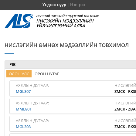
Үндсэн нүүр
|
Нэвтрэх
ИРГЭНИЙ НИСЭХИЙН ҮНДЭСНИЙ ТӨВ ТӨХХК
НИСЭХИЙН МЭДЭЭЛЛИЙН
ҮЙЛЧИЛГЭЭНИЙ АЛБА
НИСЛЭГИЙН ӨМНӨХ МЭДЭЭЛЛИЙН ТОВХИМОЛ
PIB
ОЛОН УЛС
ОРОН НУТАГ
АЯЛЛЫН ДУГААР:
НИСЛЭГИЙ
MGL307
ZMCK
-
RKS
АЯЛЛЫН ДУГААР:
НИСЛЭГИЙ
MML801
ZMCK
-
ZB
АЯЛЛЫН ДУГААР:
НИСЛЭГИЙ
MGL303
ZMCK
-
RKS