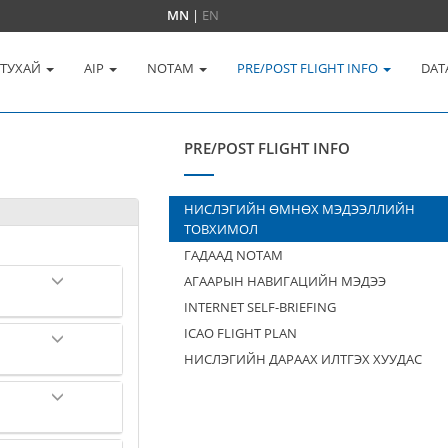
MN
|
EN
 ТУХАЙ
AIP
NOTAM
PRE/POST FLIGHT INFO
DAT
PRE/POST FLIGHT INFO
НИСЛЭГИЙН ӨМНӨХ МЭДЭЭЛЛИЙН
ТОВХИМОЛ
ГАДААД NOTAM
АГААРЫН НАВИГАЦИЙН МЭДЭЭ
INTERNET SELF-BRIEFING
ICAO FLIGHT PLAN
НИСЛЭГИЙН ДАРААХ ИЛТГЭХ ХУУДАС