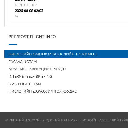
БЭЛТГЭСЭН:
2026-08-08 02:03
PRE/POST FLIGHT INFO
НИСЛЭГИЙН ӨМНӨХ МЭДЭЭЛЛИЙН ТОВХИМОЛ
ГАДААД NOTAM
АГААРЫН НАВИГАЦИЙН МЭДЭЭ
INTERNET SELF-BRIEFING
ICAO FLIGHT PLAN
НИСЛЭГИЙН ДАРААХ ИЛТГЭХ ХУУДАС
© ИРГЭНИЙ НИСЭХИЙН ҮНДЭСНИЙ ТӨВ ТӨХХК - НИСЭХИЙН МЭДЭЭЛЛИЙН ҮЙЛ