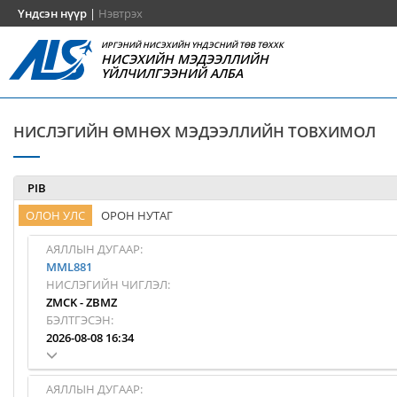
Үндсэн нүүр
|
Нэвтрэх
ИРГЭНИЙ НИСЭХИЙН ҮНДЭСНИЙ ТӨВ ТӨХХК
НИСЭХИЙН МЭДЭЭЛЛИЙН
ҮЙЛЧИЛГЭЭНИЙ АЛБА
НИСЛЭГИЙН ӨМНӨХ МЭДЭЭЛЛИЙН ТОВХИМОЛ
PIB
ОЛОН УЛС
ОРОН НУТАГ
АЯЛЛЫН ДУГААР:
MML881
НИСЛЭГИЙН ЧИГЛЭЛ:
ZMCK
-
ZBMZ
БЭЛТГЭСЭН:
2026-08-08 16:34
АЯЛЛЫН ДУГААР: