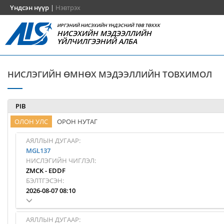
Үндсэн нүүр
|
Нэвтрэх
ИРГЭНИЙ НИСЭХИЙН ҮНДЭСНИЙ ТӨВ ТӨХХК
НИСЭХИЙН МЭДЭЭЛЛИЙН
ҮЙЛЧИЛГЭЭНИЙ АЛБА
НИСЛЭГИЙН ӨМНӨХ МЭДЭЭЛЛИЙН ТОВХИМОЛ
PIB
ОЛОН УЛС
ОРОН НУТАГ
АЯЛЛЫН ДУГААР:
MGL137
НИСЛЭГИЙН ЧИГЛЭЛ:
ZMCK
-
EDDF
БЭЛТГЭСЭН:
2026-08-07 08:10
АЯЛЛЫН ДУГААР: