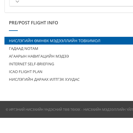
PRE/POST FLIGHT INFO
НИСЛЭГИЙН ӨМНӨХ МЭДЭЭЛЛИЙН ТОВХИМОЛ
ГАДААД NOTAM
АГААРЫН НАВИГАЦИЙН МЭДЭЭ
INTERNET SELF-BRIEFING
ICAO FLIGHT PLAN
НИСЛЭГИЙН ДАРААХ ИЛТГЭХ ХУУДАС
© ИРГЭНИЙ НИСЭХИЙН ҮНДЭСНИЙ ТӨВ ТӨХХК - НИСЭХИЙН МЭДЭЭЛЛИЙН ҮЙЛ