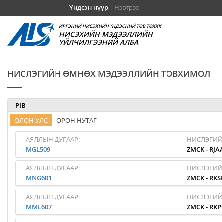
Үндсэн нүүр
|
Нэвтрэх
ИРГЭНИЙ НИСЭХИЙН ҮНДЭСНИЙ ТӨВ ТӨХХК
НИСЭХИЙН МЭДЭЭЛЛИЙН
ҮЙЛЧИЛГЭЭНИЙ АЛБА
НИСЛЭГИЙН ӨМНӨХ МЭДЭЭЛЛИЙН ТОВХИМОЛ
PIB
ОЛОН УЛС
ОРОН НУТАГ
АЯЛЛЫН ДУГААР:
НИСЛЭГИЙ
MGL509
ZMCK
-
RJA
АЯЛЛЫН ДУГААР:
НИСЛЭГИЙ
MNG601
ZMCK
-
RKS
АЯЛЛЫН ДУГААР:
НИСЛЭГИЙ
MML607
ZMCK
-
RKP