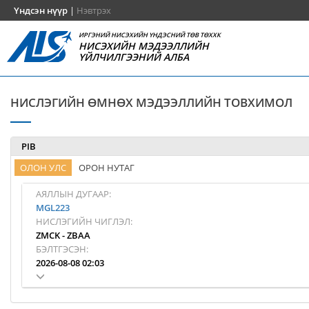
Үндсэн нүүр
|
Нэвтрэх
ИРГЭНИЙ НИСЭХИЙН ҮНДЭСНИЙ ТӨВ ТӨХХК
НИСЭХИЙН МЭДЭЭЛЛИЙН
ҮЙЛЧИЛГЭЭНИЙ АЛБА
НИСЛЭГИЙН ӨМНӨХ МЭДЭЭЛЛИЙН ТОВХИМОЛ
PIB
ОЛОН УЛС
ОРОН НУТАГ
АЯЛЛЫН ДУГААР:
MGL223
НИСЛЭГИЙН ЧИГЛЭЛ:
ZMCK
-
ZBAA
БЭЛТГЭСЭН:
2026-08-08 02:03