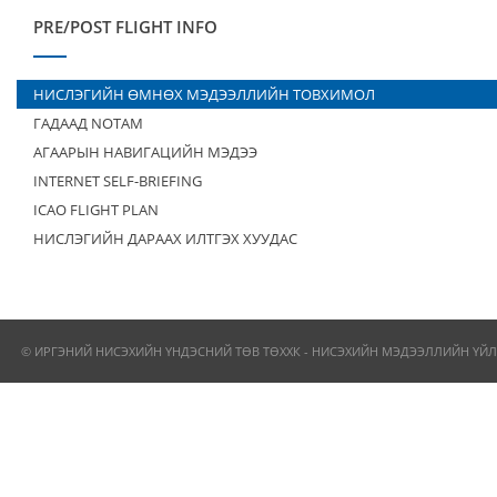
PRE/POST FLIGHT INFO
НИСЛЭГИЙН ӨМНӨХ МЭДЭЭЛЛИЙН ТОВХИМОЛ
ГАДААД NOTAM
АГААРЫН НАВИГАЦИЙН МЭДЭЭ
INTERNET SELF-BRIEFING
ICAO FLIGHT PLAN
НИСЛЭГИЙН ДАРААХ ИЛТГЭХ ХУУДАС
© ИРГЭНИЙ НИСЭХИЙН ҮНДЭСНИЙ ТӨВ ТӨХХК - НИСЭХИЙН МЭДЭЭЛЛИЙН ҮЙЛ