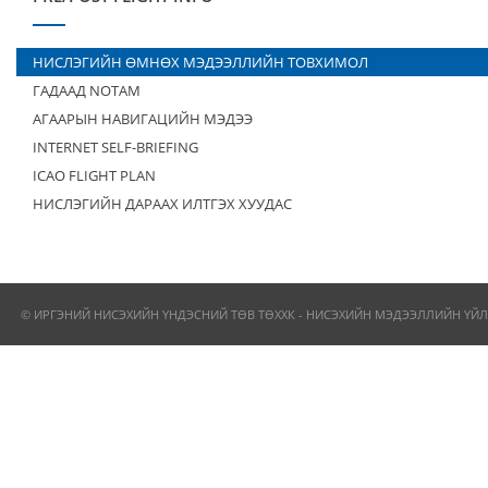
НИСЛЭГИЙН ӨМНӨХ МЭДЭЭЛЛИЙН ТОВХИМОЛ
ГАДААД NOTAM
АГААРЫН НАВИГАЦИЙН МЭДЭЭ
INTERNET SELF-BRIEFING
ICAO FLIGHT PLAN
НИСЛЭГИЙН ДАРААХ ИЛТГЭХ ХУУДАС
© ИРГЭНИЙ НИСЭХИЙН ҮНДЭСНИЙ ТӨВ ТӨХХК - НИСЭХИЙН МЭДЭЭЛЛИЙН ҮЙЛ