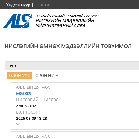
Үндсэн нүүр
|
Нэвтрэх
ИРГЭНИЙ НИСЭХИЙН ҮНДЭСНИЙ ТӨВ ТӨХХК
НИСЭХИЙН МЭДЭЭЛЛИЙН
ҮЙЛЧИЛГЭЭНИЙ АЛБА
НИСЛЭГИЙН ӨМНӨХ МЭДЭЭЛЛИЙН ТОВХИМОЛ
PIB
ОЛОН УЛС
ОРОН НУТАГ
АЯЛЛЫН ДУГААР:
MGL309
НИСЛЭГИЙН ЧИГЛЭЛ:
ZMCK
-
RKSI
БЭЛТГЭСЭН:
2026-08-09 18:28
АЯЛЛЫН ДУГААР: