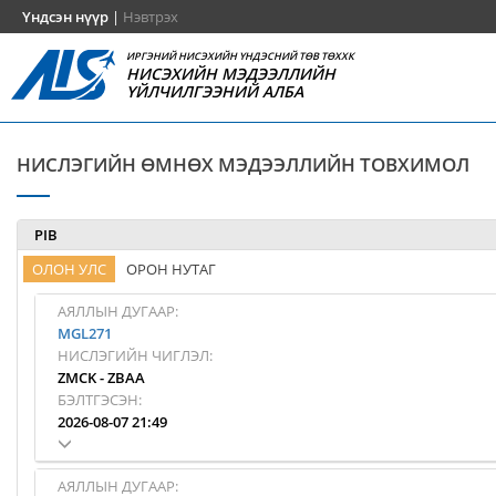
Үндсэн нүүр
|
Нэвтрэх
ИРГЭНИЙ НИСЭХИЙН ҮНДЭСНИЙ ТӨВ ТӨХХК
НИСЭХИЙН МЭДЭЭЛЛИЙН
ҮЙЛЧИЛГЭЭНИЙ АЛБА
НИСЛЭГИЙН ӨМНӨХ МЭДЭЭЛЛИЙН ТОВХИМОЛ
PIB
ОЛОН УЛС
ОРОН НУТАГ
АЯЛЛЫН ДУГААР:
MGL271
НИСЛЭГИЙН ЧИГЛЭЛ:
ZMCK
-
ZBAA
БЭЛТГЭСЭН:
2026-08-07 21:49
АЯЛЛЫН ДУГААР: