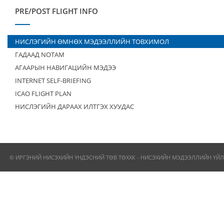
PRE/POST FLIGHT INFO
НИСЛЭГИЙН ӨМНӨХ МЭДЭЭЛЛИЙН ТОВХИМОЛ
ГАДААД NOTAM
АГААРЫН НАВИГАЦИЙН МЭДЭЭ
INTERNET SELF-BRIEFING
ICAO FLIGHT PLAN
НИСЛЭГИЙН ДАРААХ ИЛТГЭХ ХУУДАС
© ИРГЭНИЙ НИСЭХИЙН ҮНДЭСНИЙ ТӨВ ТӨХХК - НИСЭХИЙН МЭДЭЭЛЛИЙН ҮЙЛ