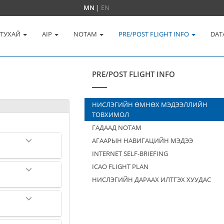
MN
|
EN
 ТУХАЙ
AIP
NOTAM
PRE/POST FLIGHT INFO
DAT
PRE/POST FLIGHT INFO
НИСЛЭГИЙН ӨМНӨХ МЭДЭЭЛЛИЙН
ТОВХИМОЛ
ГАДААД NOTAM
АГААРЫН НАВИГАЦИЙН МЭДЭЭ
INTERNET SELF-BRIEFING
ICAO FLIGHT PLAN
НИСЛЭГИЙН ДАРААХ ИЛТГЭХ ХУУДАС