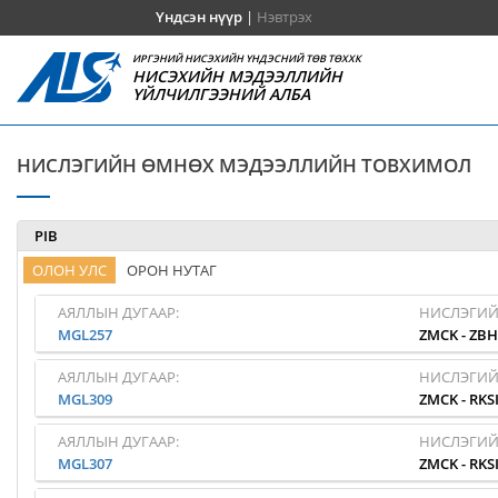
Үндсэн нүүр
|
Нэвтрэх
ИРГЭНИЙ НИСЭХИЙН ҮНДЭСНИЙ ТӨВ ТӨХХК
НИСЭХИЙН МЭДЭЭЛЛИЙН
ҮЙЛЧИЛГЭЭНИЙ АЛБА
НИСЛЭГИЙН ӨМНӨХ МЭДЭЭЛЛИЙН ТОВХИМОЛ
PIB
ОЛОН УЛС
ОРОН НУТАГ
АЯЛЛЫН ДУГААР:
НИСЛЭГИЙ
MGL257
ZMCK
-
ZB
АЯЛЛЫН ДУГААР:
НИСЛЭГИЙ
MGL309
ZMCK
-
RKS
АЯЛЛЫН ДУГААР:
НИСЛЭГИЙ
MGL307
ZMCK
-
RKS