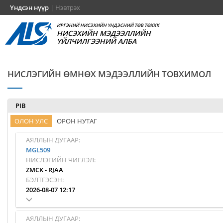
Үндсэн нүүр
|
Нэвтрэх
ИРГЭНИЙ НИСЭХИЙН ҮНДЭСНИЙ ТӨВ ТӨХХК
НИСЭХИЙН МЭДЭЭЛЛИЙН
ҮЙЛЧИЛГЭЭНИЙ АЛБА
НИСЛЭГИЙН ӨМНӨХ МЭДЭЭЛЛИЙН ТОВХИМОЛ
PIB
ОЛОН УЛС
ОРОН НУТАГ
АЯЛЛЫН ДУГААР:
MGL509
НИСЛЭГИЙН ЧИГЛЭЛ:
ZMCK
-
RJAA
БЭЛТГЭСЭН:
2026-08-07 12:17
АЯЛЛЫН ДУГААР: