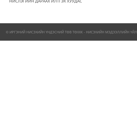
НИСЛЭГИЙН ДАРААХ ИЛТГЭХ ХУУДАС
© ИРГЭНИЙ НИСЭХИЙН ҮНДЭСНИЙ ТӨВ ТӨХХК - НИСЭХИЙН МЭДЭЭЛЛИЙН ҮЙЛ