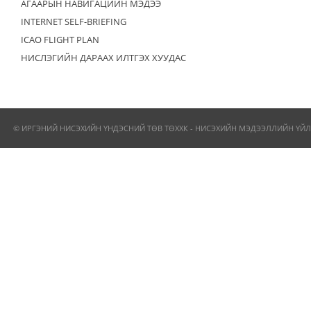
АГААРЫН НАВИГАЦИЙН МЭДЭЭ
INTERNET SELF-BRIEFING
ICAO FLIGHT PLAN
НИСЛЭГИЙН ДАРААХ ИЛТГЭХ ХУУДАС
© ИРГЭНИЙ НИСЭХИЙН ҮНДЭСНИЙ ТӨВ ТӨХХК - НИСЭХИЙН МЭДЭЭЛЛИЙН ҮЙЛ