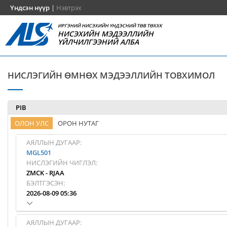
Үндсэн нүүр
|
Нэвтрэх
ИРГЭНИЙ НИСЭХИЙН ҮНДЭСНИЙ ТӨВ ТӨХХК
НИСЭХИЙН МЭДЭЭЛЛИЙН
ҮЙЛЧИЛГЭЭНИЙ АЛБА
НИСЛЭГИЙН ӨМНӨХ МЭДЭЭЛЛИЙН ТОВХИМОЛ
PIB
ОЛОН УЛС
ОРОН НУТАГ
АЯЛЛЫН ДУГААР:
MGL501
НИСЛЭГИЙН ЧИГЛЭЛ:
ZMCK
-
RJAA
БЭЛТГЭСЭН:
2026-08-09 05:36
АЯЛЛЫН ДУГААР: