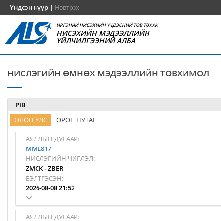
Үндсэн нүүр
|
Нэвтрэх
ИРГЭНИЙ НИСЭХИЙН ҮНДЭСНИЙ ТӨВ ТӨХХК
НИСЭХИЙН МЭДЭЭЛЛИЙН
ҮЙЛЧИЛГЭЭНИЙ АЛБА
НИСЛЭГИЙН ӨМНӨХ МЭДЭЭЛЛИЙН ТОВХИМОЛ
PIB
ОЛОН УЛС
ОРОН НУТАГ
АЯЛЛЫН ДУГААР:
MML817
НИСЛЭГИЙН ЧИГЛЭЛ:
ZMCK
-
ZBER
БЭЛТГЭСЭН:
2026-08-08 21:52
АЯЛЛЫН ДУГААР: