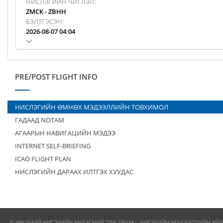
НИСЛЭГИЙН ЧИГЛЭЛ:
ZMCK
-
ZBHH
БЭЛТГЭСЭН:
2026-08-07 04:04
PRE/POST FLIGHT INFO
НИСЛЭГИЙН ӨМНӨХ МЭДЭЭЛЛИЙН ТОВХИМОЛ
ГАДААД NOTAM
АГААРЫН НАВИГАЦИЙН МЭДЭЭ
INTERNET SELF-BRIEFING
ICAO FLIGHT PLAN
НИСЛЭГИЙН ДАРААХ ИЛТГЭХ ХУУДАС
© ИРГЭНИЙ НИСЭХИЙН ҮНДЭСНИЙ ТӨВ ТӨХХК - НИСЭХИЙН МЭДЭЭЛЛИЙН ҮЙЛ