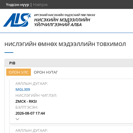
Үндсэн нүүр
|
Нэвтрэх
ИРГЭНИЙ НИСЭХИЙН ҮНДЭСНИЙ ТӨВ ТӨХХК
НИСЭХИЙН МЭДЭЭЛЛИЙН
ҮЙЛЧИЛГЭЭНИЙ АЛБА
НИСЛЭГИЙН ӨМНӨХ МЭДЭЭЛЛИЙН ТОВХИМОЛ
PIB
ОЛОН УЛС
ОРОН НУТАГ
АЯЛЛЫН ДУГААР:
MGL309
НИСЛЭГИЙН ЧИГЛЭЛ:
ZMCK
-
RKSI
БЭЛТГЭСЭН:
2026-08-07 17:44
АЯЛЛЫН ДУГААР: