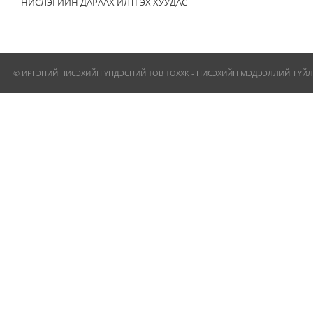
НИСЛЭГИЙН ДАРААХ ИЛТГЭХ ХУУДАС
© ИРГЭНИЙ НИСЭХИЙН ҮНДЭСНИЙ ТӨВ ТӨХХК - НИСЭХИЙН МЭДЭЭЛЛИЙН ҮЙЛ