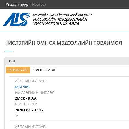
Үндсэн нүүр
|
Нэвтрэх
ИРГЭНИЙ НИСЭХИЙН ҮНДЭСНИЙ ТӨВ ТӨХХК
НИСЭХИЙН МЭДЭЭЛЛИЙН
ҮЙЛЧИЛГЭЭНИЙ АЛБА
НИСЛЭГИЙН ӨМНӨХ МЭДЭЭЛЛИЙН ТОВХИМОЛ
PIB
ОЛОН УЛС
ОРОН НУТАГ
АЯЛЛЫН ДУГААР:
MGL509
НИСЛЭГИЙН ЧИГЛЭЛ:
ZMCK
-
RJAA
БЭЛТГЭСЭН:
2026-08-07 12:17
АЯЛЛЫН ДУГААР: