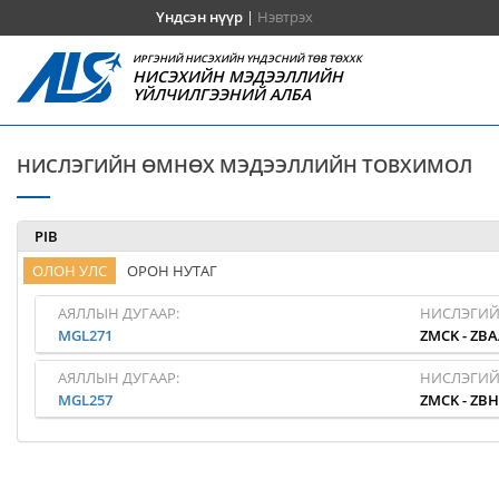
Үндсэн нүүр
|
Нэвтрэх
ИРГЭНИЙ НИСЭХИЙН ҮНДЭСНИЙ ТӨВ ТӨХХК
НИСЭХИЙН МЭДЭЭЛЛИЙН
ҮЙЛЧИЛГЭЭНИЙ АЛБА
НИСЛЭГИЙН ӨМНӨХ МЭДЭЭЛЛИЙН ТОВХИМОЛ
PIB
ОЛОН УЛС
ОРОН НУТАГ
АЯЛЛЫН ДУГААР:
НИСЛЭГИЙ
MGL271
ZMCK
-
ZBA
АЯЛЛЫН ДУГААР:
НИСЛЭГИЙ
MGL257
ZMCK
-
ZB