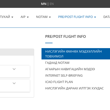
MN
|
EN
 ТУХАЙ
AIP
NOTAM
PRE/POST FLIGHT INFO
DAT
PRE/POST FLIGHT INFO
НИСЛЭГИЙН ӨМНӨХ МЭДЭЭЛЛИЙН
ТОВХИМОЛ
ГАДААД NOTAM
АГААРЫН НАВИГАЦИЙН МЭДЭЭ
INTERNET SELF-BRIEFING
ICAO FLIGHT PLAN
НИСЛЭГИЙН ДАРААХ ИЛТГЭХ ХУУДАС