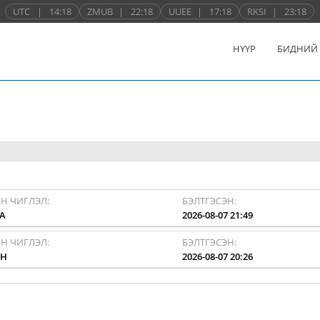
UTC
|
14:18
ZMUB
|
22:18
UUEE
|
17:18
RKSI
|
23:18
НҮҮР
БИДНИЙ
Н ЧИГЛЭЛ:
БЭЛТГЭСЭН:
A
2026-08-07 21:49
Н ЧИГЛЭЛ:
БЭЛТГЭСЭН:
HH
2026-08-07 20:26