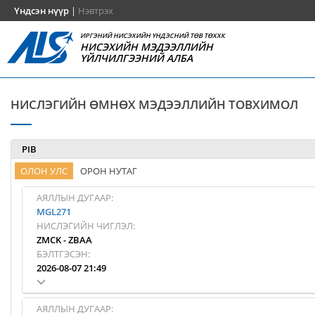
Үндсэн нүүр
|
Нэвтрэх
ИРГЭНИЙ НИСЭХИЙН ҮНДЭСНИЙ ТӨВ ТӨХХК
НИСЭХИЙН МЭДЭЭЛЛИЙН
ҮЙЛЧИЛГЭЭНИЙ АЛБА
НИСЛЭГИЙН ӨМНӨХ МЭДЭЭЛЛИЙН ТОВХИМОЛ
PIB
ОЛОН УЛС
ОРОН НУТАГ
АЯЛЛЫН ДУГААР:
MGL271
НИСЛЭГИЙН ЧИГЛЭЛ:
ZMCK
-
ZBAA
БЭЛТГЭСЭН:
2026-08-07 21:49
АЯЛЛЫН ДУГААР: