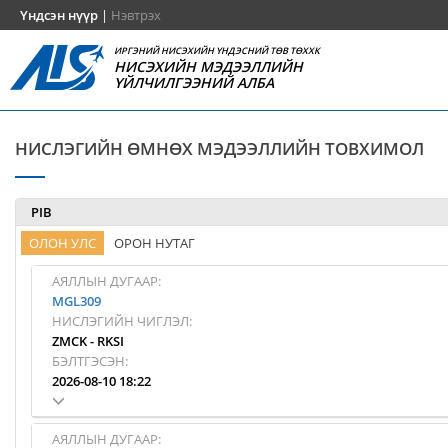
Үндсэн нүүр
|
Нэвтрэх
ИРГЭНИЙ НИСЭХИЙН ҮНДЭСНИЙ ТӨВ ТӨХХК
НИСЭХИЙН МЭДЭЭЛЛИЙН
ҮЙЛЧИЛГЭЭНИЙ АЛБА
НИСЛЭГИЙН ӨМНӨХ МЭДЭЭЛЛИЙН ТОВХИМОЛ
PIB
ОЛОН УЛС
ОРОН НУТАГ
АЯЛЛЫН ДУГААР:
MGL309
НИСЛЭГИЙН ЧИГЛЭЛ:
ZMCK
-
RKSI
БЭЛТГЭСЭН:
2026-08-10 18:22
АЯЛЛЫН ДУГААР: