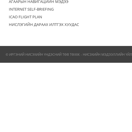
АГААРЫН НАВИГАЦИЙН МЭДЭЭ
INTERNET SELF-BRIEFING
ICAO FLIGHT PLAN
НИСЛЭГИЙН ДАРААХ ИЛТГЭХ ХУУДАС
© ИРГЭНИЙ НИСЭХИЙН ҮНДЭСНИЙ ТӨВ ТӨХХК - НИСЭХИЙН МЭДЭЭЛЛИЙН ҮЙЛ