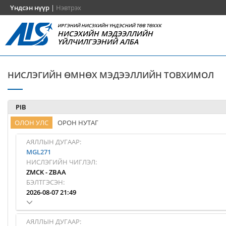
Үндсэн нүүр
|
Нэвтрэх
ИРГЭНИЙ НИСЭХИЙН ҮНДЭСНИЙ ТӨВ ТӨХХК
НИСЭХИЙН МЭДЭЭЛЛИЙН
ҮЙЛЧИЛГЭЭНИЙ АЛБА
НИСЛЭГИЙН ӨМНӨХ МЭДЭЭЛЛИЙН ТОВХИМОЛ
PIB
ОЛОН УЛС
ОРОН НУТАГ
АЯЛЛЫН ДУГААР:
MGL271
НИСЛЭГИЙН ЧИГЛЭЛ:
ZMCK
-
ZBAA
БЭЛТГЭСЭН:
2026-08-07 21:49
АЯЛЛЫН ДУГААР: