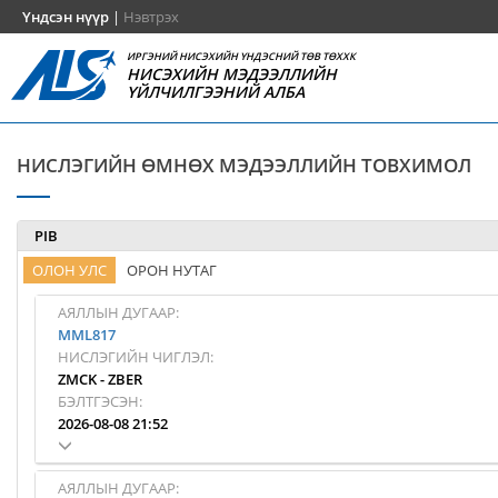
Үндсэн нүүр
|
Нэвтрэх
ИРГЭНИЙ НИСЭХИЙН ҮНДЭСНИЙ ТӨВ ТӨХХК
НИСЭХИЙН МЭДЭЭЛЛИЙН
ҮЙЛЧИЛГЭЭНИЙ АЛБА
НИСЛЭГИЙН ӨМНӨХ МЭДЭЭЛЛИЙН ТОВХИМОЛ
PIB
ОЛОН УЛС
ОРОН НУТАГ
АЯЛЛЫН ДУГААР:
MML817
НИСЛЭГИЙН ЧИГЛЭЛ:
ZMCK
-
ZBER
БЭЛТГЭСЭН:
2026-08-08 21:52
АЯЛЛЫН ДУГААР: