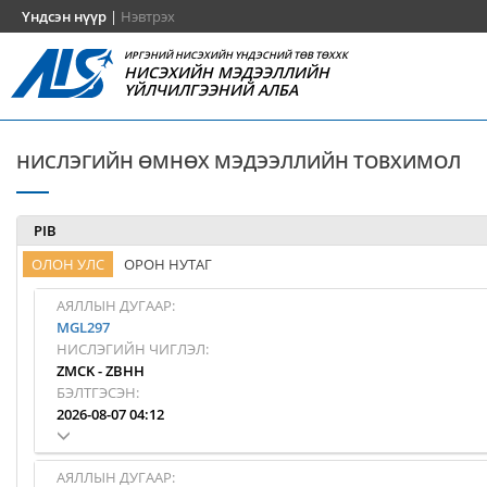
Үндсэн нүүр
|
Нэвтрэх
ИРГЭНИЙ НИСЭХИЙН ҮНДЭСНИЙ ТӨВ ТӨХХК
НИСЭХИЙН МЭДЭЭЛЛИЙН
ҮЙЛЧИЛГЭЭНИЙ АЛБА
НИСЛЭГИЙН ӨМНӨХ МЭДЭЭЛЛИЙН ТОВХИМОЛ
PIB
ОЛОН УЛС
ОРОН НУТАГ
АЯЛЛЫН ДУГААР:
MGL297
НИСЛЭГИЙН ЧИГЛЭЛ:
ZMCK
-
ZBHH
БЭЛТГЭСЭН:
2026-08-07 04:12
АЯЛЛЫН ДУГААР: