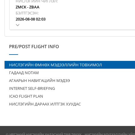
НИСЛЭГИЙН ЧИГЛЭЛ:
ZMCK
-
ZBAA
БЭЛТГЭСЭН:
2026-08-08 02:03
PRE/POST FLIGHT INFO
НИСЛЭГИЙН ӨМНӨХ МЭДЭЭЛЛИЙН ТОВХИМОЛ
ГАДААД NOTAM
АГААРЫН НАВИГАЦИЙН МЭДЭЭ
INTERNET SELF-BRIEFING
ICAO FLIGHT PLAN
НИСЛЭГИЙН ДАРААХ ИЛТГЭХ ХУУДАС
© ИРГЭНИЙ НИСЭХИЙН ҮНДЭСНИЙ ТӨВ ТӨХХК - НИСЭХИЙН МЭДЭЭЛЛИЙН ҮЙЛ