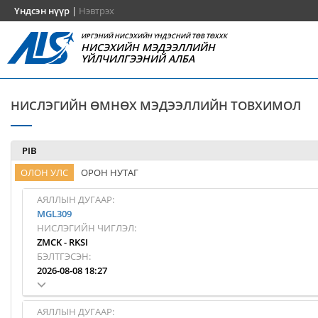
Үндсэн нүүр
|
Нэвтрэх
ИРГЭНИЙ НИСЭХИЙН ҮНДЭСНИЙ ТӨВ ТӨХХК
НИСЭХИЙН МЭДЭЭЛЛИЙН
ҮЙЛЧИЛГЭЭНИЙ АЛБА
НИСЛЭГИЙН ӨМНӨХ МЭДЭЭЛЛИЙН ТОВХИМОЛ
PIB
ОЛОН УЛС
ОРОН НУТАГ
АЯЛЛЫН ДУГААР:
MGL309
НИСЛЭГИЙН ЧИГЛЭЛ:
ZMCK
-
RKSI
БЭЛТГЭСЭН:
2026-08-08 18:27
АЯЛЛЫН ДУГААР: